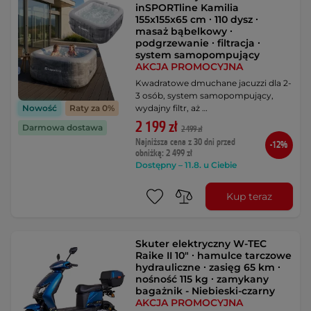
inSPORTline Kamilia
155x155x65 cm ∙ 110 dysz ∙
masaż bąbelkowy ∙
podgrzewanie ∙ filtracja ∙
system samopompujący
AKCJA PROMOCYJNA
Kwadratowe dmuchane jacuzzi dla 2-
3 osób, system samopompujący,
wydajny filtr, aż …
Nowość
Raty za 0%
2 199 zł
Darmowa dostawa
2 499 zł
Najniższa cena z 30 dni przed
-12%
obniżką: 2 499 zł
Dostępny – 11.8. u Ciebie
Kup teraz
Skuter elektryczny W-TEC
Raike II 10" ∙ hamulce tarczowe
hydrauliczne ∙ zasięg 65 km ∙
nośność 115 kg ∙ zamykany
bagażnik - Niebieski-czarny
AKCJA PROMOCYJNA