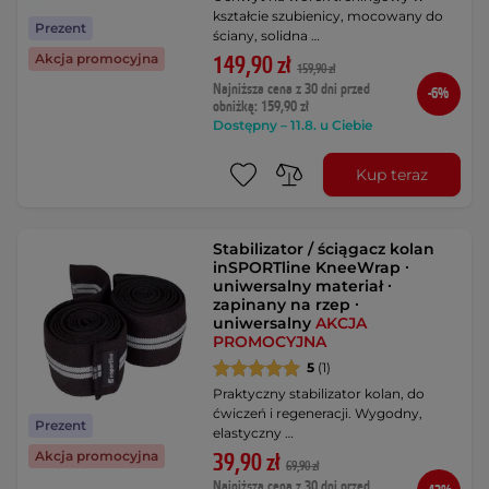
kształcie szubienicy, mocowany do
Prezent
ściany, solidna …
Akcja promocyjna
149,90 zł
159,90 zł
Najniższa cena z 30 dni przed
-6%
obniżką: 159,90 zł
Dostępny – 11.8. u Ciebie
Kup teraz
Stabilizator / ściągacz kolan
inSPORTline KneeWrap ∙
uniwersalny materiał ∙
zapinany na rzep ∙
uniwersalny
AKCJA
PROMOCYJNA
5
(1)
Praktyczny stabilizator kolan, do
ćwiczeń i regeneracji. Wygodny,
Prezent
elastyczny …
Akcja promocyjna
39,90 zł
69,90 zł
Najniższa cena z 30 dni przed