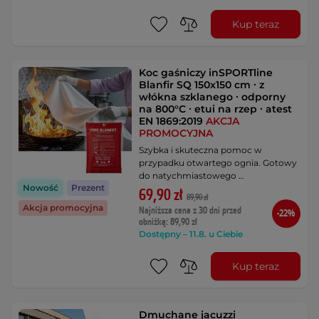
Kup teraz
Koc gaśniczy inSPORTline
Blanfir SQ 150x150 cm ∙ z
włókna szklanego ∙ odporny
na 800°C ∙ etui na rzep ∙ atest
EN 1869:2019
AKCJA
PROMOCYJNA
Szybka i skuteczna pomoc w
przypadku otwartego ognia. Gotowy
do natychmiastowego …
Nowość
Prezent
69,90 zł
89,90 zł
Akcja promocyjna
Najniższa cena z 30 dni przed
-22%
obniżką: 89,90 zł
Dostępny – 11.8. u Ciebie
Kup teraz
Dmuchane jacuzzi