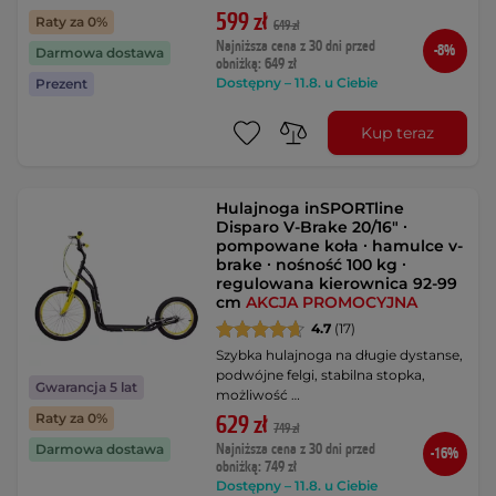
599 zł
Raty za 0%
649 zł
Najniższa cena z 30 dni przed
-8%
Darmowa dostawa
obniżką: 649 zł
Dostępny – 11.8. u Ciebie
Prezent
Kup teraz
Hulajnoga inSPORTline
Disparo V-Brake 20/16" ∙
pompowane koła ∙ hamulce v-
brake ∙ nośność 100 kg ∙
regulowana kierownica 92-99
cm
AKCJA PROMOCYJNA
4.7
(17)
Szybka hulajnoga na długie dystanse,
podwójne felgi, stabilna stopka,
Gwarancja 5 lat
możliwość …
Raty za 0%
629 zł
749 zł
Najniższa cena z 30 dni przed
Darmowa dostawa
-16%
obniżką: 749 zł
Dostępny – 11.8. u Ciebie