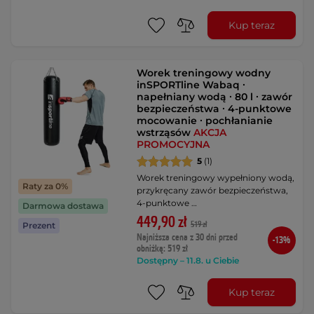
Kup teraz
Worek treningowy wodny
inSPORTline Wabaq ∙
napełniany wodą ∙ 80 l ∙ zawór
bezpieczeństwa ∙ 4-punktowe
mocowanie ∙ pochłanianie
wstrząsów
AKCJA
PROMOCYJNA
5
(1)
Worek treningowy wypełniony wodą,
Raty za 0%
przykręcany zawór bezpieczeństwa,
4-punktowe …
Darmowa dostawa
449,90 zł
519 zł
Prezent
Najniższa cena z 30 dni przed
-13%
obniżką: 519 zł
Dostępny – 11.8. u Ciebie
Kup teraz