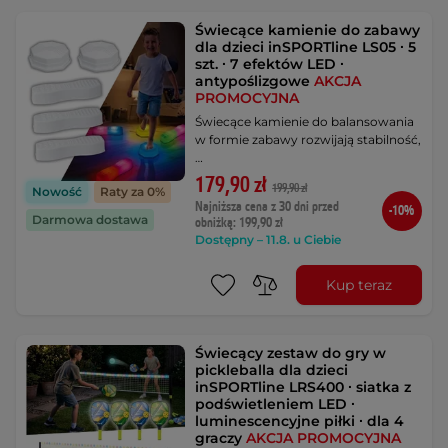
Świecące kamienie do zabawy
dla dzieci inSPORTline LS05 ∙ 5
szt. ∙ 7 efektów LED ∙
antypoślizgowe
AKCJA
PROMOCYJNA
Świecące kamienie do balansowania
w formie zabawy rozwijają stabilność,
…
179,90 zł
199,90 zł
Nowość
Raty za 0%
Najniższa cena z 30 dni przed
-10%
Darmowa dostawa
obniżką: 199,90 zł
Dostępny – 11.8. u Ciebie
Kup teraz
Świecący zestaw do gry w
pickleballa dla dzieci
inSPORTline LRS400 ∙ siatka z
podświetleniem LED ∙
luminescencyjne piłki ∙ dla 4
graczy
AKCJA PROMOCYJNA