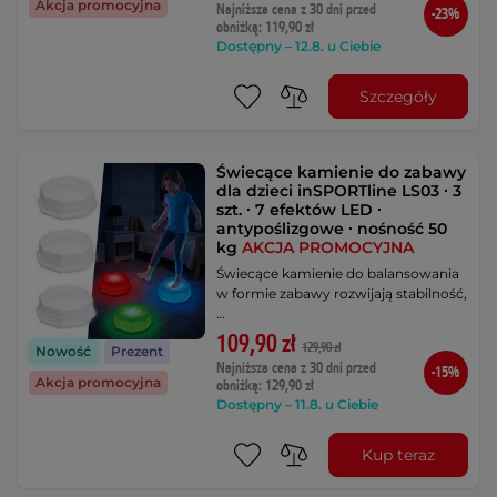
Akcja promocyjna
Najniższa cena z 30 dni przed
-23%
obniżką: 119,90 zł
Dostępny – 12.8. u Ciebie
Szczegóły
Świecące kamienie do zabawy
dla dzieci inSPORTline LS03 ∙ 3
szt. ∙ 7 efektów LED ∙
antypoślizgowe ∙ nośność 50
kg
AKCJA PROMOCYJNA
Świecące kamienie do balansowania
w formie zabawy rozwijają stabilność,
…
109,90 zł
129,90 zł
Nowość
Prezent
Najniższa cena z 30 dni przed
-15%
Akcja promocyjna
obniżką: 129,90 zł
Dostępny – 11.8. u Ciebie
Kup teraz