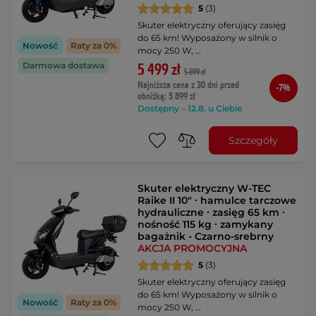
5
(3)
Skuter elektryczny oferujący zasięg
do 65 km! Wyposażony w silnik o
Nowość
Raty za 0%
mocy 250 W, …
Darmowa dostawa
5 499 zł
5 899 zł
Najniższa cena z 30 dni przed
-7%
obniżką: 5 899 zł
Dostępny – 12.8. u Ciebie
Szczegóły
Skuter elektryczny W-TEC
Raike II 10" ∙ hamulce tarczowe
hydrauliczne ∙ zasięg 65 km ∙
nośność 115 kg ∙ zamykany
bagażnik - Czarno-srebrny
AKCJA PROMOCYJNA
5
(3)
Skuter elektryczny oferujący zasięg
do 65 km! Wyposażony w silnik o
Nowość
Raty za 0%
mocy 250 W, …