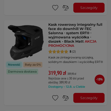
Szczegóły
Kask rowerowy integralny full
face do downhill W-TEC
Salonna ∙ system ERT® ∙
wyjmowana wyściółka ∙
daszek - Black Matt
AKCJA
PROMOCYJNA
5
(2)
Kask ze zintegrowaną szczęką,
solidnym daszkiem i wyściółką ERT®
Nowość
Raty za 0%
…
Darmowa dostawa
319,90 zł
389,90 zł
Najniższa cena z 30 dni przed
-18%
obniżką: 389,90 zł
Dostępny – 12.8. u Ciebie
Szczegóły