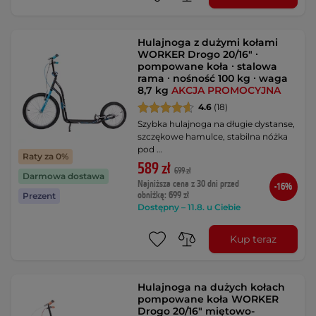
Hulajnoga z dużymi kołami
WORKER Drogo 20/16" ∙
pompowane koła ∙ stalowa
rama ∙ nośność 100 kg ∙ waga
8,7 kg
AKCJA PROMOCYJNA
4.6
(18)
Szybka hulajnoga na długie dystanse,
szczękowe hamulce, stabilna nóżka
pod …
Raty za 0%
589 zł
699 zł
Darmowa dostawa
Najniższa cena z 30 dni przed
-16%
obniżką: 699 zł
Prezent
Dostępny – 11.8. u Ciebie
Kup teraz
Hulajnoga na dużych kołach
pompowane koła WORKER
Drogo 20/16" miętowo-