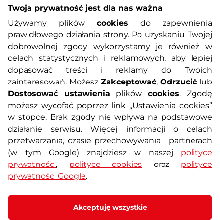
AKCJA PROMOCYJNA
Twoja prywatność jest dla nas ważna
4.6
(85)
Używamy plików
cookies
do zapewnienia
Hulajnoga składana na dużych kołach
Raty za 0%
prawidłowego działania strony. Po uzyskaniu Twojej
z hamulcem tarczowym oraz
amortyzacją, …
dobrowolnej zgody wykorzystamy je również w
Darmowa dostawa
399,90 zł
celach statystycznych i reklamowych, aby lepiej
469,90 zł
Prezent
Najniższa cena z 30 dni przed
dopasować treści i reklamy do Twoich
-15%
obniżką: 469,90 zł
zainteresowań. Możesz
Zakceptować
,
Odrzucić
lub
Dostępny – 11.8. u Ciebie
Dostosować ustawienia
plików
cookies
. Zgodę
możesz wycofać poprzez link „Ustawienia cookies”
Szczegóły
w stopce. Brak zgody nie wpływa na podstawowe
działanie serwisu. Więcej informacji o celach
Mini stół do tenisa stołowego
przetwarzania, czasie przechowywania i partnerach
inSPORTline Sunny Mini ∙ blat
(w tym Google) znajdziesz w naszej
polityce
150x67 cm ∙ wys. 69 cm ∙ siatka
prywatności
,
polityce cookies
oraz
polityce
i akcesoria ∙ składany ∙ 15,8 kg
AKCJA PROMOCYJNA
prywatności Google
.
4.8
(19)
Składany stół do tenisa stołowego do
gry rekreacyjnej – w zestawie siatka,
Akceptuję wszystkie
dwie …
Raty za 0%