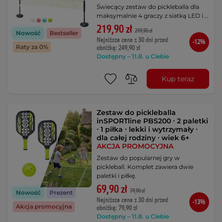
Świecący zestaw do pickleballa dla
maksymalnie 4 graczy z siatką LED i …
219,90 zł
249,90 zł
Nowość
Bestseller
Najniższa cena z 30 dni przed
-12%
Raty za 0%
obniżką: 249,90 zł
Dostępny – 11.8. u Ciebie
Kup teraz
Zestaw do pickleballa
inSPORTline PBS200 ∙ 2 paletki
∙ 1 piłka ∙ lekki i wytrzymały ∙
dla całej rodziny ∙ wiek 6+
AKCJA PROMOCYJNA
Zestaw do popularnej gry w
pickleball. Komplet zawiera dwie
paletki i piłkę.
69,90 zł
79,90 zł
Nowość
Prezent
Najniższa cena z 30 dni przed
-13%
Akcja promocyjna
obniżką: 79,90 zł
Dostępny – 11.8. u Ciebie