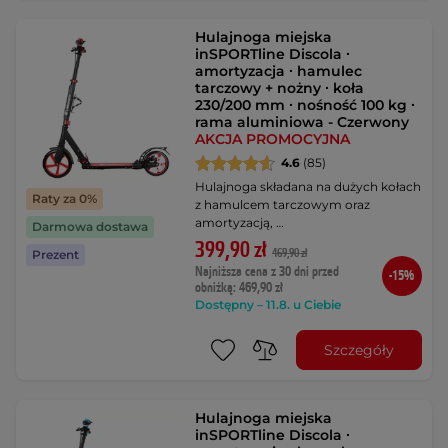
Hulajnoga miejska
inSPORTline Discola ∙
amortyzacja ∙ hamulec
tarczowy + nożny ∙ koła
230/200 mm ∙ nośność 100 kg ∙
rama aluminiowa - Czerwony
AKCJA PROMOCYJNA
4.6
(85)
Hulajnoga składana na dużych kołach
Raty za 0%
z hamulcem tarczowym oraz
amortyzacją, …
Darmowa dostawa
399,90 zł
469,90 zł
Prezent
Najniższa cena z 30 dni przed
-15%
obniżką: 469,90 zł
Dostępny – 11.8. u Ciebie
Szczegóły
Hulajnoga miejska
inSPORTline Discola ∙