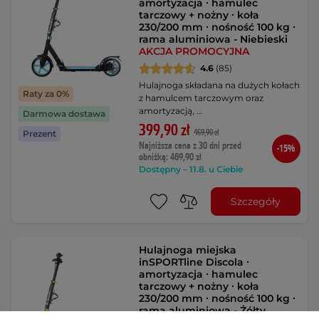
amortyzacja ∙ hamulec
tarczowy + nożny ∙ koła
230/200 mm ∙ nośność 100 kg ∙
rama aluminiowa - Niebieski
AKCJA PROMOCYJNA
4.6
(85)
Hulajnoga składana na dużych kołach
Raty za 0%
z hamulcem tarczowym oraz
amortyzacją, …
Darmowa dostawa
399,90 zł
469,90 zł
Prezent
Najniższa cena z 30 dni przed
-15%
obniżką: 469,90 zł
Dostępny – 11.8. u Ciebie
Szczegóły
Hulajnoga miejska
inSPORTline Discola ∙
amortyzacja ∙ hamulec
tarczowy + nożny ∙ koła
230/200 mm ∙ nośność 100 kg ∙
rama aluminiowa - Żółty