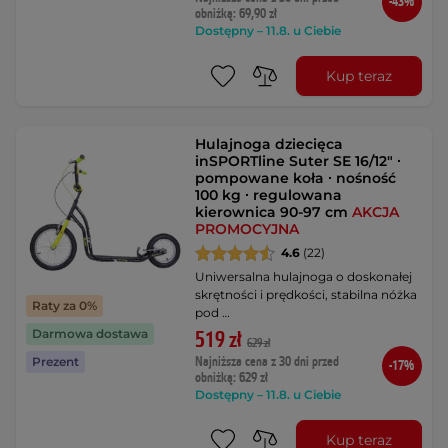
-43%
obniżką: 69,90 zł
Dostępny – 11.8. u Ciebie
Kup teraz
Hulajnoga dziecięca
inSPORTline Suter SE 16/12" ∙
pompowane koła ∙ nośność
100 kg ∙ regulowana
kierownica 90-97 cm
AKCJA
PROMOCYJNA
4.6
(22)
Uniwersalna hulajnoga o doskonałej
skrętności i prędkości, stabilna nóżka
Raty za 0%
pod …
Darmowa dostawa
519 zł
629 zł
Najniższa cena z 30 dni przed
Prezent
-17%
obniżką: 629 zł
Dostępny – 11.8. u Ciebie
Kup teraz