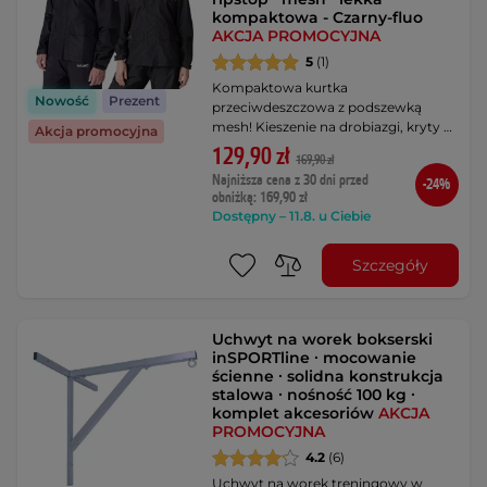
kompaktowa - Czarny-fluo
AKCJA PROMOCYJNA
5
(1)
Kompaktowa kurtka
Nowość
Prezent
przeciwdeszczowa z podszewką
mesh! Kieszenie na drobiazgi, kryty …
Akcja promocyjna
129,90 zł
169,90 zł
Najniższa cena z 30 dni przed
-24%
obniżką: 169,90 zł
Dostępny – 11.8. u Ciebie
Szczegóły
Uchwyt na worek bokserski
inSPORTline ∙ mocowanie
ścienne ∙ solidna konstrukcja
stalowa ∙ nośność 100 kg ∙
komplet akcesoriów
AKCJA
PROMOCYJNA
4.2
(6)
Uchwyt na worek treningowy w