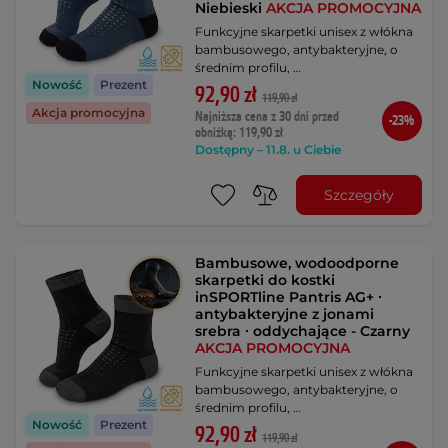
Niebieski
AKCJA PROMOCYJNA
Funkcyjne skarpetki unisex z włókna
bambusowego, antybakteryjne, o
średnim profilu, …
Nowość
Prezent
92,90 zł
119,90 zł
Akcja promocyjna
Najniższa cena z 30 dni przed
-23%
obniżką: 119,90 zł
Dostępny – 11.8. u Ciebie
Szczegóły
Bambusowe, wodoodporne
skarpetki do kostki
inSPORTline Pantris AG+ ∙
antybakteryjne z jonami
srebra ∙ oddychające - Czarny
AKCJA PROMOCYJNA
Funkcyjne skarpetki unisex z włókna
bambusowego, antybakteryjne, o
średnim profilu, …
Nowość
Prezent
92,90 zł
119,90 zł