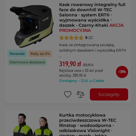
Kask rowerowy integralny full
face do downhill W-TEC
Salonna ∙ system ERT® ∙
wyjmowana wyściółka ∙
daszek - Czarny-Khaki
AKCJA
PROMOCYJNA
5
(2)
Kask ze zintegrowaną szczęką,
solidnym daszkiem i wyściółką ERT®
Nowość
Raty za 0%
…
Darmowa dostawa
319,90 zł
389,90 zł
Najniższa cena z 30 dni przed
-18%
obniżką: 389,90 zł
Dostępny – 12.8. u Ciebie
Szczegóły
Kurtka motocyklowa
przeciwdeszczowa W-TEC
Rinstop ∙ wodoodporna ∙
odblaskowa Visionight ∙
ripstop ∙ mesh ∙ lekka