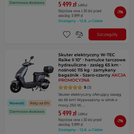
Darmowa dostawa
5 499 zł
5 899 zł
Najniższa cena z 30 dni przed
-7%
obniżką: 5 899 zł
Dostępny – 12.8. u Ciebie
Szczegóły
Skuter elektryczny W-TEC
Raike II 10" ∙ hamulce tarczowe
hydrauliczne ∙ zasięg 65 km ∙
nośność 115 kg ∙ zamykany
bagażnik - Szaro-czarny
AKCJA
PROMOCYJNA
5
(3)
Skuter elektryczny oferujący zasięg
do 65 km! Wyposażony w silnik o
Nowość
Raty za 0%
mocy 250 W, …
Darmowa dostawa
5 499 zł
5 899 zł
Najniższa cena z 30 dni przed
-7%
obniżką: 5 899 zł
Dostępny – 12.8. u Ciebie