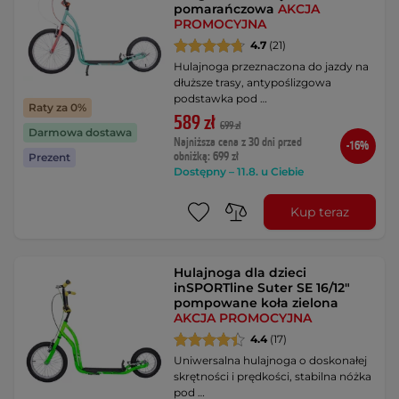
pomarańczowa
AKCJA
PROMOCYJNA
4.7
(21)
Hulajnoga przeznaczona do jazdy na
dłuższe trasy, antypoślizgowa
podstawka pod …
Raty za 0%
589 zł
699 zł
Darmowa dostawa
Najniższa cena z 30 dni przed
-16%
obniżką: 699 zł
Prezent
Dostępny – 11.8. u Ciebie
Kup teraz
Hulajnoga dla dzieci
inSPORTline Suter SE 16/12"
pompowane koła zielona
AKCJA PROMOCYJNA
4.4
(17)
Uniwersalna hulajnoga o doskonałej
skrętności i prędkości, stabilna nóżka
pod …