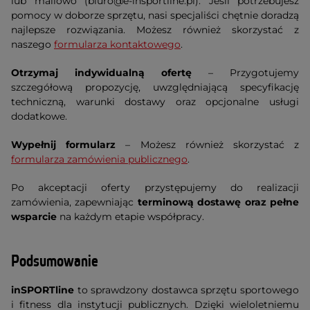
lub mailowo (
biuro@e-insportline.pl
). Jeśli potrzebujesz
pomocy w doborze sprzętu, nasi specjaliści chętnie doradzą
najlepsze rozwiązania. Możesz również skorzystać z
naszego
formularza kontaktowego
.
Otrzymaj indywidualną ofertę
– Przygotujemy
szczegółową propozycję, uwzględniającą specyfikację
techniczną, warunki dostawy oraz opcjonalne usługi
dodatkowe.
Wypełnij formularz
– Możesz również skorzystać z
formularza zamówienia publicznego
.
Po akceptacji oferty przystępujemy do realizacji
zamówienia, zapewniając
terminową dostawę oraz pełne
wsparcie
na każdym etapie współpracy.
Podsumowanie
inSPORTline
to sprawdzony dostawca sprzętu sportowego
i fitness dla instytucji publicznych. Dzięki wieloletniemu