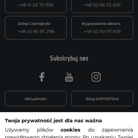
+48 51 02 75 999
+48 50 96 02 509
Sklep Ciemiętniki
Wyposażenie siłowni
+48 45 95 95 298
+48 50 90 97 509
Subskrybuj nas
Facebook
Youtube
Instagram
Aktualności
Blog inSPORTline
Twoja prywatność jest dla nas ważna
Informacje o zakupach
Używamy plików
cookies
do zapewnienia
prawidłowego działania strony. Po uzyskaniu Twojej