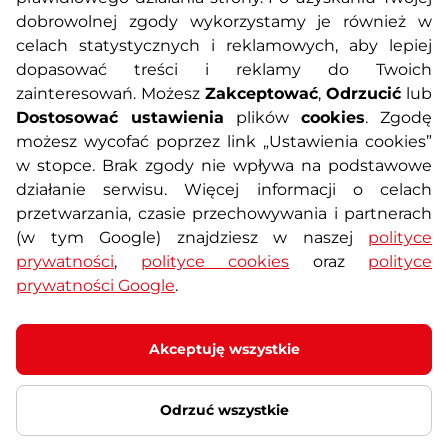
O nas
Regulamin sklepu
dobrowolnej zgody wykorzystamy je również w
celach statystycznych i reklamowych, aby lepiej
dopasować treści i reklamy do Twoich
Polityka prywatności
Koszty przesyłek
zainteresowań. Możesz
Zakceptować
,
Odrzucić
lub
Dostosować ustawienia
plików
cookies
. Zgodę
Metody płatności
Program lojalnościowy
możesz wycofać poprzez link „Ustawienia cookies”
w stopce. Brak zgody nie wpływa na podstawowe
działanie serwisu. Więcej informacji o celach
Usługi dodatkowe
Reklamacje i serwis
przetwarzania, czasie przechowywania i partnerach
(w tym Google) znajdziesz w naszej
polityce
Formularz kontaktowy
Wyposażenie siłowni
prywatności
,
polityce cookies
oraz
polityce
prywatności Google
.
Zamówienia publiczne
Odstąpienie od umowy
Akceptuję wszystkie
Odrzuć wszystkie
© 2026 SEVEN SPORT s.r.o Wszelkie prawa zastrzeżone