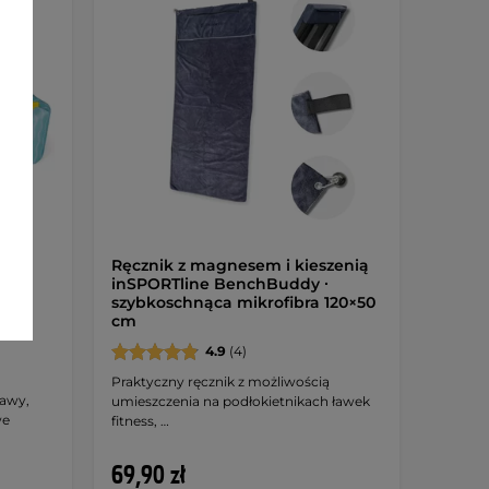
wy z
Ręcznik z magnesem i kieszenią
inSPORTline BenchBuddy ∙
nane
szybkoschnąca mikrofibra 120×50
ki
cm
4.9
(4)
Praktyczny ręcznik z możliwością
kawy,
umieszczenia na podłokietnikach ławek
we
fitness, …
69,90 zł