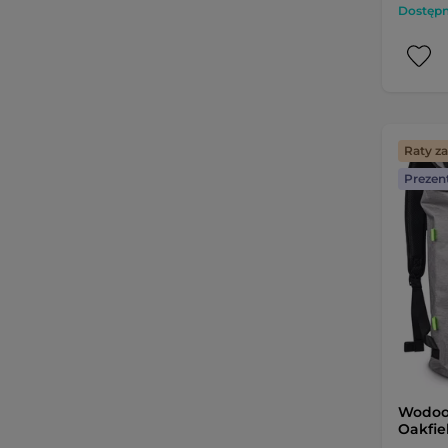
Dostępny
Raty z
Prezen
Wodoo
Oakfie