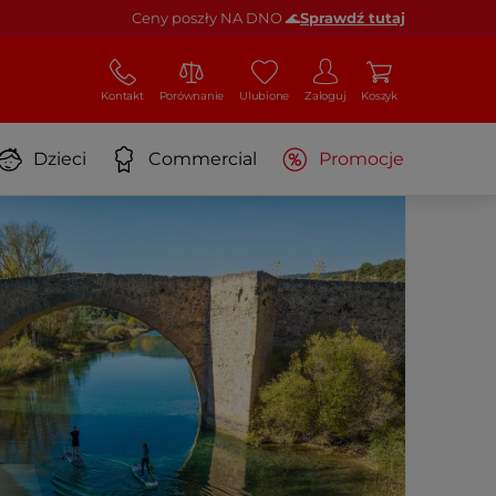
Ceny poszły NA DNO 🌊
Sprawdź tutaj
Kontakt
Porównanie
Ulubione
Zaloguj
Koszyk
Dzieci
Commercial
Promocje