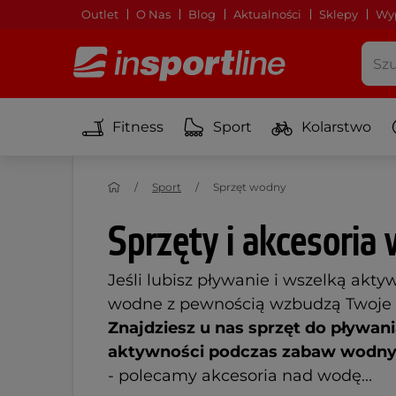
Outlet
O Nas
Blog
Aktualności
Sklepy
Wyp
Fitness
Sport
Kolarstwo
Sport
Sprzęt wodny
Sprzęty i akcesoria
Jeśli lubisz pływanie i wszelką akt
wodne z pewnością wzbudzą Twoje 
Znajdziesz u nas sprzęt do pływani
aktywności podczas zabaw wodn
- polecamy akcesoria nad wodę...