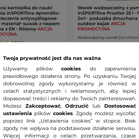
ęca kamizelka do nauki
Worek wodoszczelny z po
ia inSPORTline Aprendito ∙
inSPORTline Proofair 25 l ∙ 
ieczenie antywyślizgowe ∙
2w1 ∙ poduszka dmuchana 
 materiał∙ suwak z rzepem
outdoor kajak
AKCJA
na z EN - Różowy
AKCJA
PROMOCYJNA
OCYJNA
Wodoodporny worek 2w1 chroni
4.9
(29)
rzeczy przed wilgocią, a po napeł
ny materiał neoprenowy,
e kolory, dziecięcy design,
Twoja prywatność jest dla nas ważna
 na …
Używamy plików
cookies
do zapewnienia
 zł
36,90 zł
89,90 zł
59,90 zł
prawidłowego działania strony. Po uzyskaniu Twojej
cena z 30 dni przed obniżką:
Najniższa cena z 30 dni przed obniżką:
-22%
dobrowolnej zgody wykorzystamy je również w
59,90 zł
 – 11.8. u Ciebie
Dostępny – 11.8. u Ciebie
celach statystycznych i reklamowych, aby lepiej
dopasować treści i reklamy do Twoich zainteresowań.
Szczegóły
Kup te
Możesz
Zakceptować
,
Odrzucić
lub
Dostosować
ustawienia
plików
cookies
. Zgodę możesz wycofać
poprzez link „Ustawienia cookies” w stopce. Brak
zgody nie wpływa na podstawowe działanie serwisu.
t
Prezent
Więcej informacji o celach przetwarzania, czasie