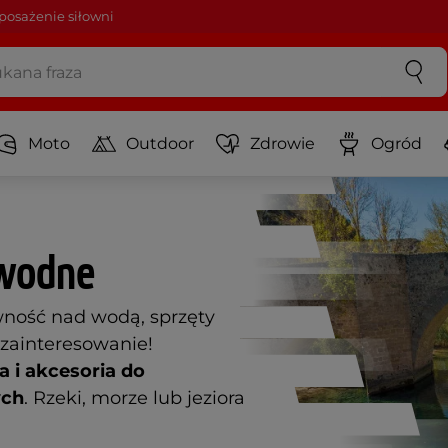
osażenie siłowni
Moto
Outdoor
Zdrowie
Ogród
 wodne
ywność nad wodą, sprzęty
zainteresowanie!
a i akcesoria do
ych
. Rzeki, morze lub jeziora