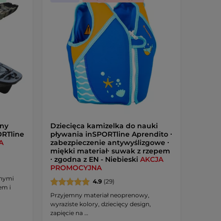
dny
Dziecięca kamizelka do nauki
ORTline
pływania inSPORTline Aprendito ∙
A
zabezpieczenie antywyślizgowe ∙
miękki materiał∙ suwak z rzepem
∙ zgodna z EN - Niebieski
AKCJA
PROMOCYJNA
znymi
4.9
(29)
em i
Przyjemny materiał neoprenowy,
wyraziste kolory, dziecięcy design,
zapięcie na …