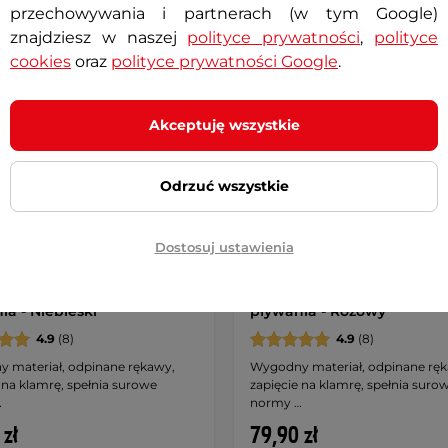
przechowywania i partnerach (w tym Google)
znajdziesz w naszej
polityce prywatności
,
polityce
cookies
oraz
polityce prywatności Google
.
Akceptuję wszystkie
Odrzuć wszystkie
ęcy top strój kąpielowy z
Dziecięcy top strój kąpielo
Dostosuj ustawienia
mi 2w1 inSPORTline
rękawami 2w1 inSPORTline
to ∙ zapinana ∙ odpinane
Banarito ∙ zapinana ∙ odpi
 klamrowe ∙ do nauki
rękawy klamrowe ∙ do nau
ia - Niebieski
pływania - Różowy
4.9
(8)
4.9
(8)
 materiał, odpinane rękawy,
Wygodny materiał, odpinane rę
 na klamrę, spełnia surowe
zapięcie na klamrę, spełnia suro
…
normy …
 zł
79,90 zł