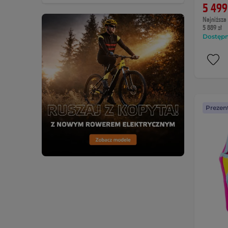
5 499
Najniższa 
5 889 zł
Dostępny
Prezen