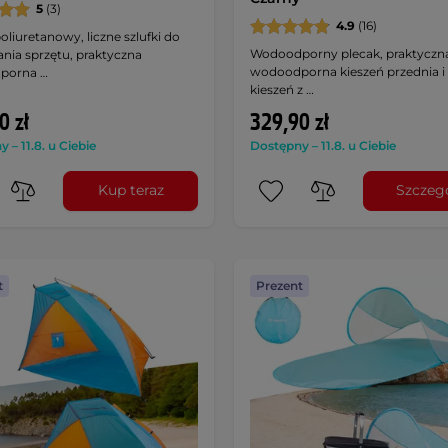
5
(3)
4.9
(16)
oliuretanowy, liczne szlufki do
Wodoodporny plecak, praktyczn
ia sprzętu, praktyczna
wodoodporna kieszeń przednia i
porna …
kieszeń z …
0 zł
329,90 zł
 – 11.8. u Ciebie
Dostępny – 11.8. u Ciebie
Kup teraz
Szczeg
t
Prezent