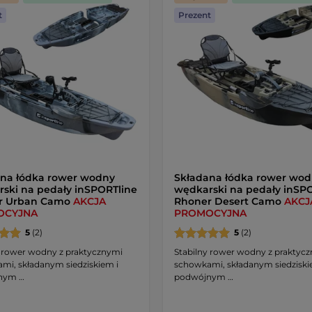
t
Prezent
na łódka rower wodny
Składana łódka rower wo
ski na pedały inSPORTline
wędkarski na pedały inSP
r Urban Camo
AKCJA
Rhoner Desert Camo
AKCJ
OCYJNA
PROMOCYJNA
5
(2)
5
(2)
y rower wodny z praktycznymi
Stabilny rower wodny z praktyc
mi, składanym siedziskiem i
schowkami, składanym siedziski
nym …
podwójnym …