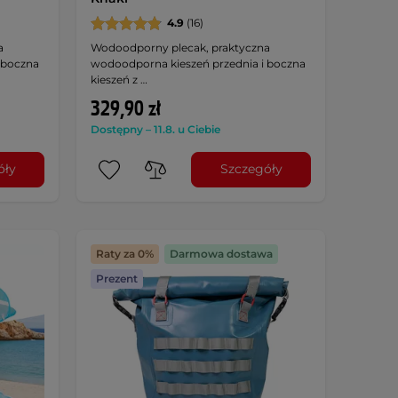
4.9
(16)
a
Wodoodporny plecak, praktyczna
 boczna
wodoodporna kieszeń przednia i boczna
kieszeń z …
329,90 zł
Dostępny – 11.8. u Ciebie
óły
Szczegóły
Raty za 0%
Darmowa dostawa
Prezent