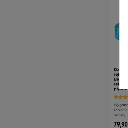
Dzieci
rękawa
Banari
rękawy
pływan
Wygodny
zapięcie
normy 
79,90