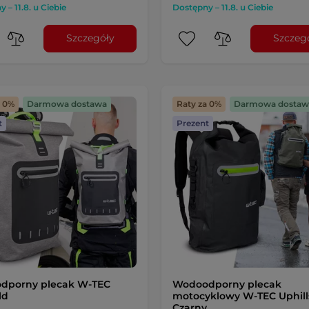
 – 11.8. u Ciebie
Dostępny – 11.8. u Ciebie
Szczegóły
Szczeg
a 0%
Darmowa dostawa
Raty za 0%
Darmowa dostaw
t
Prezent
dporny plecak W-TEC
Wodoodporny plecak
ld
motocyklowy W-TEC Uphills
Czarny