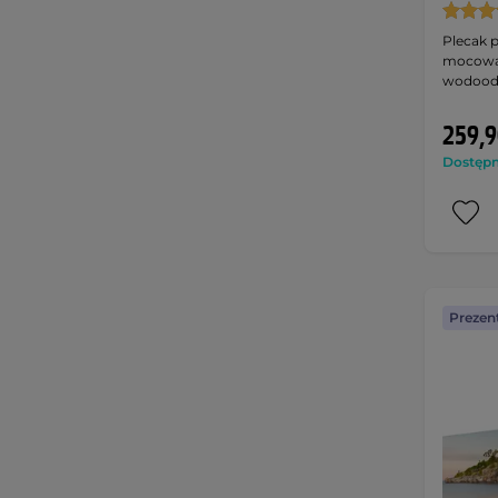
Plecak p
mocowan
wodood
259,9
Dostępny
Prezen