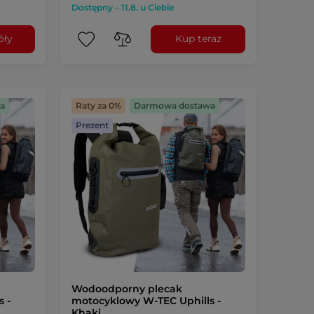
Dostępny – 11.8. u Ciebie
óły
Kup teraz
a
Raty za 0%
Darmowa dostawa
Prezent
Wodoodporny plecak
 -
motocyklowy W-TEC Uphills -
Khaki