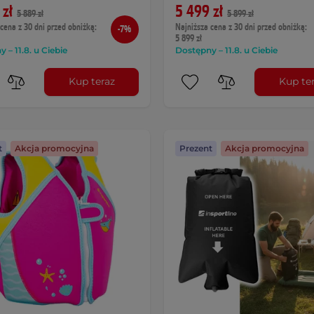
 zł
5 499 zł
5 889 zł
5 899 zł
cena z 30 dni przed obniżką:
Najniższa cena z 30 dni przed obniżką:
-7%
5 899 zł
 – 11.8. u Ciebie
Dostępny – 11.8. u Ciebie
Kup teraz
Kup te
t
Akcja promocyjna
Prezent
Akcja promocyjna