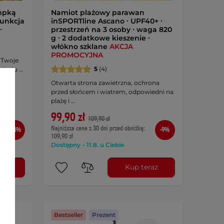
mpką
Namiot plażowy parawan
funkcja
inSPORTline Ascano ∙ UPF40+ ∙
∙
przestrzeń na 3 osoby ∙ waga 820
g ∙ 2 dodatkowe kieszenie ∙
włókno szklane
AKCJA
PROMOCYJNA
 Twoje
5
(4)
nieniu …
Otwarta strona zawietrzna, ochrona
przed słońcem i wiatrem, odpowiedni na
plażę i …
99,90 zł
109,90 zł
Najniższa cena z 30 dni przed obniżką:
-38%
-9%
109,90 zł
Dostępny – 11.8. u Ciebie
raz
Kup teraz
Bestseller
Prezent