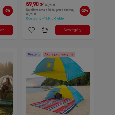
69,90 zł
89,90 zł
Najniższa cena z 30 dni przed obniżką:
-7%
-22%
89,90 zł
Dostępny – 11.8. u Ciebie
raz
Szczegóły
Prezent
Akcja promocyjna