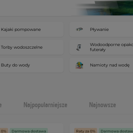
Kajaki pompowane
Pływanie
Wodoodporne opako
Torby wodoszczelne
futerały
Buty do wody
Namioty nad wodę
e
Najpopularniejsze
Najnowsze
a 0%
Darmowa dostawa
Raty za 0%
Darmowa dostaw