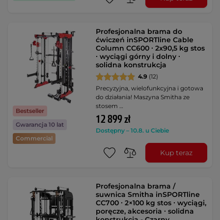
Profesjonalna brama do
ćwiczeń inSPORTline Cable
Column CC600 ∙ 2x90,5 kg stos
∙ wyciągi górny i dolny ∙
solidna konstrukcja
4.9
(12)
Precyzyjna, wielofunkcyjna i gotowa
do działania! Maszyna Smitha ze
stosem …
Bestseller
12 899 zł
Gwarancja 10 lat
Dostępny – 10.8. u Ciebie
Commercial
Kup teraz
Profesjonalna brama /
suwnica Smitha inSPORTline
CC700 ∙ 2×100 kg stos ∙ wyciągi,
poręcze, akcesoria ∙ solidna
konstrukcja - Czarny