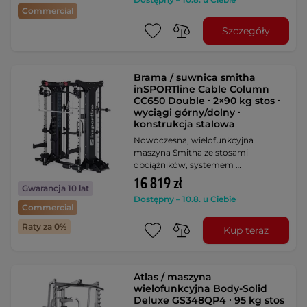
Commercial
Szczegóły
Brama / suwnica smitha
inSPORTline Cable Column
CC650 Double ∙ 2×90 kg stos ∙
wyciągi górny/dolny ∙
konstrukcja stalowa
Nowoczesna, wielofunkcyjna
maszyna Smitha ze stosami
obciążników, systemem …
16 819 zł
Gwarancja 10 lat
Dostępny – 10.8. u Ciebie
Commercial
Raty za 0%
Kup teraz
Atlas / maszyna
wielofunkcyjna Body-Solid
Deluxe GS348QP4 ∙ 95 kg stos