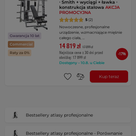
∙ Smith + wyciągi + ławka ∙
konstrukcja stalowa
AKCJA
PROMOCYJNA
5
(2)
Nowoczesne, profesjonalne
urządzenie, wzmacniające mięśnie
Gwarancja 10 lat
całego ciała, …
Commercial
14 819 zł
17 899 zł
Najniższa cena z 30 dni przed
Raty za 0%
-17%
obniżką: 17 899 zł
Dostępny – 10.8. u Ciebie
Kup teraz
Bestsellery atlasy profesjonalne
Bestsellery atlasy profesjonalne - Porównanie