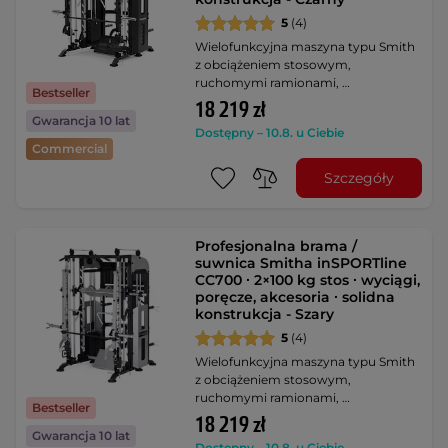
5
(4)
Wielofunkcyjna maszyna typu Smith
z obciążeniem stosowym,
ruchomymi ramionami, …
Bestseller
18 219 zł
Gwarancja 10 lat
Dostępny – 10.8. u Ciebie
Commercial
Szczegóły
Profesjonalna brama /
suwnica Smitha inSPORTline
CC700 ∙ 2×100 kg stos ∙ wyciągi,
poręcze, akcesoria ∙ solidna
konstrukcja - Szary
5
(4)
Wielofunkcyjna maszyna typu Smith
z obciążeniem stosowym,
ruchomymi ramionami, …
Bestseller
18 219 zł
Gwarancja 10 lat
Dostępny – 10.8. u Ciebie