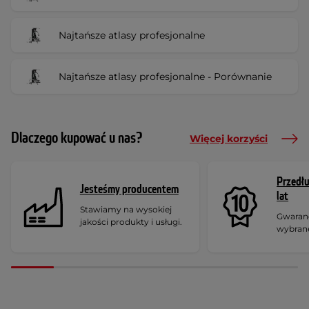
Najtańsze atlasy profesjonalne
Najtańsze atlasy profesjonalne - Porównanie
Dlaczego kupować u nas?
Więcej korzyści
Przedł
Jesteśmy producentem
lat
Stawiamy na wysokiej
Gwaranc
jakości produkty i usługi.
wybran