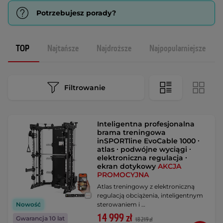
Potrzebujesz porady?
TOP
Najtańsze
Najdroższe
Najpopularniejsze
Filtrowanie
Inteligentna profesjonalna
brama treningowa
inSPORTline EvoCable 1000 ∙
atlas ∙ podwójne wyciągi ∙
elektroniczna regulacja ∙
ekran dotykowy
AKCJA
PROMOCYJNA
Atlas treningowy z elektroniczną
regulacją obciążenia, inteligentnym
sterowaniem i …
Nowość
14 999 zł
Gwarancja 10 lat
18 219 zł