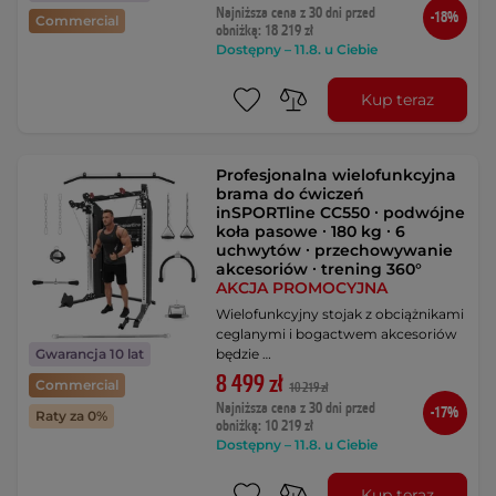
Najniższa cena z 30 dni przed
-18%
Commercial
obniżką: 18 219 zł
Dostępny – 11.8. u Ciebie
Kup teraz
Profesjonalna wielofunkcyjna
brama do ćwiczeń
inSPORTline CC550 ∙ podwójne
koła pasowe ∙ 180 kg ∙ 6
uchwytów ∙ przechowywanie
akcesoriów ∙ trening 360°
AKCJA PROMOCYJNA
Wielofunkcyjny stojak z obciążnikami
ceglanymi i bogactwem akcesoriów
będzie …
Gwarancja 10 lat
8 499 zł
Commercial
10 219 zł
Najniższa cena z 30 dni przed
-17%
Raty za 0%
obniżką: 10 219 zł
Dostępny – 11.8. u Ciebie
Kup teraz