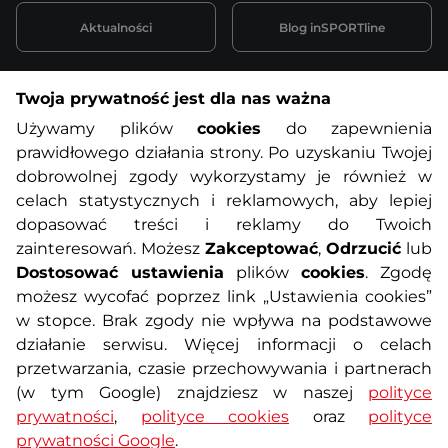
Aktualności
Blog inSPORTline
Twoja prywatność jest dla nas ważna
Informacje o zakupach
Używamy plików
cookies
do zapewnienia
prawidłowego działania strony. Po uzyskaniu Twojej
O nas
Regulamin sklepu
dobrowolnej zgody wykorzystamy je również w
celach statystycznych i reklamowych, aby lepiej
dopasować treści i reklamy do Twoich
Polityka prywatności
Koszty przesyłek
zainteresowań. Możesz
Zakceptować
,
Odrzucić
lub
Dostosować ustawienia
plików
cookies
. Zgodę
Metody płatności
Program lojalnościowy
możesz wycofać poprzez link „Ustawienia cookies”
w stopce. Brak zgody nie wpływa na podstawowe
działanie serwisu. Więcej informacji o celach
Usługi dodatkowe
Reklamacje i serwis
przetwarzania, czasie przechowywania i partnerach
(w tym Google) znajdziesz w naszej
polityce
Formularz kontaktowy
Wyposażenie siłowni
prywatności
,
polityce cookies
oraz
polityce
prywatności Google
.