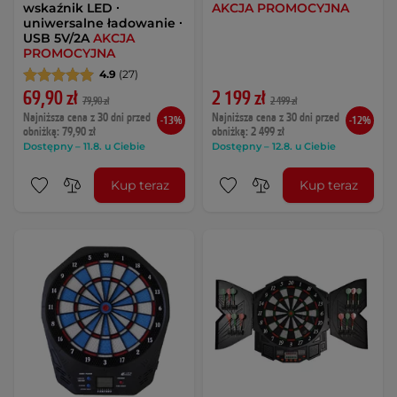
wskaźnik LED ∙
AKCJA PROMOCYJNA
uniwersalne ładowanie ∙
USB 5V/2A
AKCJA
PROMOCYJNA
4.9
(27)
69,90 zł
2 199 zł
79,90 zł
2 499 zł
Najniższa cena z 30 dni przed
Najniższa cena z 30 dni przed
-13%
-12%
obniżką: 79,90 zł
obniżką: 2 499 zł
Dostępny – 11.8. u Ciebie
Dostępny – 12.8. u Ciebie
Kup teraz
Kup teraz