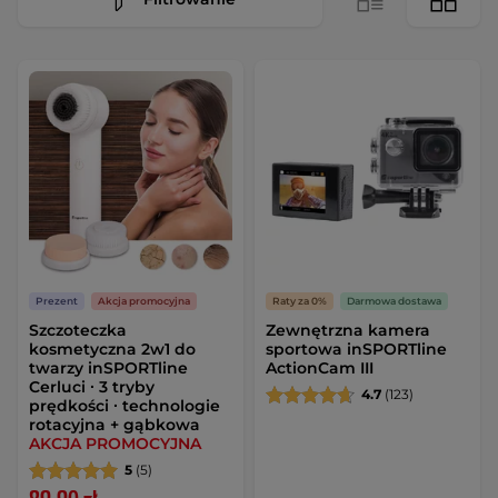
Prezent
Akcja promocyjna
Raty za 0%
Darmowa dostawa
Szczoteczka
Zewnętrzna kamera
kosmetyczna 2w1 do
sportowa inSPORTline
twarzy inSPORTline
ActionCam III
Cerluci ∙ 3 tryby
4.7
(123)
prędkości ∙ technologie
rotacyjna + gąbkowa
AKCJA PROMOCYJNA
5
(5)