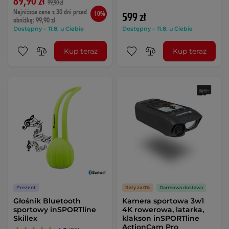
89,90 zł
99,90 zł
Najniższa cena z 30 dni przed
-10%
599 zł
obniżką: 99,90 zł
Dostępny – 11.8. u Ciebie
Dostępny – 11.8. u Ciebie
Kup teraz
Kup teraz
Prezent
Raty za 0%
Darmowa dostawa
Głośnik Bluetooth
Kamera sportowa 3w1
sportowy inSPORTline
4K rowerowa, latarka,
Skillex
klakson inSPORTline
ActionCam Pro