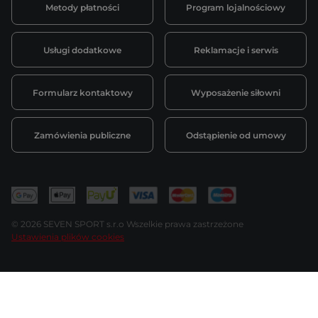
Metody płatności
Program lojalnościowy
Usługi dodatkowe
Reklamacje i serwis
Formularz kontaktowy
Wyposażenie siłowni
Zamówienia publiczne
Odstąpienie od umowy
© 2026 SEVEN SPORT s.r.o Wszelkie prawa zastrzeżone
Ustawienia plików cookies