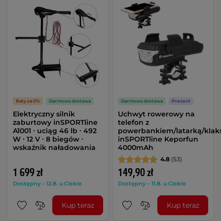
Raty za 0%
Darmowa dostawa
Darmowa dostawa
Prezent
Elektryczny silnik
Uchwyt rowerowy na
zaburtowy inSPORTline
telefon z
A1001 ∙ uciąg 46 lb ∙ 492
powerbankiem/latarką/kla
W ∙ 12 V ∙ 8 biegów ∙
inSPORTline Keporfun
wskaźnik naładowania
4000mAh
4.8
(53)
1 699 zł
149,90 zł
Dostępny – 12.8. u Ciebie
Dostępny – 11.8. u Ciebie
Kup teraz
Kup teraz