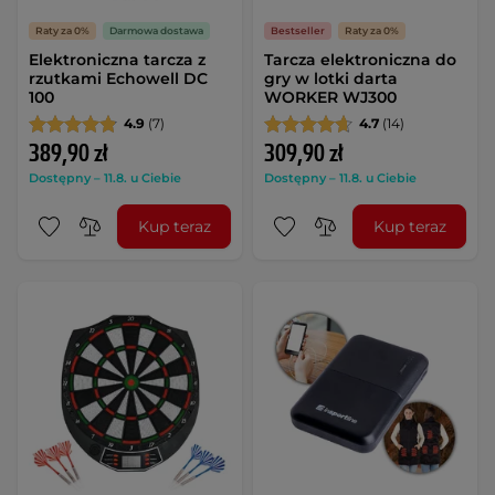
Raty za 0%
Darmowa dostawa
Bestseller
Raty za 0%
Elektroniczna tarcza z
Tarcza elektroniczna do
rzutkami Echowell DC
gry w lotki darta
100
WORKER WJ300
4.9
(7)
4.7
(14)
389,90 zł
309,90 zł
Dostępny – 11.8. u Ciebie
Dostępny – 11.8. u Ciebie
Kup teraz
Kup teraz