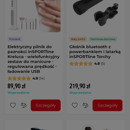
Prezent
Raty za 0%
Darmowa dostawa
Elektryczny pilnik do
Głośnik bluetooth z
paznokci inSPORTline
powerbankiem i latarką
Kreluca ∙ wielofunkcyjny
inSPORTline Torchy
zestaw do manicure ∙
4.8
(5)
regulowana prędkość ∙
ładowanie USB
4.8
(14)
89,90 zł
219,90 zł
Wyprzedane
Wyprzedane
Szczegóły
Szczegóły