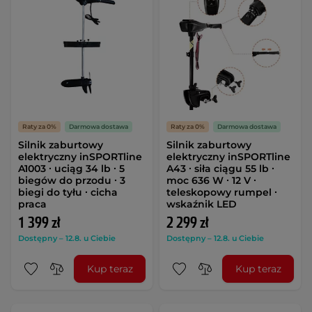
Raty za 0%
Darmowa dostawa
Raty za 0%
Darmowa dostawa
Silnik zaburtowy
Silnik zaburtowy
elektryczny inSPORTline
elektryczny inSPORTline
A1003 ∙ uciąg 34 lb ∙ 5
A43 ∙ siła ciągu 55 lb ∙
biegów do przodu ∙ 3
moc 636 W ∙ 12 V ∙
biegi do tyłu ∙ cicha
teleskopowy rumpel ∙
praca
wskaźnik LED
1 399 zł
2 299 zł
Dostępny – 12.8. u Ciebie
Dostępny – 12.8. u Ciebie
Kup teraz
Kup teraz