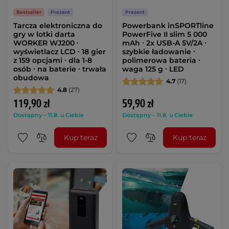
Bestseller
Prezent
Prezent
Tarcza elektroniczna do
Powerbank inSPORTline
gry w lotki darta
PowerFive II slim 5 000
WORKER WJ200 ∙
mAh ∙ 2x USB-A 5V/2A ∙
wyświetlacz LCD ∙ 18 gier
szybkie ładowanie ∙
z 159 opcjami ∙ dla 1-8
polimerowa bateria ∙
osób ∙ na baterie ∙ trwała
waga 125 g ∙ LED
obudowa
4.7
(17)
4.8
(27)
119,90 zł
59,90 zł
Dostępny – 11.8. u Ciebie
Dostępny – 11.8. u Ciebie
Kup teraz
Kup teraz