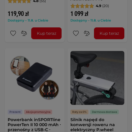
4.8
(55)
4.9
(20)
119,90 zł
1 099 zł
Dostępny – 11.8. u Ciebie
Dostępny – 11.8. u Ciebie
Kup teraz
Kup teraz
Prezent
Akcja promocyjna
Raty za 0%
Darmowa dostawa
Powerbank inSPORTline
Silnik napęd do
PowerTen II 10 000 mAh ∙
konwersji roweru na
przenośny z USB-C ∙
elektryczny P.wheel