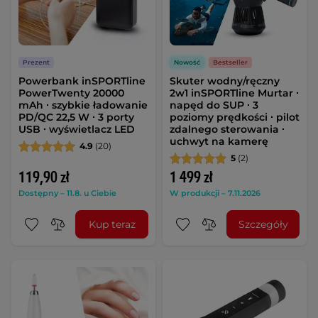
Prezent
Nowość
Bestseller
Powerbank inSPORTline
Skuter wodny/ręczny
PowerTwenty 20000
2w1 inSPORTline Murtar ∙
mAh ∙ szybkie ładowanie
napęd do SUP ∙ 3
PD/QC 22,5 W ∙ 3 porty
poziomy prędkości ∙ pilot
USB ∙ wyświetlacz LED
zdalnego sterowania ∙
uchwyt na kamerę
4.9
(20)
5
(2)
119,90 zł
1 499 zł
Dostępny – 11.8. u Ciebie
W produkcji – 7.11.2026
Kup teraz
Szczegóły