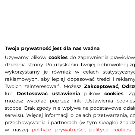
Twoja prywatność jest dla nas ważna
Używamy plików
cookies
do zapewnienia prawidło
działania strony. Po uzyskaniu Twojej dobrowolnej z
wykorzystamy je również w celach statystyczny
reklamowych, aby lepiej dopasować treści i reklam
Twoich zainteresowań. Możesz
Zakceptować
,
Odrz
lub
Dostosować ustawienia
plików
cookies
. Z
możesz wycofać poprzez link „Ustawienia cookie
stopce. Brak zgody nie wpływa na podstawowe dział
serwisu. Więcej informacji o celach przetwarzania, cz
przechowywania i partnerach (w tym Google) znajdz
w naszej
polityce prywatności
,
polityce cookies
o