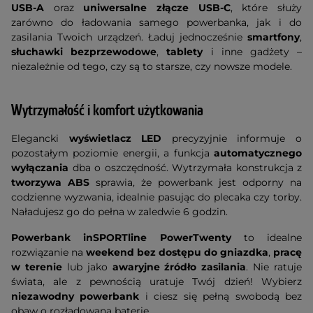
USB-A
oraz
uniwersalne złącze USB-C
, które służy
zarówno do ładowania samego powerbanka, jak i do
zasilania Twoich urządzeń. Ładuj jednocześnie
smartfony
,
słuchawki bezprzewodowe
,
tablety
i inne gadżety –
niezależnie od tego, czy są to starsze, czy nowsze modele.
Wytrzymałość i komfort użytkowania
Elegancki
wyświetlacz LED
precyzyjnie informuje o
pozostałym poziomie energii, a funkcja
automatycznego
wyłączania
dba o oszczędność. Wytrzymała konstrukcja z
tworzywa ABS
sprawia, że powerbank jest odporny na
codzienne wyzwania, idealnie pasując do plecaka czy torby.
Naładujesz go do pełna w zaledwie 6 godzin.
Powerbank inSPORTline PowerTwenty
to idealne
rozwiązanie na
weekend bez dostępu do gniazdka
,
pracę
w terenie
lub jako
awaryjne źródło zasilania
. Nie ratuje
świata, ale z pewnością uratuje Twój dzień! Wybierz
niezawodny powerbank
i ciesz się pełną swobodą bez
obaw o rozładowaną baterię.