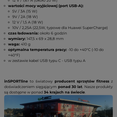
12 V / 1,67 A (około 20 W)
wartości mocy wyjściowej (port USB-A):
5V / 3A (15 W)
9V / 2A (18 W)
12 V / 1,5 A (18 W)
10V / 2,25A (22,5W, typowe dla Huawei SuperCharge)
czas ładowania:
około 6 godzin
wymiary:
147,5 x 69 x 28,8 mm
waga:
410 g
optymalna temperatura pracy:
-10 do +40°C (-10 do
+40°F)
w zestawie kabel USB typu C - USB typu A
inSPORTline
to światowy
producent sprzętów fitness
z
doświadczeniem sięgającym
ponad 30 lat
. Nasze produkty
są dostępne w ponad
34 krajach na świecie
.