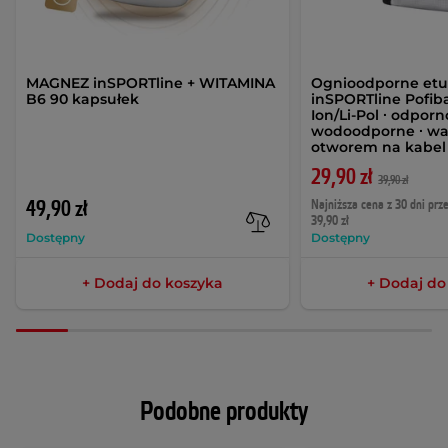
MAGNEZ inSPORTline + WITAMINA
Ognioodporne etu
B6 90 kapsułek
inSPORTline Pofiba
Ion/Li-Pol ∙ odporn
wodoodporne ∙ wag
otworem na kabe
29,90 zł
39,90 zł
49,90 zł
Najniższa cena z 30 dni prz
39,90 zł
Dostępny
Dostępny
+ Dodaj do koszyka
+ Dodaj do
Podobne produkty