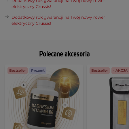
Dodatkowy rok gwarancji na Twój nowy rower
elektryczny Crussis!
Dodatkowy rok gwarancji na Twój nowy rower
elektryczny Crussis!
Polecane akcesoria
Bestseller
Prezent
Bestseller
- AKCJ