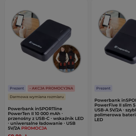
Prezent
- AKCJA PROMOCYJNA
Prezent
Darmowa wymiana rozmiaru
Powerbank inSPOR
PowerFive II slim 
Powerbank inSPORTline
USB-A 5V/2A ∙ szyb
PowerTen II 10 000 mAh ∙
polimerowa bateria
przenośny z USB-C ∙ wskaźnik LED
LED
∙ uniwersalne ładowanie ∙ USB
5V/2A
PROMOCJA