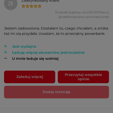
Zweryfikowany Klient
ZK
Produkt kupiony na inSPORTline.cz
(przetłumaczono automatycznie)
Jestem zadowolona. Dostałam to, czego chciałam, a zniżka
też mi się przydała. Uważam, że to przeciętny powerbank.
Jest wydajna
Ładuję więcej akcesoriów jednocześnie
U mnie ładuje się wolniej
Przeczytaj wszystkie
Załaduj więcej
opinie
Dodaj recenzję