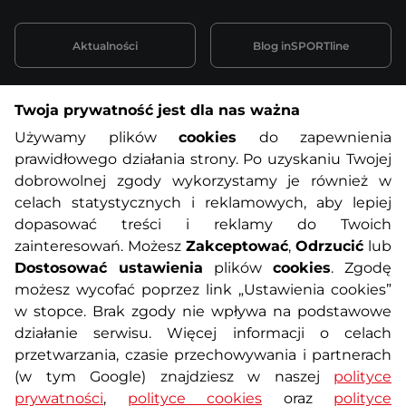
Aktualności
Blog inSPORTline
Twoja prywatność jest dla nas ważna
Informacje o zakupach
Używamy plików
cookies
do zapewnienia
prawidłowego działania strony. Po uzyskaniu Twojej
O nas
Regulamin sklepu
dobrowolnej zgody wykorzystamy je również w
celach statystycznych i reklamowych, aby lepiej
dopasować treści i reklamy do Twoich
Polityka prywatności
Koszty przesyłek
zainteresowań. Możesz
Zakceptować
,
Odrzucić
lub
Dostosować ustawienia
plików
cookies
. Zgodę
Metody płatności
Program lojalnościowy
możesz wycofać poprzez link „Ustawienia cookies”
w stopce. Brak zgody nie wpływa na podstawowe
działanie serwisu. Więcej informacji o celach
Usługi dodatkowe
Reklamacje i serwis
przetwarzania, czasie przechowywania i partnerach
(w tym Google) znajdziesz w naszej
polityce
Formularz kontaktowy
Wyposażenie siłowni
prywatności
,
polityce cookies
oraz
polityce