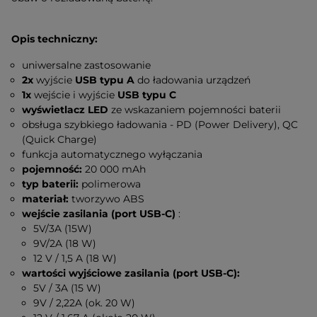
Opis techniczny:
uniwersalne zastosowanie
2x
wyjście
USB typu A
do ładowania urządzeń
1x
wejście i wyjście
USB typu C
wyświetlacz LED
ze wskazaniem pojemności baterii
obsługa szybkiego ładowania - PD (Power Delivery), QC
(Quick Charge)
funkcja automatycznego wyłączania
pojemność:
20 000 mAh
typ baterii:
polimerowa
materiał:
tworzywo ABS
wejście zasilania (port USB-C)
:
5V/3A (15W)
9V/2A (18 W)
12 V / 1,5 A (18 W)
wartości wyjściowe zasilania (port USB-C):
5V / 3A (15 W)
9V / 2,22A (ok. 20 W)