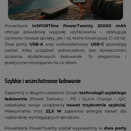
Powerbank
inSPORTline PowerTwenty 20000 mAh
oferuje prawdziwą wygodę użytkowania – obsługuje
zarówno nowsze sprzęty, jak i te, które towarzyszą Ci od lat.
Dwa porty
USB-A
oraz wielozadaniowy
USB-C
pozwalają
zasilać kilka urządzeń jednocześnie, bez konieczności
szukania dodatkowych ładowarek. To eleganckie i
praktyczne rozwiązanie na co dzień.
Szybkie i wszechstronne ładowanie
Zapomnij o długim czekaniu! Dzięki
technologii szybkiego
ładowania
(Power Delivery – PD i Quick Charge – QC)
naładujesz swoje urządzenia
nawet trzykrotnie szybciej
.
Maksymalna moc
22,5 W
zapewnia energię nawet dla
najbardziej wymagających sprzętów.
Powerbank PowerTwenty został wyposażony w
dwa porty