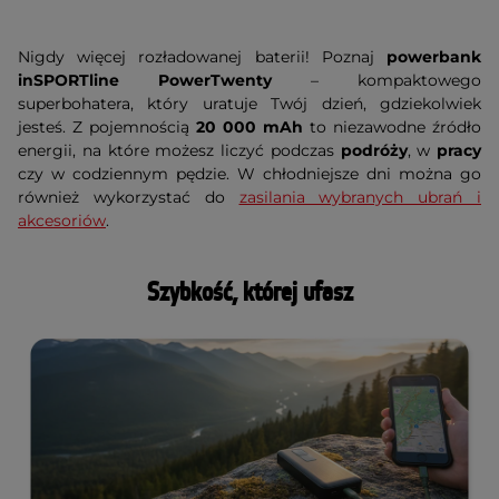
Nigdy więcej rozładowanej baterii! Poznaj
powerbank
inSPORTline PowerTwenty
– kompaktowego
superbohatera, który uratuje Twój dzień, gdziekolwiek
jesteś. Z pojemnością
20 000 mAh
to niezawodne źródło
energii, na które możesz liczyć podczas
podróży
, w
pracy
czy w codziennym pędzie. W chłodniejsze dni można go
również wykorzystać do
zasilania wybranych ubrań i
akcesoriów
.
Szybkość, której ufasz