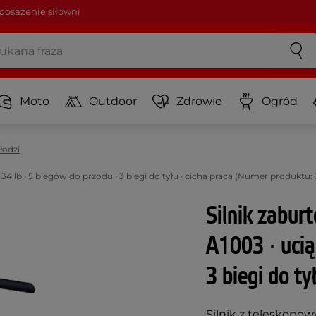
osażenie siłowni
Moto
Outdoor
Zdrowie
Ogród
 łodzi
34 lb ∙ 5 biegów do przodu ∙ 3 biegi do tyłu ∙ cicha praca (Numer produktu:
Silnik zabur
A1003 ∙ ucią
3 biegi do ty
Silnik z teleskop