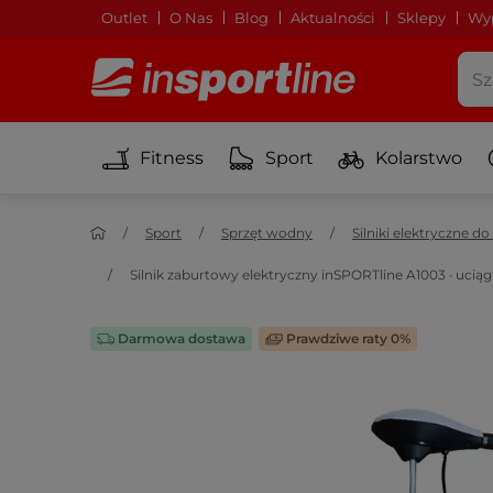
Outlet
O Nas
Blog
Aktualności
Sklepy
Wyp
Fitness
Sport
Kolarstwo
Sport
Sprzęt wodny
Silniki elektryczne do
Silnik zaburtowy elektryczny inSPORTline A1003 ∙ uciąg 
Darmowa dostawa
Prawdziwe raty 0%