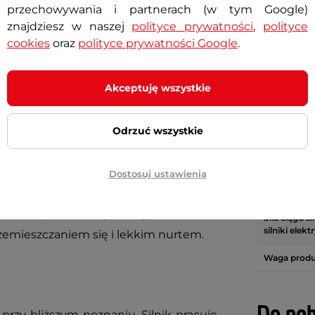
+ Dodaj do koszyka
+ Dodaj do koszyka
przechowywania i partnerach (w tym Google)
znajdziesz w naszej
polityce prywatności
,
polityce
cookies
oraz
polityce prywatności Google
.
Akceptuję wszystkie
Specyf
zysza na wodę?
Elektryczny silnik do
Odrzuć wszystkie
ez zbędnego hałasu i skomplikowanej
Marka
 przepływasz obok trzcin, czy po prostu
Dostosuj ustawienia
Kraj pochod
 zapewni Ci ciche i stabilne wsparcie.
łodzi i kajaków dzięki
uciągowi 34 lbs
,
Siła ciągu s
silniki elekt
zemieszczaniem się i lekkim nurtem.
Waga prod
przy bliższym poznaniu. Silnik pracuje