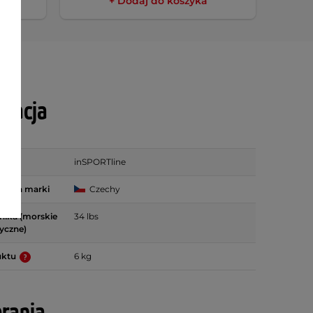
+ Dodaj do koszyka
ikacja
inSPORTline
zenia marki
Czechy
ilnika (morskie
34 lbs
ryczne)
uktu
6 kg