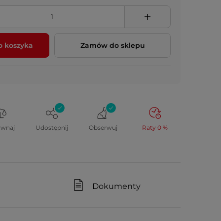
o koszyka
Zamów do sklepu
ównaj
Udostępnij
Obserwuj
Raty 0 %
Dokumenty