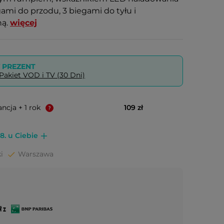
ami do przodu, 3 biegami do tyłu i
ną.
więcej
PREZENT
akiet VOD i TV (30 Dni)
ncja + 1 rok
109 zł
8. u Ciebie
i
Warszawa
ł z