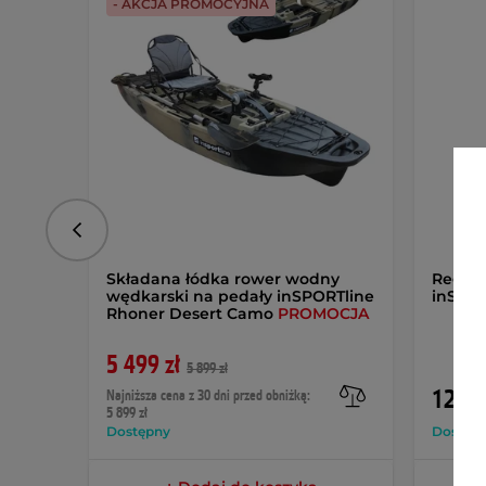
- AKCJA PROMOCYJNA
Poprzedni
Składana łódka rower wodny
Regul
wędkarski na pedały inSPORTline
inSPOR
Rhoner Desert Camo
PROMOCJA
5 499 zł
5 899 zł
129,9
Najniższa cena z 30 dni przed obniżką:
5 899 zł
Dostępny
Dostęp