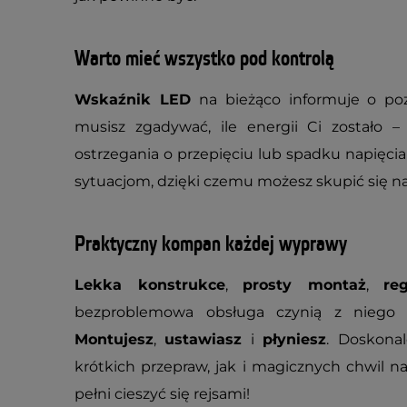
Warto mieć wszystko pod kontrolą
Wskaźnik LED
na bieżąco informuje o poz
musisz zgadywać, ile energii Ci zostało –
ostrzegania o przepięciu lub spadku napię
sytuacjom, dzięki czemu możesz skupić się na 
Praktyczny kompan każdej wyprawy
Lekka konstrukce
,
prosty montaż
,
re
bezproblemowa obsługa czynią z niego si
Montujesz
,
ustawiasz
i
płyniesz
. Doskona
krótkich przepraw, jak i magicznych chwil na
pełni cieszyć się rejsami!