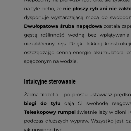
na tyle cicho, że
nie płoszy ryb ani nie zak
dysponuje wystarczającą mocą do swobodne
Dwułopatowa śruba napędowa
została zap
gęstą roślinność wodną bez wplątywania 
niezakłócony rejs. Dzięki lekkiej konstrukc
oszczędzając cenną energię akumulatora, c
spędzonym na wodzie.
Intuicyjne sterowanie
Żadna filozofia – po prostu ustawiasz prędko
biegi do tyłu
dają Ci swobodę reagowan
Teleskopowy rumpel
świetnie leży w dłoni 
podczas dłuższych wypraw. Wszystko jest czy
jak powinno być.