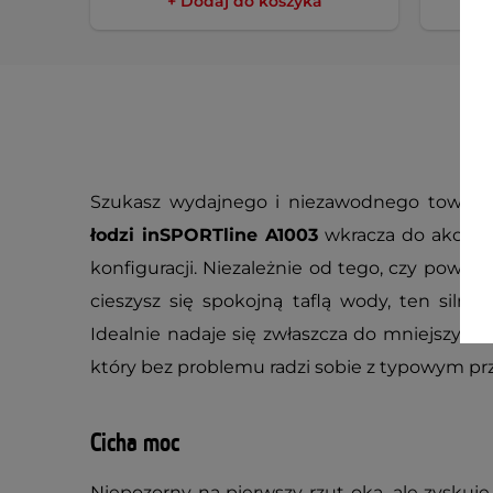
+ Dodaj do koszyka
Szukasz wydajnego i niezawodnego towar
łodzi inSPORTline A1003
wkracza do akcji b
konfiguracji. Niezależnie od tego, czy powoli
cieszysz się spokojną taflą wody, ten silnik
Idealnie nadaje się zwłaszcza do mniejszych 
który bez problemu radzi sobie z typowym pr
Cicha moc
Niepozorny na pierwszy rzut oka, ale zyskuje 