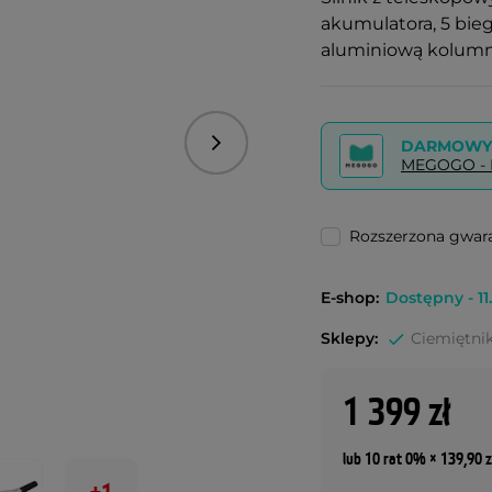
akumulatora, 5 bieg
aluminiową kolum
DARMOWY 
Następny
MEGOGO - P
Rozszerzona gwara
E-shop:
Dostępny - 11.
Sklepy:
Ciemiętnik
1 399 zł
lub 10 rat 0% × 139,90 z