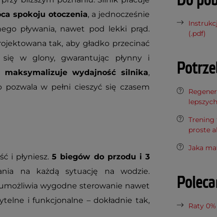
Do pob
łóca spokoju otoczenia
, a jednocześnie
Instrukc
go pływania, nawet pod lekki prąd.
(.pdf)
rojektowana tak, aby gładko przecinać
się w glony, gwarantując płynny i
Potrze
ji
maksymalizuje wydajność silnika
,
o pozwala w pełni cieszyć się czasem
Regenera
lepszyc
Trening 
proste a
Jaka ma
ść i płyniesz.
5 biegów do przodu i 3
ia na każdą sytuację na wodzie.
Polec
i umożliwia wygodne sterowanie nawet
telne i funkcjonalne – dokładnie tak,
Raty 0%