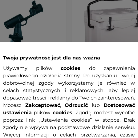
Twoja prywatność jest dla nas ważna
Używamy plików
cookies
do zapewnienia
prawidłowego działania strony. Po uzyskaniu Twojej
owany uchwyt na wędkę
Lodówka turystyczna
dobrowolnej zgody wykorzystamy je również w
Tline Durancar
inSPORTline Arvelo
celach statystycznych i reklamowych, aby lepiej
dopasować treści i reklamy do Twoich zainteresowań.
Możesz
Zakceptować
,
Odrzucić
lub
Dostosować
0 zł
599 zł
ustawienia
plików
cookies
. Zgodę możesz wycofać
poprzez link „Ustawienia cookies” w stopce. Brak
ny
Dostępny
zgody nie wpływa na podstawowe działanie serwisu.
Więcej informacji o celach przetwarzania, czasie