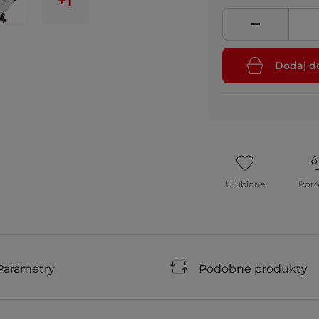
+1
Dodaj d
Ulubione
Por
Parametry
Podobne produkty