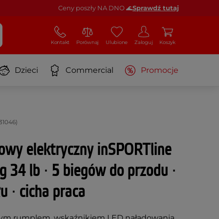
Ceny poszły NA DNO 🌊
Sprawdź tutaj
Kontakt
Porównaj
Ulubione
Zaloguj
Koszyk
Dzieci
Commercial
Promocje
 31046)
towy elektryczny inSPORTline
g 34 lb ∙ 5 biegów do przodu ∙
łu ∙ cicha praca
owym rumplem, wskaźnikiem LED naładowania