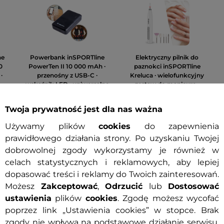
ne
Powerbank inSPORTline
Elektryczny pilnik do
0
PowerTen II 10 000 mAh ∙
paznokci inSPORTline
∙
przenośny z USB-C ∙
Kreluca ∙ wielofunkcyjny
wskaźnik LED ∙ uniwersalne
zestaw do manicure ∙
aga
ładowanie ∙ USB 5V/2A
regulowana prędkość ∙
Promocja
ładowanie USB
Twoja prywatność jest dla nas ważna
Używamy plików
cookies
do zapewnienia
prawidłowego działania strony. Po uzyskaniu Twojej
69,90 zł
89,90 zł
dobrowolnej zgody wykorzystamy je również w
Szczegóły produktu
Szczegóły produktu
celach statystycznych i reklamowych, aby lepiej
dopasować treści i reklamy do Twoich zainteresowań.
Możesz
Zakceptować
,
Odrzucić
lub
Dostosować
ustawienia
plików
cookies
. Zgodę możesz wycofać
27 recenzje
14 recenzje
poprzez link „Ustawienia cookies” w stopce. Brak
zgody nie wpływa na podstawowe działanie serwisu.