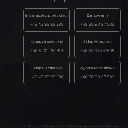
Informacje o produktach
Zamówienia
+48 45 95 95 298
+48 50 90 97 509
Magazyn centralny
Sklep Warszawa
+48 51 02 75 999
+48 50 96 02 509
Sklep Ciemiętniki
Wyposażenie siłowni
+48 45 95 95 298
+48 50 90 97 509
© 2026 SEVEN SPORT s.r.o Wszelkie prawa zastrzeżone