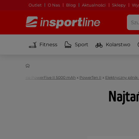
Outlet
O Nas
Blog
Aktualności
Sklepy
Wyp
Fitness
Sport
Kolarstwo
ektroniczne
lim inSPORTline PowerFive II 5000 mAh
x
PowerTen II
x
Elektryczny pilni
Najtań