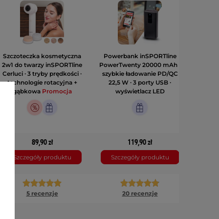
Szczoteczka kosmetyczna
Powerbank inSPORTline
2w1 do twarzy inSPORTline
PowerTwenty 20000 mAh ∙
Cerluci ∙ 3 tryby prędkości ∙
szybkie ładowanie PD/QC
technologie rotacyjna +
22,5 W ∙ 3 porty USB ∙
gąbkowa
Promocja
wyświetlacz LED
89,90 zł
119,90 zł
Szczegóły produktu
Szczegóły produktu
5 recenzje
20 recenzje