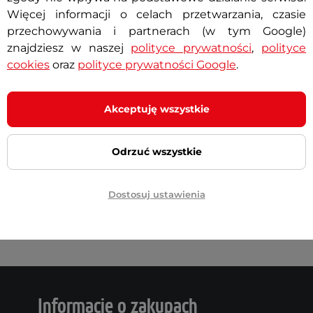
Więcej informacji o celach przetwarzania, czasie
przechowywania i partnerach (w tym Google)
znajdziesz w naszej
polityce prywatności
,
polityce
cookies
oraz
polityce prywatności Google
.
Najnowsze wiadomości – sprawdź teraz
rywaj więcej
Akceptuję wszystkie
Odrzuć wszystkie
Dostosuj ustawienia
Informacje o zakupach