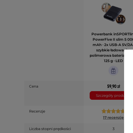
Powerbank inSPORTli
PowerFive II slim 5 00
mAh ∙ 2x USB-A 5V/2A 
szybkie ładowanie ∙
polimerowa bateria ∙ w
125 g ∙ LED
59,90 zł
Cena
Szczegóły produktu
Recenzje
17 recenzje
Liczba stopni prędkości
3