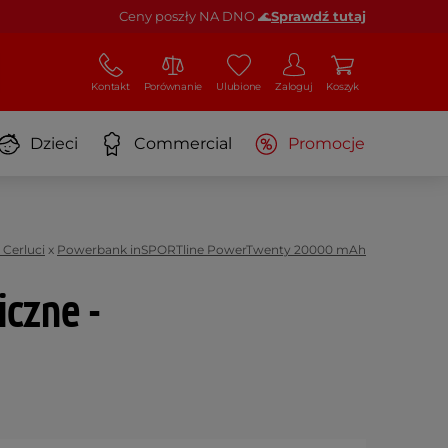
Ceny poszły NA DNO 🌊
Sprawdź tutaj
Kontakt
Porównanie
Ulubione
Zaloguj
Koszyk
Dzieci
Commercial
Promocje
 Cerluci
x
Powerbank inSPORTline PowerTwenty 20000 mAh
iczne -