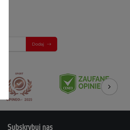
Dodaj
Następny
Subskrybuj nas