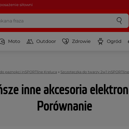
osażenie siłowni
Moto
Outdoor
Zdrowie
Ogród
k do paznokci inSPORTline Kreluca
x
Szczoteczka do twarzy 2w1 inSPORTline
sze inne akcesoria elektron
Porównanie