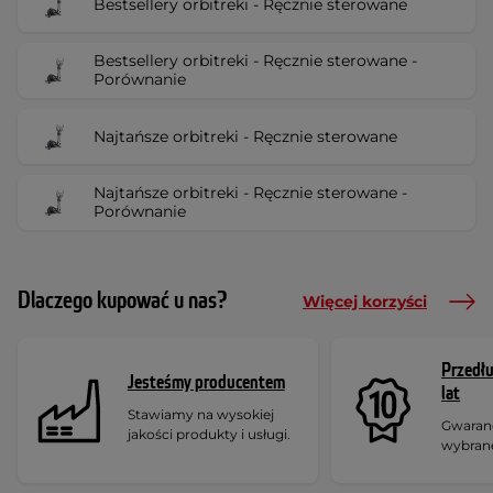
Bestsellery orbitreki - Ręcznie sterowane
Bestsellery orbitreki - Ręcznie sterowane -
Porównanie
Najtańsze orbitreki - Ręcznie sterowane
Najtańsze orbitreki - Ręcznie sterowane -
Porównanie
Dlaczego kupować u nas?
Więcej korzyści
Przedł
Jesteśmy producentem
lat
Stawiamy na wysokiej
Gwaranc
jakości produkty i usługi.
wybran