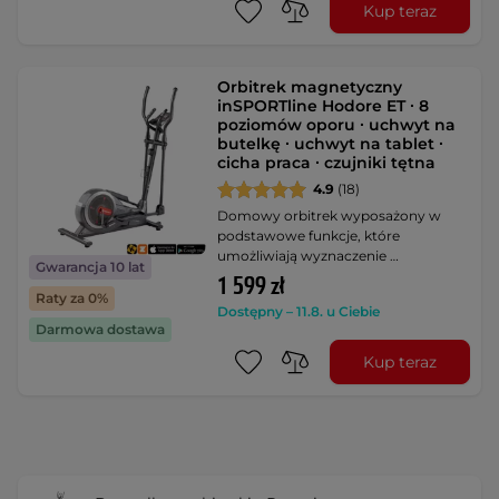
Kup teraz
Orbitrek magnetyczny
inSPORTline Hodore ET ∙ 8
poziomów oporu ∙ uchwyt na
butelkę ∙ uchwyt na tablet ∙
cicha praca ∙ czujniki tętna
4.9
(18)
Domowy orbitrek wyposażony w
podstawowe funkcje, które
umożliwiają wyznaczenie …
Gwarancja 10 lat
1 599 zł
Raty za 0%
Dostępny – 11.8. u Ciebie
Darmowa dostawa
Kup teraz