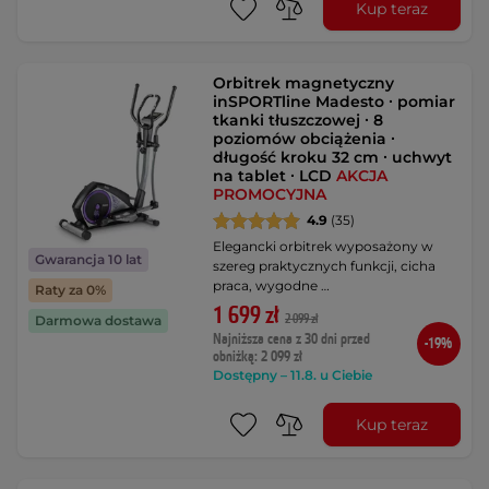
Kup teraz
Orbitrek magnetyczny
inSPORTline Madesto ∙ pomiar
tkanki tłuszczowej ∙ 8
poziomów obciążenia ∙
długość kroku 32 cm ∙ uchwyt
na tablet ∙ LCD
AKCJA
PROMOCYJNA
4.9
(35)
Elegancki orbitrek wyposażony w
Gwarancja 10 lat
szereg praktycznych funkcji, cicha
praca, wygodne …
Raty za 0%
1 699 zł
2 099 zł
Darmowa dostawa
Najniższa cena z 30 dni przed
-19%
obniżką: 2 099 zł
Dostępny – 11.8. u Ciebie
Kup teraz