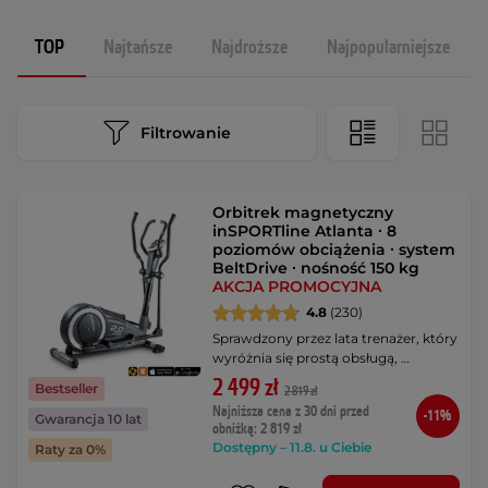
TOP
Najtańsze
Najdroższe
Najpopularniejsze
Filtrowanie
Orbitrek magnetyczny
inSPORTline Atlanta ∙ 8
poziomów obciążenia ∙ system
BeltDrive ∙ nośność 150 kg
AKCJA PROMOCYJNA
4.8
(230)
Sprawdzony przez lata trenażer, który
wyróżnia się prostą obsługą, …
2 499 zł
Bestseller
2 819 zł
Najniższa cena z 30 dni przed
-11%
Gwarancja 10 lat
obniżką: 2 819 zł
Dostępny – 11.8. u Ciebie
Raty za 0%