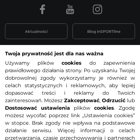
Facebook
Youtube
Instagram
Aktualności
Blog inSPORTline
Twoja prywatność jest dla nas ważna
Informacje o zakupach
Używamy plików
cookies
do zapewnienia
prawidłowego działania strony. Po uzyskaniu Twojej
O nas
Regulamin sklepu
dobrowolnej zgody wykorzystamy je również w
celach statystycznych i reklamowych, aby lepiej
dopasować treści i reklamy do Twoich
Polityka prywatności
Koszty przesyłek
zainteresowań. Możesz
Zakceptować
,
Odrzucić
lub
Dostosować ustawienia
plików
cookies
. Zgodę
Metody płatności
Program lojalnościowy
możesz wycofać poprzez link „Ustawienia cookies”
w stopce. Brak zgody nie wpływa na podstawowe
działanie serwisu. Więcej informacji o celach
Usługi dodatkowe
Reklamacje i serwis
przetwarzania, czasie przechowywania i partnerach