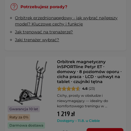
Potrzebujesz porady?
Orbitrek przednionapędowy - jak wybrać najlepszy
model? Kluczowe cechy i funkcje
Jak trenować na trenażerze?
Jaki trenażer wybrać?
Orbitrek magnetyczny
inSPORTline Petyr ET ∙
domowy ∙ 8 poziomów oporu ∙
cicha praca ∙ LCD ∙ uchwyt na
tablet ∙ czujniki tętna
4.6
(23)
Cichy, prosty w obsłudze i
niewymagający — idealny do
komfortowego treningu w …
Gwarancja 10 lat
1 219 zł
Raty za 0%
Dostępny – 11.8. u Ciebie
Darmowa dostawa