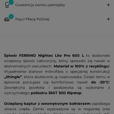
Gwarancja zwrotu pieniędzy
PayU Płacę Później
Śpiwór FERRINO Nightec Lite Pro 600 L
to doskonale
ocieplony śpiwór całoroczny, który sprawdzi się nawet w
ekstremalnych warunkach.
Materiał w 100% z recyklingu
!
Wypełnienie stanowi mikrofibra o specjalnej konstrukcji
„Shingle”
, która skutecznie ją rozprowadza. Dzięki temu w
śpiworze poczujesz się komfortowo nawet
do -20°C
!
Zewnętrzna powłoka i podszewka są wykonane z
wytrzymałego
poliestru 360T 30D Ripstop
.
Ocieplany kaptur z wewnętrznym kołnierzem
zapobiega
utracie ciepła. Zamki wyposażone są w nogawkę oraz