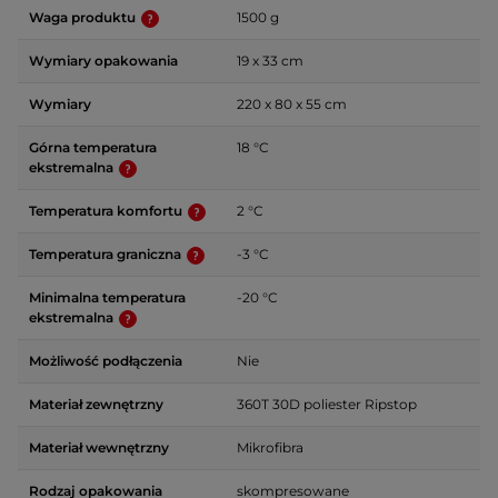
Waga produktu
1500 g
Wymiary opakowania
19 x 33 cm
Wymiary
220 x 80 x 55 cm
Górna temperatura
18 °C
ekstremalna
Temperatura komfortu
2 °C
Temperatura graniczna
-3 °C
Minimalna temperatura
-20 °C
ekstremalna
Możliwość podłączenia
Nie
Materiał zewnętrzny
360T 30D poliester Ripstop
Materiał wewnętrzny
Mikrofibra
Rodzaj opakowania
skompresowane