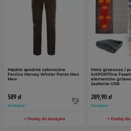
Męskie spodnie całoroczne
Mata grzewcza / p
Ferrino Hervey Winter Pants Man
inSPORTline Foset
New
elementów grzewcz
zasilanie USB
589 zł
289,90 zł
Dostępny
Dostępny
+ Dodaj do koszyka
+ Dodaj do