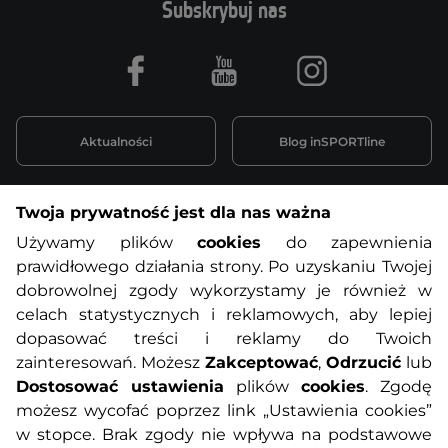
Subskrybuj nas
Facebook
Youtube
Instagram
Aktualności
Blog inSPORTline
Twoja prywatność jest dla nas ważna
Informacje o zakupach
Używamy plików
cookies
do zapewnienia
prawidłowego działania strony. Po uzyskaniu Twojej
O nas
Regulamin sklepu
dobrowolnej zgody wykorzystamy je również w
celach statystycznych i reklamowych, aby lepiej
dopasować treści i reklamy do Twoich
Polityka prywatności
Koszty przesyłek
zainteresowań. Możesz
Zakceptować
,
Odrzucić
lub
Dostosować ustawienia
plików
cookies
. Zgodę
Metody płatności
Program lojalnościowy
możesz wycofać poprzez link „Ustawienia cookies”
w stopce. Brak zgody nie wpływa na podstawowe