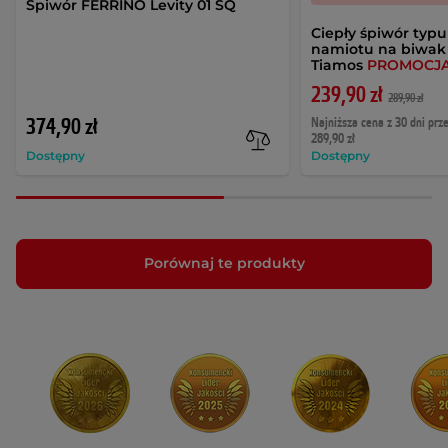
Śpiwór FERRINO Levity 01 SQ
Ciepły śpiwór typ
namiotu na biwak
Tiamos
PROMOCJ
239,90 zł
289,90 zł
374,90 zł
Najniższa cena z 30 dni prz
289,90 zł
Dostępny
Dostępny
Porównaj te produkty