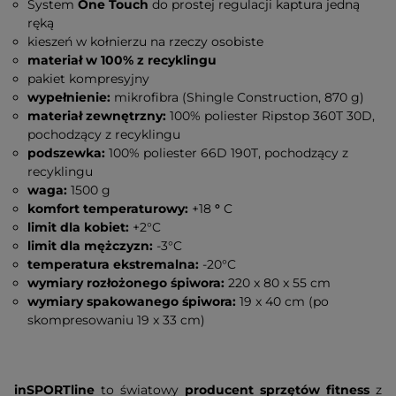
System
One Touch
do prostej regulacji kaptura jedną
ręką
kieszeń w kołnierzu na rzeczy osobiste
materiał w 100% z recyklingu
pakiet kompresyjny
wypełnienie:
mikrofibra (Shingle Construction, 870 g)
materiał zewnętrzny:
100% poliester Ripstop 360T 30D,
pochodzący z recyklingu
podszewka:
100% poliester 66D 190T, pochodzący z
recyklingu
waga:
1500 g
komfort temperaturowy:
+18
°
C
limit dla kobiet:
+2°C
limit dla mężczyzn:
-3°C
temperatura ekstremalna:
-20°C
wymiary rozłożonego śpiwora:
220 x 80 x 55 cm
wymiary spakowanego śpiwora:
19 x 40 cm (po
skompresowaniu 19 x 33 cm)
inSPORTline
to światowy
producent sprzętów fitness
z