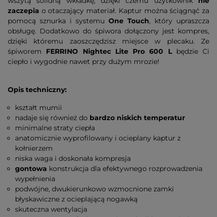
wszytą solidną wkładkę, dzięki czemu użytkownik
nie
zaczepia
o otaczający materiał. Kaptur można ściągnąć za
pomocą sznurka i systemu
One Touch
, który upraszcza
obsługę. Dodatkowo do śpiwora dołączony jest kompres,
dzięki któremu zaoszczędzisz miejsce w plecaku. Ze
śpiworem
FERRINO Nightec Lite Pro 600 L
będzie Ci
ciepło i wygodnie nawet przy dużym mrozie!
Opis techniczny:
kształt mumii
nadaje się również do
bardzo niskich temperatur
minimalne straty ciepła
anatomicznie wyprofilowany i ocieplany kaptur z
kołnierzem
niska waga i doskonała kompresja
gontowa
konstrukcja dla efektywnego rozprowadzenia
wypełnienia
podwójne, dwukierunkowo wzmocnione zamki
błyskawiczne z ocieplającą nogawką
skuteczna wentylacja