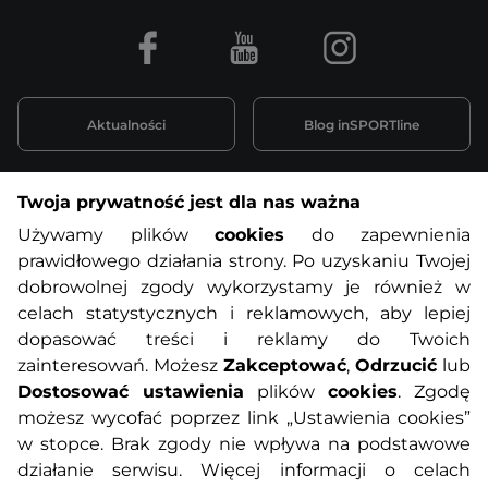
Facebook
Youtube
Instagram
Aktualności
Blog inSPORTline
Twoja prywatność jest dla nas ważna
Informacje o zakupach
Używamy plików
cookies
do zapewnienia
prawidłowego działania strony. Po uzyskaniu Twojej
O nas
Regulamin sklepu
dobrowolnej zgody wykorzystamy je również w
celach statystycznych i reklamowych, aby lepiej
dopasować treści i reklamy do Twoich
Polityka prywatności
Koszty przesyłek
zainteresowań. Możesz
Zakceptować
,
Odrzucić
lub
Dostosować ustawienia
plików
cookies
. Zgodę
Metody płatności
Program lojalnościowy
możesz wycofać poprzez link „Ustawienia cookies”
w stopce. Brak zgody nie wpływa na podstawowe
działanie serwisu. Więcej informacji o celach
Usługi dodatkowe
Reklamacje i serwis