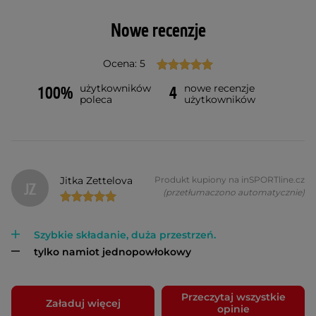
Nowe recenzje
Ocena: 5
użytkowników
nowe recenzje
100%
4
poleca
użytkowników
Jitka Zettelova
Produkt kupiony na inSPORTline.cz
JZ
(przetłumaczono automatycznie)
Szybkie składanie, duża przestrzeń.
tylko namiot jednopowłokowy
Przeczytaj wszystkie
Załaduj więcej
opinie