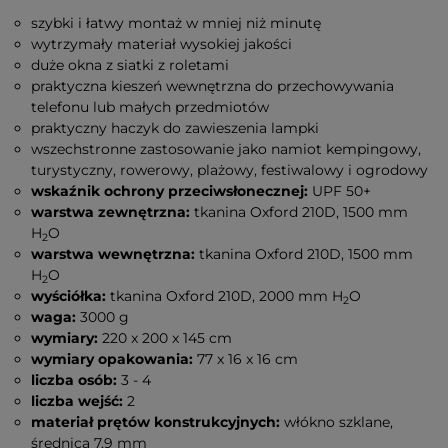
szybki i łatwy montaż w mniej niż minutę
wytrzymały materiał wysokiej jakości
duże okna z siatki z roletami
praktyczna kieszeń wewnętrzna do przechowywania
telefonu lub małych przedmiotów
praktyczny haczyk do zawieszenia lampki
wszechstronne zastosowanie jako namiot kempingowy,
turystyczny, rowerowy, plażowy, festiwalowy i ogrodowy
wskaźnik ochrony przeciwsłonecznej:
UPF 50+
warstwa zewnętrzna:
tkanina Oxford 210D, 1500 mm
H
O
2
warstwa wewnętrzna:
tkanina Oxford 210D, 1500 mm
H
O
2
wyściółka:
tkanina Oxford 210D, 2000 mm H
O
2
waga:
3000 g
wymiary:
220 x 200 x 145 cm
wymiary opakowania:
77 x 16 x 16 cm
liczba osób:
3 - 4
liczba wejść:
2
materiał prętów konstrukcyjnych:
włókno szklane,
średnica 7,9 mm