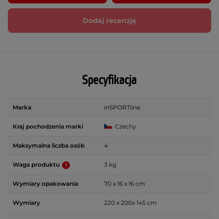
Dodaj recenzję
Specyfikacja
Marka
inSPORTline
Kraj pochodzenia marki
Czechy
Maksymalna liczba osób
4
Waga produktu
3 kg
Wymiary opakowania
70 x 16 x 16 cm
Wymiary
220 x 200x 145 cm