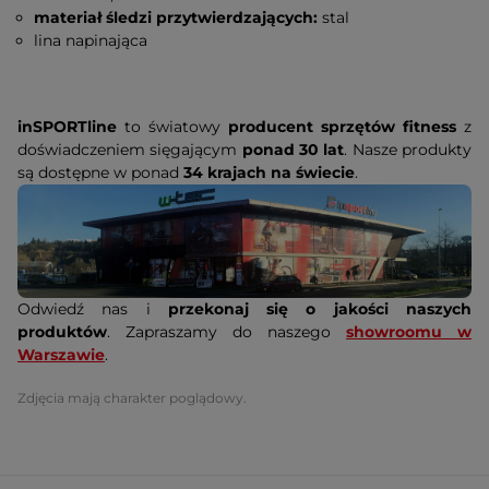
materiał śledzi przytwierdzających:
stal
lina napinająca
inSPORTline
to światowy
producent sprzętów fitness
z
doświadczeniem sięgającym
ponad 30 lat
. Nasze produkty
są dostępne w ponad
34 krajach na świecie
.
Odwiedź nas i
przekonaj się o jakości naszych
produktów
. Zapraszamy do naszego
showroomu w
Warszawie
.
Zdjęcia mają charakter poglądowy.