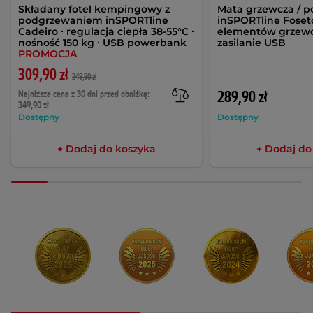
Składany fotel kempingowy z
Mata grzewcza / p
podgrzewaniem inSPORTline
inSPORTline Foset
Cadeiro ∙ regulacja ciepła 38-55°C ∙
elementów grzewcz
nośność 150 kg ∙ USB powerbank
zasilanie USB
PROMOCJA
309,90 zł
349,90 zł
Najniższa cena z 30 dni przed obniżką:
289,90 zł
349,90 zł
Dostępny
Dostępny
+ Dodaj do koszyka
+ Dodaj do