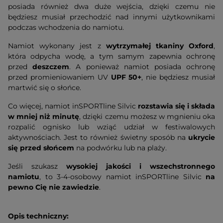
posiada również dwa duże wejścia, dzięki czemu nie
będziesz musiał przechodzić nad innymi użytkownikami
podczas wchodzenia do namiotu.
Namiot wykonany jest z
wytrzymałej tkaniny Oxford
,
która odpycha wodę, a tym samym zapewnia ochronę
przed
deszczem
. A ponieważ namiot posiada ochronę
przed promieniowaniem UV
UPF 50+
, nie będziesz musiał
martwić się o słońce.
Co więcej, namiot inSPORTline Silvic
rozstawia się i składa
w mniej niż minutę
, dzięki czemu możesz w mgnieniu oka
rozpalić ognisko lub wziąć udział w festiwalowych
aktywnościach. Jest to również świetny sposób na
ukrycie
się przed słońcem
na podwórku lub na plaży.
Jeśli szukasz
wysokiej jakości i wszechstronnego
namiotu
, to 3-4-osobowy namiot inSPORTline Silvic
na
pewno Cię nie zawiedzie
.
Opis techniczny: