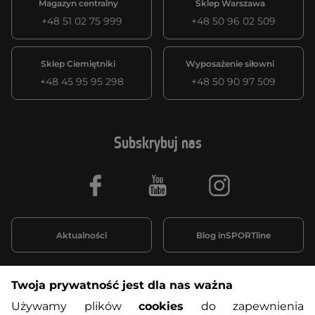
Magazyn centralny
Sklep Warszawa
+48 51 02 75 999
+48 50 96 02 509
Sklep Ciemiętniki
Wyposażenie siłowni
+48 45 95 95 298
+48 50 90 97 509
Subskrybuj nas
Facebook
Youtube
Instagram
Aktualności
Blog inSPORTline
Twoja prywatność jest dla nas ważna
Informacje o zakupach
Używamy plików
cookies
do zapewnienia