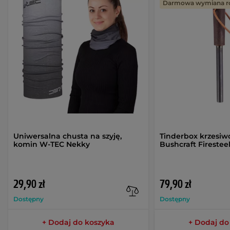
Darmowa wymiana r
Uniwersalna chusta na szyję,
Tinderbox krzesiw
komin W-TEC Nekky
Bushcraft Firestee
29,90 zł
79,90 zł
Dostępny
Dostępny
+ Dodaj do koszyka
+ Dodaj do