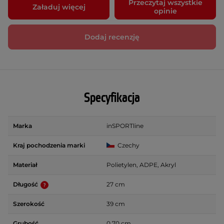
Przeczytaj wszystkie
Załaduj więcej
opinie
Dodaj recenzję
Specyfikacja
Marka
inSPORTline
Kraj pochodzenia marki
Czechy
Materiał
Polietylen, ADPE, Akryl
Długość
27 cm
Szerokość
39 cm
Grubość
0.70 cm