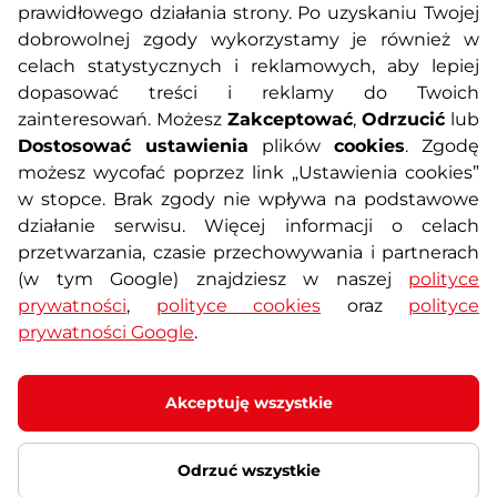
prawidłowego działania strony. Po uzyskaniu Twojej
O nas
Regulamin sklepu
dobrowolnej zgody wykorzystamy je również w
celach statystycznych i reklamowych, aby lepiej
dopasować treści i reklamy do Twoich
Polityka prywatności
Koszty przesyłek
zainteresowań. Możesz
Zakceptować
,
Odrzucić
lub
Dostosować ustawienia
plików
cookies
. Zgodę
Metody płatności
Program lojalnościowy
możesz wycofać poprzez link „Ustawienia cookies”
w stopce. Brak zgody nie wpływa na podstawowe
działanie serwisu. Więcej informacji o celach
Usługi dodatkowe
Reklamacje i serwis
przetwarzania, czasie przechowywania i partnerach
(w tym Google) znajdziesz w naszej
polityce
Formularz kontaktowy
Wyposażenie siłowni
prywatności
,
polityce cookies
oraz
polityce
prywatności Google
.
Zamówienia publiczne
Odstąpienie od umowy
Akceptuję wszystkie
Odrzuć wszystkie