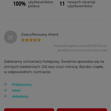
użytkowników
nowych recenzji
100%
11
poleca
użytkowników
Zweryfikowany Klient
ZK
Produkt kupiony na inSPORTline.cz
(przetłumaczono automatycznie)
Zabieramy ochraniacz hokejowy. Świetnie sprawdza się na
zimnych siedzeniach. Od razu czuć różnicę. Bardzo ciepłe,
w odpowiednim rozmiarze.
Praktyczny
lekki
składany