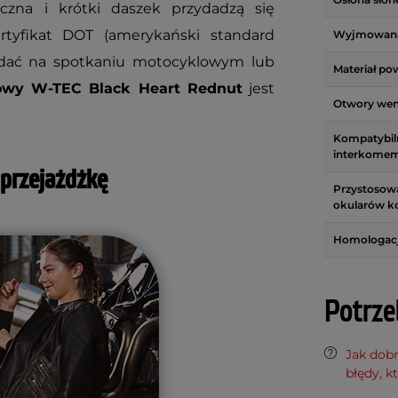
czna i krótki daszek przydadzą się
rtyfikat DOT (amerykański standard
Wyjmowana
lądać na spotkaniu motocyklowym lub
Materiał po
owy W-TEC Black Heart Rednut
jest
Otwory wen
Kompatybil
interkome
 przejażdżkę
Przystosow
okularów k
Homologac
Potrze
Jak dob
błędy, k