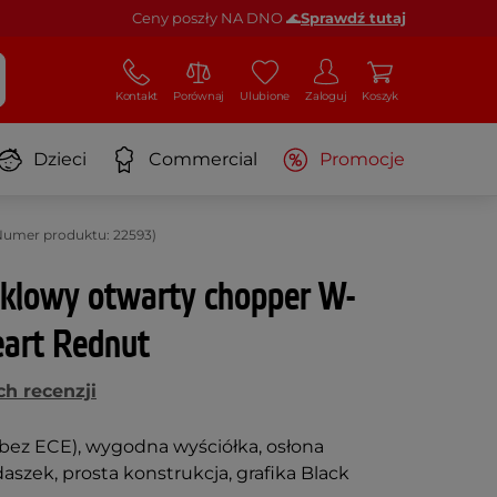
Ceny poszły NA DNO 🌊
Sprawdź tutaj
Kontakt
Porównaj
Ulubione
Zaloguj
Koszyk
Dzieci
Commercial
Promocje
Numer produktu: 22593)
klowy otwarty chopper W-
eart Rednut
h recenzji
ez ECE), wygodna wyściółka, osłona
aszek, prosta konstrukcja, grafika Black