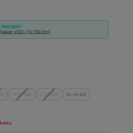
PREZENT
akiet VOD i TV (30 Dni)
56)
M (57-58)
L (59-60)
XL (61-62)
duktu