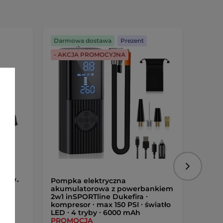
Darmowa dostawa
Prezent
Darmo
- AKCJA PROMOCYJNA
Darmo
Następny
er W-
Pompka elektryczna
Bluza
akumulatorowa z powerbankiem
Black
2w1 inSPORTline Dukefira ∙
Hoodi
kompresor ∙ max 150 PSI ∙ światło
LED ∙ 4 tryby ∙ 6000 mAh
PROMOCJA