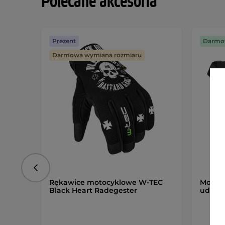
Polecane akcesoria
Prezent
Darmo
Darmowa wymiana rozmiaru
Poprzedni
Rękawice motocyklowe W-TEC
Motocy
Black Heart Radegester
uda W-