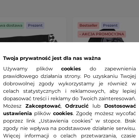
wa dostawa
Prezent
Bestseller
Prezent
- AKCJA PROMOCYJNA
Twoja prywatność jest dla nas ważna
Używamy plików
cookies
do zapewnienia
prawidłowego działania strony. Po uzyskaniu Twojej
dobrowolnej zgody wykorzystamy je również w
celach statystycznych i reklamowych, aby lepiej
dopasować treści i reklamy do Twoich zainteresowań.
Możesz
Zakceptować
,
Odrzucić
lub
Dostosować
klowa nerka saszetka na
Męskie rękawice na chopp
ustawienia
plików
cookies
. Zgodę możesz wycofać
TEC Black Heart Rodolero
TEC Black Heart Wipplar
poprzez link „Ustawienia cookies” w stopce. Brak
PROMOCJA
zgody nie wpływa na podstawowe działanie serwisu.
Więcej informacji o celach przetwarzania, czasie