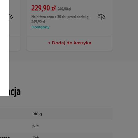
229,90 zł
249,90 zł
889 z
Najniższa cena z 30 dni przed obniżką:
249,90 zł
Dostępny
Dostęp
+ Dodaj do koszyka
ikacja
910 g
Nie
eczna
Tak