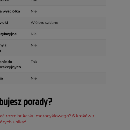
 wyściółka
Nie
włoki
Włókno szklane
tylacyjne
Nie
ny z
Nie
m
anie do
Tak
orekcyjnych
ja
Nie
bujesz porady?
rać rozmiar kasku motocyklowego? 6 kroków +
tórych unikać