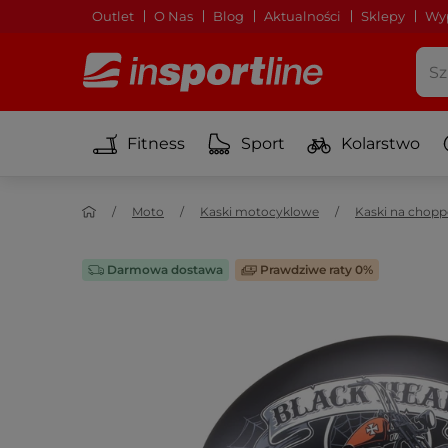
Outlet
O Nas
Blog
Aktualności
Sklepy
Wyp
Fitness
Sport
Kolarstwo
Moto
Kaski motocyklowe
Kaski na chopp
Darmowa dostawa
Prawdziwe raty 0%