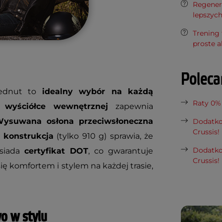
Regenera
lepszyc
Trening 
proste a
Polec
Rednut to
idealny wybór na każdą
Raty 0%
 wyściółce wewnętrznej
zapewnia
ysuwana osłona przeciwsłoneczna
Dodatko
Crussis!
 konstrukcja
(tylko 910 g) sprawia, że
Dodatko
osiada
certyfikat DOT
, co gwarantuje
Crussis!
się komfortem i stylem na każdej trasie,
o w stylu