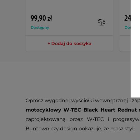
99,90 zł
249,9
Dostępny
Dostęp
+ Dodaj do koszyka
Oprócz wygodnej wyściółki wewnętrznej i za
motocyklowy W-TEC Black Heart Rednut
m
zaprojektowaną przez W-TEC i progresy
Buntowniczy design pokazuje, że masz styl.