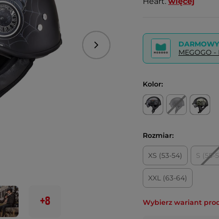
Heart.
więcej
DARMOWY 
Następny
MEGOGO - P
Kolor:
Rozmiar:
XS (53-54)
S (55-
XXL (63-64)
+8
Wybierz wariant pro