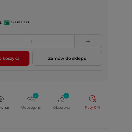
z
o koszyka
Zamów do sklepu
ównaj
Udostępnij
Obserwuj
Raty 0 %