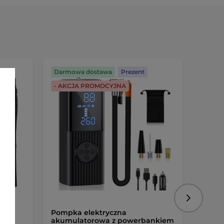
Darmowa dostawa
Prezent
Darmo
- AKCJA PROMOCYJNA
Darmo
Następny
Pompka elektryczna
Męski
d z
akumulatorowa z powerbankiem
motoc