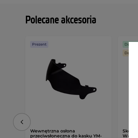
Polecane akcesoria
Prezent
Darmo
Darmo
Poprzedni
Wewnętrzna osłona
Skórz
przeciwsłoneczna do kasku YM-
W-TEC