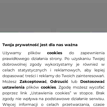
wa dostawa
Prezent
Darmowa dostawa
Prezent
wa wymiana rozmiaru
Darmowa wymiana rozmiaru
Twoja prywatność jest dla nas ważna
Używamy plików
cookies
do zapewnienia
prawidłowego działania strony. Po uzyskaniu Twojej
dobrowolnej zgody wykorzystamy je również w
celach statystycznych i reklamowych, aby lepiej
dopasować treści i reklamy do Twoich zainteresowań.
Możesz
Zakceptować
,
Odrzucić
lub
Dostosować
ustawienia
plików
cookies
. Zgodę możesz wycofać
poprzez link „Ustawienia cookies” w stopce. Brak
zgody nie wpływa na podstawowe działanie serwisu.
ane rękawice motocyklowe
Męskie jeansowe spodnie
Więcej informacji o celach przetwarzania, czasie
 Dahmer
motocyklowe W-TEC Pawte