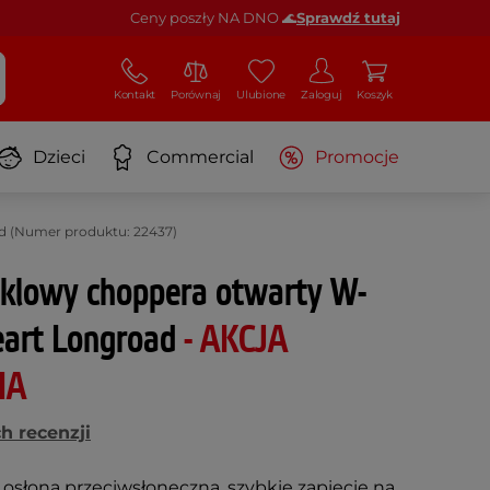
Ceny poszły NA DNO 🌊
Sprawdź tutaj
Kontakt
Porównaj
Ulubione
Zaloguj
Koszyk
Dzieci
Commercial
Promocje
d (Numer produktu: 22437)
klowy choppera otwarty W-
eart Longroad
- AKCJA
NA
h recenzji
, osłona przeciwsłoneczna, szybkie zapięcie na