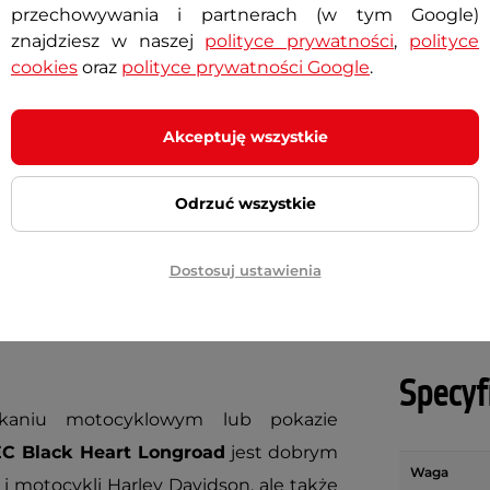
membraną wodoodporną
przechowywania i partnerach (w tym Google)
znajdziesz w naszej
polityce prywatności
,
polityce
cookies
oraz
polityce prywatności Google
.
0 zł
549 zł
Akceptuję wszystkie
ny
Dostępny
Odrzuć wszystkie
+ Dodaj do koszyka
+ Dodaj do koszyka
Dostosuj ustawienia
Specyf
tkaniu motocyklowym lub pokazie
C Black Heart Longroad
jest dobrym
Waga
i motocykli Harley Davidson, ale także