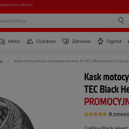
osażenie siłowni
Moto
Outdoor
Zdrowie
Ogród
er
Kask motocyklowy choppera otwarty W-TEC Black Heart Longroa
Kask motocy
TEC Black H
PROMOCYJ
8 nowyc
Grafika Black Heart