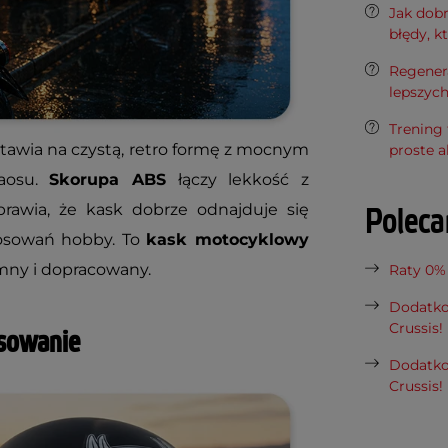
Jak dob
błędy, k
Regenera
lepszyc
Trening 
tawia na czystą, retro formę z mocnym
proste a
haosu.
Skorupa ABS
łączy lekkość z
rawia, że kask dobrze odnajduje się
Polec
tosowań hobby. To
kask motocyklowy
iemny i dopracowany.
Raty 0%
Dodatko
Crussis!
asowanie
Dodatko
Crussis!