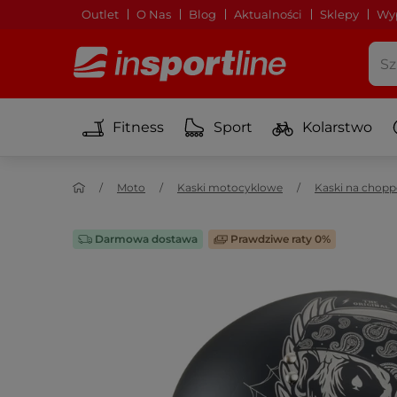
Outlet
O Nas
Blog
Aktualności
Sklepy
Wyp
Fitness
Sport
Kolarstwo
Moto
Kaski motocyklowe
Kaski na chopp
Darmowa dostawa
Prawdziwe raty 0%