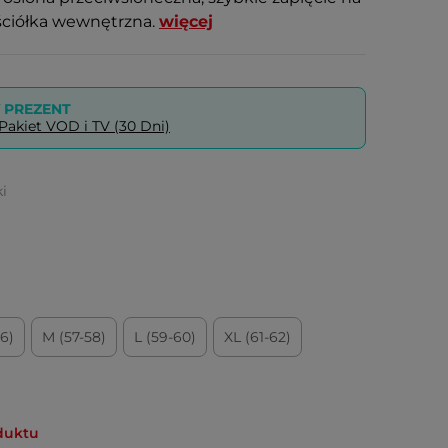
ściółka wewnętrzna.
więcej
PREZENT
akiet VOD i TV (30 Dni)
i
56)
M (57-58)
L (59-60)
XL (61-62)
duktu