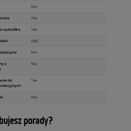
Nie
eczna
Tak
 wyściółka
Tak
włoki
ABS
tylacyjne
Nie
ny z
Nie
m
anie do
Tak
orekcyjnych
ja
Nie
bujesz porady?