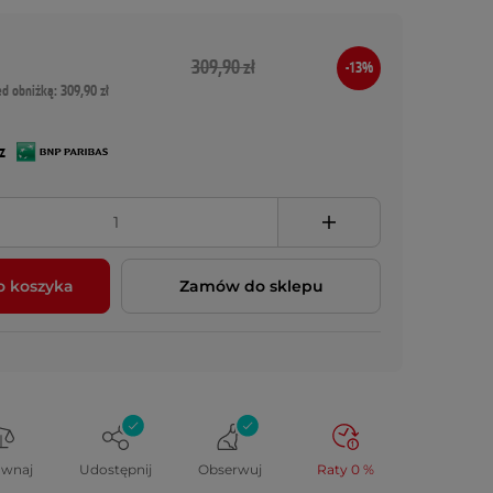
309,90 zł
-13%
ed obniżką: 309,90 zł
z
o koszyka
Zamów do sklepu
ównaj
Udostępnij
Obserwuj
Raty 0 %