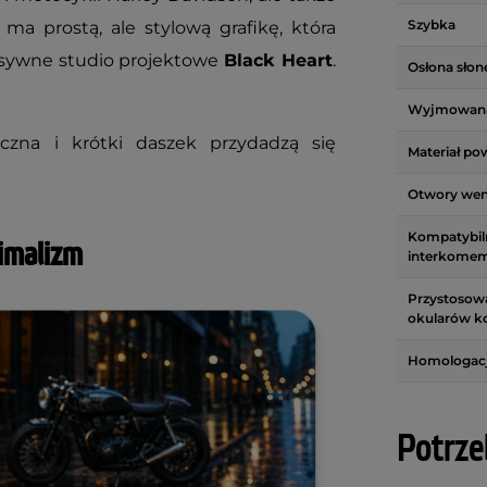
Szybka
ma prostą, ale stylową grafikę, która
esywne studio projektowe
Black Heart
.
Osłona słon
Wyjmowana
czna i krótki daszek przydadzą się
Materiał po
Otwory wen
Kompatybil
imalizm
interkome
Przystosow
okularów k
Homologac
Potrze