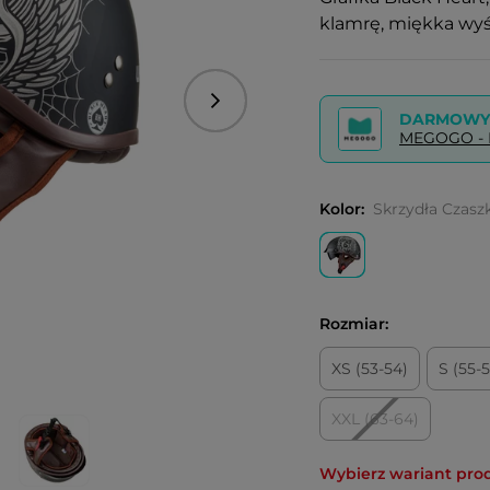
klamrę, miękka wy
Następny
DARMOWY 
MEGOGO - P
Kolor:
Skrzydła Czaszk
Rozmiar:
XS (53-54)
S (55-
XXL (63-64)
Wybierz wariant pro