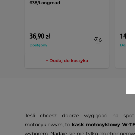
638/Longroad
36,90 zł
149,9
Dostępny
Dostęp
+ Dodaj do koszyka
Jeśli chcesz dobrze wyglądać na spo
motocyklowym, to
kask motocyklowy W-TE
wyborem. Nadaje się nie tylko do chopperów 