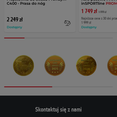
C400 - Prasa do nóg
inSPORTline
PROM
1 749 zł
1 999 zł
2 249 zł
Najniższa cena z 30 dni prz
1 999 zł
Dostępny
Dostępny
Skontaktuj się z nami