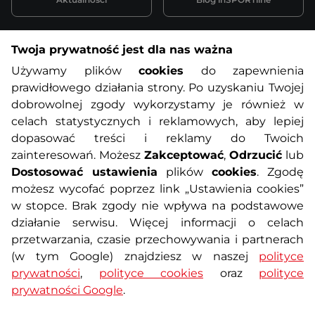
Twoja prywatność jest dla nas ważna
Informacje o zakupach
Używamy plików
cookies
do zapewnienia
prawidłowego działania strony. Po uzyskaniu Twojej
O nas
Regulamin sklepu
dobrowolnej zgody wykorzystamy je również w
celach statystycznych i reklamowych, aby lepiej
dopasować treści i reklamy do Twoich
Polityka prywatności
Koszty przesyłek
zainteresowań. Możesz
Zakceptować
,
Odrzucić
lub
Dostosować ustawienia
plików
cookies
. Zgodę
Metody płatności
Program lojalnościowy
możesz wycofać poprzez link „Ustawienia cookies”
w stopce. Brak zgody nie wpływa na podstawowe
działanie serwisu. Więcej informacji o celach
Usługi dodatkowe
Reklamacje i serwis
przetwarzania, czasie przechowywania i partnerach
(w tym Google) znajdziesz w naszej
polityce
Formularz kontaktowy
Wyposażenie siłowni
prywatności
,
polityce cookies
oraz
polityce
prywatności Google
.
Zamówienia publiczne
Odstąpienie od umowy