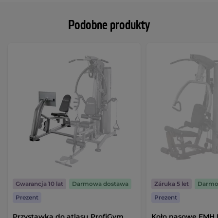
Podobne produkty
Gwarancja 10 lat
Darmowa dostawa
Záruka 5 let
Darmo
Prezent
Prezent
Przystawka do atlasu ProfiGym
Koło pasowe FMH M