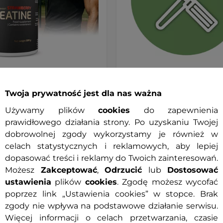
yna PREMIUM inSPORTline
Profesjonalny montaż prod
YDRAT 500g
1
Twoja prywatność jest dla nas ważna
Używamy plików
cookies
do zapewnienia
prawidłowego działania strony. Po uzyskaniu Twojej
 zł
249 zł
dobrowolnej zgody wykorzystamy je również w
celach statystycznych i reklamowych, aby lepiej
ny
Dostępny
dopasować treści i reklamy do Twoich zainteresowań.
Możesz
Zakceptować
,
Odrzucić
lub
Dostosować
+ Dodaj do koszyka
+ Dodaj do koszyka
ustawienia
plików
cookies
. Zgodę możesz wycofać
poprzez link „Ustawienia cookies” w stopce. Brak
zgody nie wpływa na podstawowe działanie serwisu.
Więcej informacji o celach przetwarzania, czasie