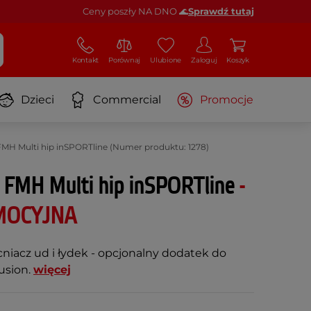
Ceny poszły NA DNO 🌊
Sprawdź tutaj
Kontakt
Porównaj
Ulubione
Zaloguj
Koszyk
Dzieci
Commercial
Promocje
MH Multi hip inSPORTline (Numer produktu: 1278)
 FMH Multi hip inSPORTline
-
MOCYJNA
iacz ud i łydek - opcjonalny dodatek do
usion.
więcej