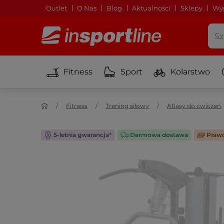
Outlet
O Nas
Blog
Aktualności
Sklepy
Wyp
Fitness
Sport
Kolarstwo
Fitness
Trening siłowy
Atlasy do ćwiczeń
5-letnia gwarancja*
Darmowa dostawa
Prawd