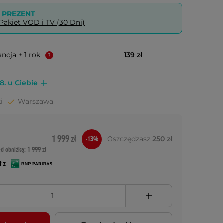
PREZENT
akiet VOD i TV (30 Dni)
ncja + 1 rok
139 zł
8. u Ciebie
i
Warszawa
1 999 zł
Oszczędzasz
250 zł
-13%
ed obniżką: 1 999 zł
ł z