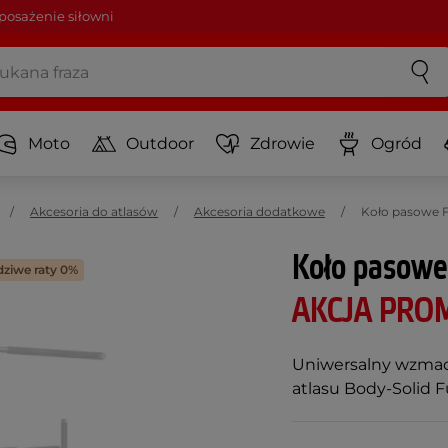
osażenie siłowni
Moto
Outdoor
Zdrowie
Ogród
Akcesoria do atlasów
Akcesoria dodatkowe
Koło pasowe F
Koło pasowe
ziwe raty 0%
AKCJA PRO
Uniwersalny wzmacn
atlasu Body-Solid F