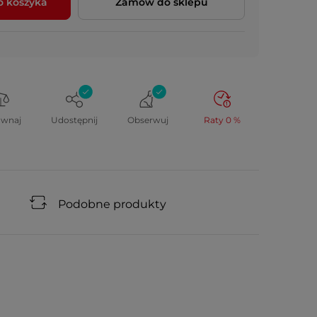
o koszyka
Zamów do sklepu
ównaj
Udostępnij
Obserwuj
Raty 0 %
Podobne produkty