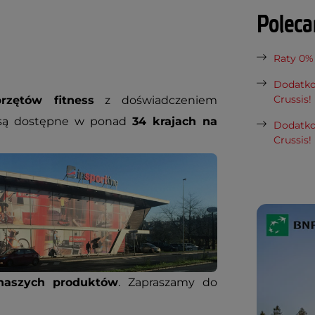
Polec
Raty 0%
Dodatko
Crussis!
rzętów fitness
z doświadczeniem
 są dostępne w ponad
34 krajach na
Dodatko
Crussis!
naszych produktów
. Zapraszamy do