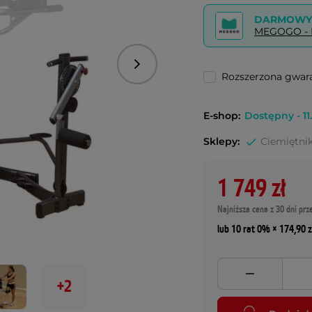
DARMOWY 
MEGOGO - P
Następny
Rozszerzona gwara
E-shop:
Dostępny - 11.
Sklepy:
Ciemiętnik
1 749 zł
Najniższa cena z 30 dni prz
lub 10 rat 0% × 174,90 z
+2