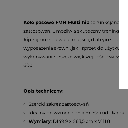
Koło pasowe FMH Multi hip
to funkcjonalne 
zastosowań. Umożliwia skuteczny trening dolny
hip
zajmuje niewiele miejsca, dlatego sprawd
wyposażenia siłowni, jak i sprzęt do użytku
wykonywanie jeszcze większej ilości ćwiczeń 
600.
Opis techniczny:
Szeroki zakres zastosowań
Idealny do wzmocnienia mięśni ud i łydek
Wymiary
: D149,9 x S63,5 cm x V111,8