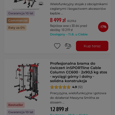
Wielofunkcyjny stojak z obciążnikami
ceglanymi i bogactwem akcesoriów
będzie …
Gwarancja 10 lat
8 499 zł
Commercial
10 219 zł
Najniższa cena z 30 dni przed
-17%
Raty za 0%
obniżką: 10 219 zł
Dostępny – 11.8. u Ciebie
Kup teraz
Profesjonalna brama do
ćwiczeń inSPORTline Cable
Column CC600 ∙ 2x90,5 kg stos
∙ wyciągi górny i dolny ∙
solidna konstrukcja
4.9
(12)
Precyzyjna, wielofunkcyjna i gotowa
do działania! Maszyna Smitha ze
stosem …
Bestseller
12 899 zł
Gwarancja 10 lat