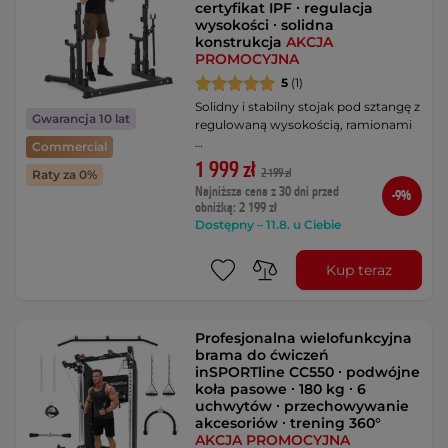
certyfikat IPF ∙ regulacja
wysokości ∙ solidna
konstrukcja
AKCJA
PROMOCYJNA
5
(1)
Solidny i stabilny stojak pod sztangę z
Gwarancja 10 lat
regulowaną wysokością, ramionami
…
Commercial
1 999 zł
2 199 zł
Raty za 0%
Najniższa cena z 30 dni przed
-9%
obniżką: 2 199 zł
Dostępny – 11.8. u Ciebie
Kup teraz
Profesjonalna wielofunkcyjna
brama do ćwiczeń
inSPORTline CC550 ∙ podwójne
koła pasowe ∙ 180 kg ∙ 6
uchwytów ∙ przechowywanie
akcesoriów ∙ trening 360°
AKCJA PROMOCYJNA