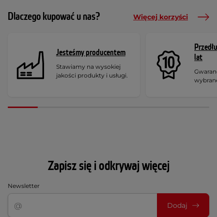
Dlaczego kupować u nas?
Więcej korzyści
Przedł
Jesteśmy producentem
lat
Stawiamy na wysokiej
Gwaranc
jakości produkty i usługi.
wybran
Zapisz się i odkrywaj więcej
Newsletter
Dodaj