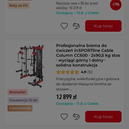
Najniższa cena z 30 dni przed
-17%
Raty za 0%
obniżką: 10 219 zł
Dostępny – 12.8. u Ciebie
Kup teraz
Profesjonalna brama do
ćwiczeń inSPORTline Cable
Column CC600 ∙ 2x90,5 kg stos
∙ wyciągi górny i dolny ∙
solidna konstrukcja
4.9
(12)
Precyzyjna, wielofunkcyjna i gotowa
do działania! Maszyna Smitha ze
stosem …
Bestseller
12 899 zł
Gwarancja 10 lat
Dostępny – 11.8. u Ciebie
Commercial
Kup teraz