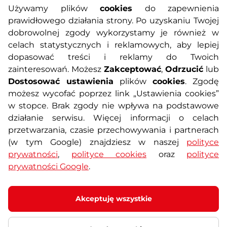
Informacje o zakupach
Używamy plików
cookies
do zapewnienia
prawidłowego działania strony. Po uzyskaniu Twojej
O nas
Regulamin sklepu
dobrowolnej zgody wykorzystamy je również w
celach statystycznych i reklamowych, aby lepiej
dopasować treści i reklamy do Twoich
Polityka prywatności
Koszty przesyłek
zainteresowań. Możesz
Zakceptować
,
Odrzucić
lub
Dostosować ustawienia
plików
cookies
. Zgodę
Metody płatności
Program lojalnościowy
możesz wycofać poprzez link „Ustawienia cookies”
w stopce. Brak zgody nie wpływa na podstawowe
działanie serwisu. Więcej informacji o celach
Usługi dodatkowe
Reklamacje i serwis
przetwarzania, czasie przechowywania i partnerach
(w tym Google) znajdziesz w naszej
polityce
Formularz kontaktowy
Wyposażenie siłowni
prywatności
,
polityce cookies
oraz
polityce
prywatności Google
.
Zamówienia publiczne
Odstąpienie od umowy
Akceptuję wszystkie