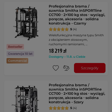
Profesjonalna brama /
suwnica Smitha inSPORTline
CC700 ∙ 2×100 kg stos ∙ wyciągi,
poręcze, akcesoria ∙ solidna
konstrukcja - Czarny
5
(4)
Wielofunkcyjna maszyna typu Smith
z obciążeniem stosowym,
ruchomymi ramionami, …
Bestseller
18 219 zł
Gwarancja 10 lat
Dostępny – 11.8. u Ciebie
Commercial
Szczegóły
Profesjonalna brama /
suwnica Smitha inSPORTline
CC700 ∙ 2×100 kg stos ∙ wyciągi,
poręcze, akcesoria ∙ solidna
konstrukcja - Szary
5
(4)