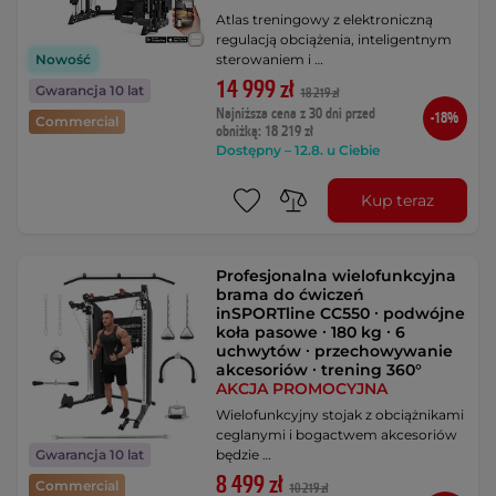
Atlas treningowy z elektroniczną
regulacją obciążenia, inteligentnym
sterowaniem i …
Nowość
14 999 zł
Gwarancja 10 lat
18 219 zł
Najniższa cena z 30 dni przed
-18%
Commercial
obniżką: 18 219 zł
Dostępny – 12.8. u Ciebie
Kup teraz
Profesjonalna wielofunkcyjna
brama do ćwiczeń
inSPORTline CC550 ∙ podwójne
koła pasowe ∙ 180 kg ∙ 6
uchwytów ∙ przechowywanie
akcesoriów ∙ trening 360°
AKCJA PROMOCYJNA
Wielofunkcyjny stojak z obciążnikami
ceglanymi i bogactwem akcesoriów
będzie …
Gwarancja 10 lat
8 499 zł
Commercial
10 219 zł