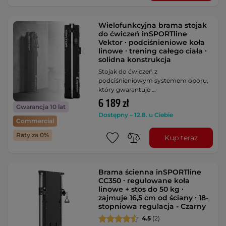
Wielofunkcyjna brama stojak
do ćwiczeń inSPORTline
Vektor ∙ podciśnieniowe koła
linowe ∙ trening całego ciała ∙
solidna konstrukcja
Stojak do ćwiczeń z
podciśnieniowym systemem oporu,
który gwarantuje …
6 189 zł
Gwarancja 10 lat
Dostępny – 12.8. u Ciebie
Commercial
Raty za 0%
Kup teraz
Brama ścienna inSPORTline
CC350 ∙ regulowane koła
linowe + stos do 50 kg ∙
zajmuje 16,5 cm od ściany ∙ 18-
stopniowa regulacja - Czarny
4.5
(2)