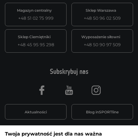
Magazyn centralny
Sklep Warszawa
+48 51 02 75 999
+48 50 96 02 509
Sklep Ciemiętniki
Wyposażenie siłowni
+48 45 95 95 298
+48 50 90 97 509
Subskrybuj nas
Facebook
Youtube
Instagram
Aktualności
Blog inSPORTline
Twoja prywatność jest dla nas ważna