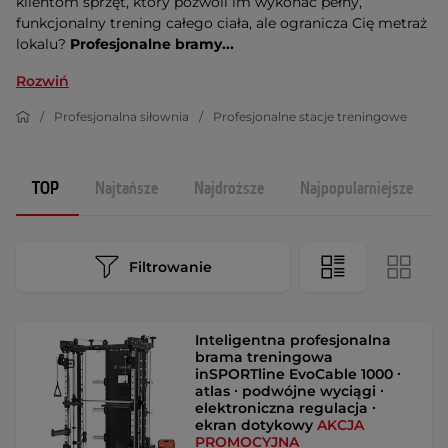
klientom sprzęt, który pozwoli im wykonać pełny,
funkcjonalny trening całego ciała, ale ogranicza Cię metraż
lokalu?
Profesjonalne bramy...
Rozwiń
Profesjonalna siłownia
Profesjonalne stacje treningowe
TOP
Najtańsze
Najdroższe
Najpopularniejsze
Filtrowanie
Inteligentna profesjonalna
brama treningowa
inSPORTline EvoCable 1000 ∙
atlas ∙ podwójne wyciągi ∙
elektroniczna regulacja ∙
ekran dotykowy
AKCJA
PROMOCYJNA