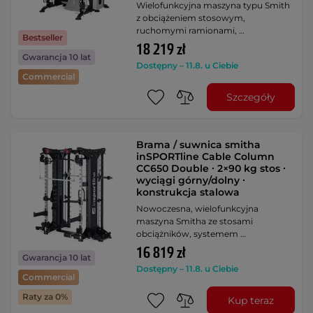
Wielofunkcyjna maszyna typu Smith
z obciążeniem stosowym,
ruchomymi ramionami, …
Bestseller
18 219 zł
Gwarancja 10 lat
Dostępny – 11.8. u Ciebie
Commercial
Szczegóły
Brama / suwnica smitha
inSPORTline Cable Column
CC650 Double ∙ 2×90 kg stos ∙
wyciągi górny/dolny ∙
konstrukcja stalowa
Nowoczesna, wielofunkcyjna
maszyna Smitha ze stosami
obciążników, systemem …
16 819 zł
Gwarancja 10 lat
Dostępny – 11.8. u Ciebie
Commercial
Raty za 0%
Kup teraz