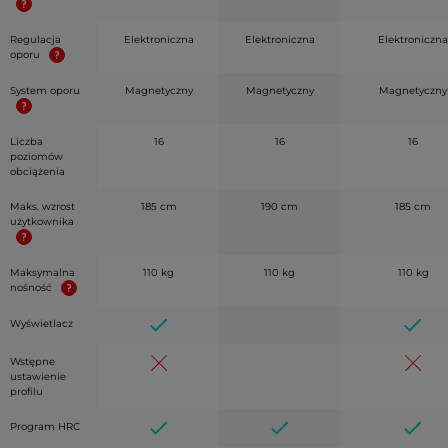
Regulacja
Elektroniczna
Elektroniczna
Elektroniczna
oporu
System oporu
Magnetyczny
Magnetyczny
Magnetyczny
Liczba
16
16
16
poziomów
obciążenia
Maks. wzrost
185 cm
190 cm
185 cm
użytkownika
Maksymalna
110 kg
110 kg
110 kg
nośność
Wyświetlacz
Wstępne
ustawienie
profilu
Program HRC