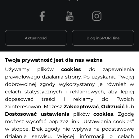
Facebook
Youtube
Instagram
Aktualności
Blog inSPORTline
Twoja prywatność jest dla nas ważna
Informacje o zakupach
Używamy plików
cookies
do zapewnienia
prawidłowego działania strony. Po uzyskaniu Twojej
O nas
Regulamin sklepu
dobrowolnej zgody wykorzystamy je również w
celach statystycznych i reklamowych, aby lepiej
dopasować treści i reklamy do Twoich
Polityka prywatności
Koszty przesyłek
zainteresowań. Możesz
Zakceptować
,
Odrzucić
lub
Dostosować ustawienia
plików
cookies
. Zgodę
Metody płatności
Program lojalnościowy
możesz wycofać poprzez link „Ustawienia cookies”
w stopce. Brak zgody nie wpływa na podstawowe
działanie serwisu. Więcej informacji o celach