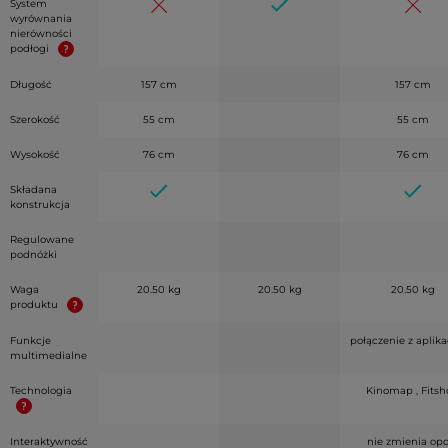
System
wyrównania
nierówności
podłogi
Długość
157 cm
157 cm
Szerokość
55 cm
55 cm
Wysokość
76 cm
76 cm
Składana
konstrukcja
Regulowane
podnóżki
Waga
20.50 kg
20.50 kg
20.50 kg
produktu
Funkcje
połączenie z aplik
multimedialne
Technologia
Kinomap , Fits
Interaktywność
nie zmienia op