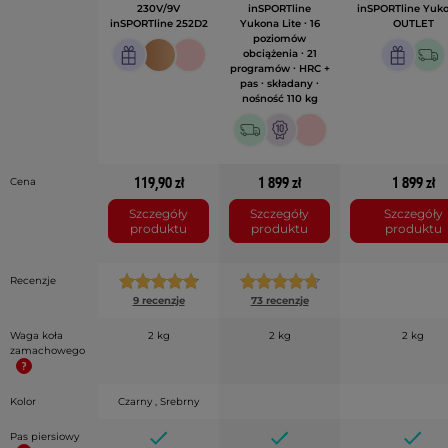
230V/9V
inSPORTline
inSPORTline Yuko
inSPORTline 252D2
Yukona Lite ∙ 16
OUTLET
poziomów
obciążenia ∙ 21
programów ∙ HRC +
pas ∙ składany ∙
nośność 110 kg
119,90 zł
1 899 zł
1 899 zł
Cena
Szczegóły
Szczegóły
Szczegóły
produktu
produktu
produktu
Recenzje
9 recenzje
73 recenzje
Waga koła
2 kg
2 kg
2 kg
zamachowego
Kolor
Czarny , Srebrny
Pas piersiowy