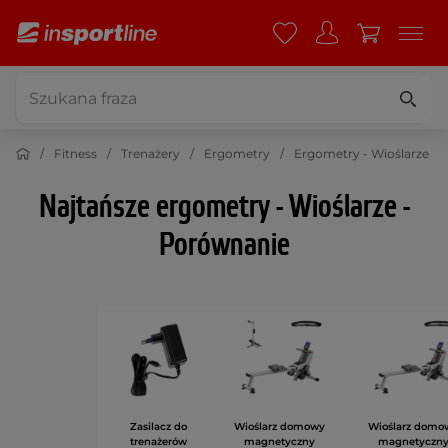
Fitness
Trenażery
Ergometry
Ergometry - Wioślarze
Najtańsze ergometry - Wioślarze -
Porównanie
Zasilacz do
Wioślarz domowy
Wioślarz domo
trenażerów
magnetyczny
magnetyczn