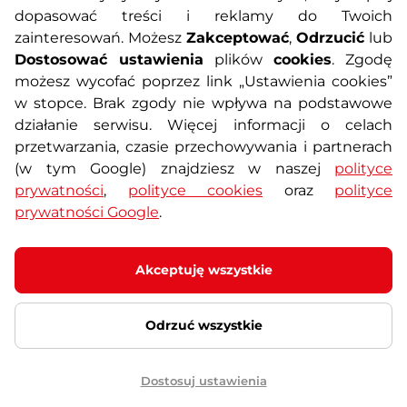
dopasować treści i reklamy do Twoich
Polityka prywatności
Koszty przesyłek
zainteresowań. Możesz
Zakceptować
,
Odrzucić
lub
Dostosować ustawienia
plików
cookies
. Zgodę
Metody płatności
Program lojalnościowy
możesz wycofać poprzez link „Ustawienia cookies”
w stopce. Brak zgody nie wpływa na podstawowe
działanie serwisu. Więcej informacji o celach
Usługi dodatkowe
Reklamacje i serwis
przetwarzania, czasie przechowywania i partnerach
(w tym Google) znajdziesz w naszej
polityce
Formularz kontaktowy
Wyposażenie siłowni
prywatności
,
polityce cookies
oraz
polityce
prywatności Google
.
Zamówienia publiczne
Odstąpienie od umowy
Akceptuję wszystkie
Odrzuć wszystkie
© 2026 SEVEN SPORT s.r.o Wszelkie prawa zastrzeżone
Ustawienia plików cookies
Dostosuj ustawienia