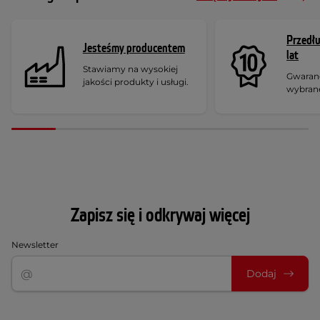
Przedł
Jesteśmy producentem
lat
Stawiamy na wysokiej
Gwaranc
jakości produkty i usługi.
wybran
Zapisz się i odkrywaj więcej
Newsletter
Dodaj