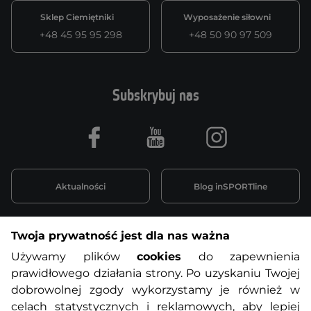
Sklep Ciemiętniki
Wyposażenie siłowni
+48 45 95 95 298
+48 50 90 97 509
Subskrybuj nas
Facebook
Youtube
Instagram
Aktualności
Blog inSPORTline
Twoja prywatność jest dla nas ważna
Informacje o zakupach
Używamy plików
cookies
do zapewnienia
prawidłowego działania strony. Po uzyskaniu Twojej
O nas
Regulamin sklepu
dobrowolnej zgody wykorzystamy je również w
celach statystycznych i reklamowych, aby lepiej