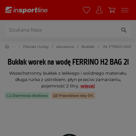
Outdoor
Plecaki i torby
Akcesoria
Bukłaki
IN: F79001-2021
Bukłak worek na wodę FERRINO H2 BAG 2l
Wszechstronny bukłak z lekkiego i solidnego materiału,
długa rurka z ustnikiem, płyn przeciw zamarzaniu,
pojemność 2 litry.
więcej
Darmowa dostawa
Prawdziwe raty 0%