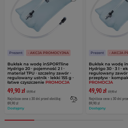
Prezent
- AKCJA PROMOCYJNA
Prezent
- AKCJA 
Bukłak na wodę inSPORTline
Bukłak na wodę i
Hydrigo 20 ∙ pojemność 2 l ∙
Hydrigo 30 ∙ 3 l ∙ 
materiał TPU ∙ szczelny zawór ∙
regulowany zawór 
regulowany ustnik ∙ lekki 155 g ∙
przepływ ∙ kompa
łatwe czyszczenie
PROMOCJA
PROMOCJA
49,90 zł
49,90 zł
69,90 zł
69,90 zł
Najniższa cena z 30 dni przed obniżką:
Najniższa cena z 30 dni prz
69,90 zł
69,90 zł
Dostępny
Dostępny