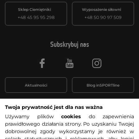
Sklep Ciemiętniki
Wyposażenie siłowni
+48 45 95 95 298
+48 50 90 97 509
Subskrybuj nas
Facebook
Youtube
Instagram
Aktualności
Blog inSPORTline
Twoja prywatność jest dla nas ważna
Informacje o zakupach
Używamy plików
cookies
do zapewnienia
prawidłowego działania strony. Po uzyskaniu Twojej
O nas
Regulamin sklepu
dobrowolnej zgody wykorzystamy je również w
celach statystycznych i reklamowych, aby lepiej