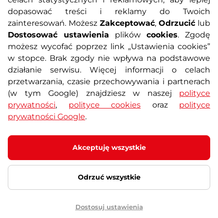
dopasować treści i reklamy do Twoich
Polityka prywatności
Koszty przesyłek
zainteresowań. Możesz
Zakceptować
,
Odrzucić
lub
Dostosować ustawienia
plików
cookies
. Zgodę
Metody płatności
Program lojalnościowy
możesz wycofać poprzez link „Ustawienia cookies”
w stopce. Brak zgody nie wpływa na podstawowe
działanie serwisu. Więcej informacji o celach
Usługi dodatkowe
Reklamacje i serwis
przetwarzania, czasie przechowywania i partnerach
(w tym Google) znajdziesz w naszej
polityce
Formularz kontaktowy
Wyposażenie siłowni
prywatności
,
polityce cookies
oraz
polityce
prywatności Google
.
Zamówienia publiczne
Odstąpienie od umowy
Akceptuję wszystkie
Odrzuć wszystkie
© 2026 SEVEN SPORT s.r.o Wszelkie prawa zastrzeżone
Ustawienia plików cookies
Dostosuj ustawienia