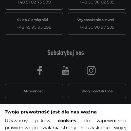
+48 51 02 75 999
+48 50 96 02 509
Sklep Ciemiętniki
Wyposażenie siłowni
+48 45 95 95 298
+48 50 90 97 509
Subskrybuj nas
Facebook
Youtube
Instagram
Aktualności
Blog inSPORTline
Twoja prywatność jest dla nas ważna
Informacje o zakupach
Używamy plików
cookies
do zapewnienia
prawidłowego działania strony. Po uzyskaniu Twojej