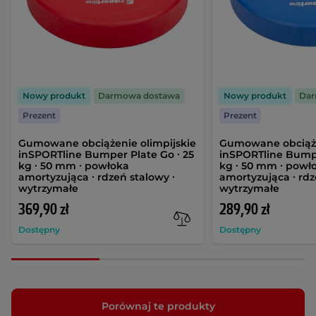
Nowy produkt
Darmowa dostawa
Nowy produkt
Dar
Prezent
Prezent
Gumowane obciążenie olimpijskie
Gumowane obciąże
inSPORTline Bumper Plate Go ∙ 25
inSPORTline Bumpe
kg ∙ 50 mm ∙ powłoka
kg ∙ 50 mm ∙ powł
amortyzująca ∙ rdzeń stalowy ∙
amortyzująca ∙ rdz
wytrzymałe
wytrzymałe
369,90 zł
289,90 zł
Dostępny
Dostępny
Porównaj te produkty