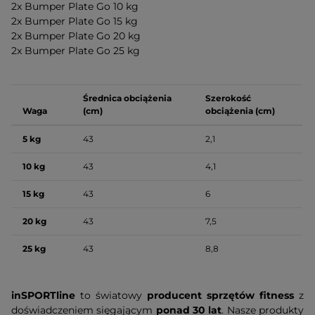
2x Bumper Plate Go 10 kg
2x Bumper Plate Go 15 kg
2x Bumper Plate Go 20 kg
2x Bumper Plate Go 25 kg
Średnica obciążenia
Szerokość
Waga
(cm)
obciążenia (cm)
5 kg
43
2,1
10 kg
43
4,1
15 kg
43
6
20 kg
43
7,5
25 kg
43
8,8
inSPORTline
to światowy
producent sprzętów fitness
z
doświadczeniem sięgającym
ponad 30 lat
. Nasze produkty