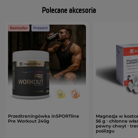
Polecane akcesoria
Bestseller
Prezent
Przedtreningówka inSPORTline
Magnezja w kostc
Pre Workout 240g
56 g ∙ chłonne właś
pewny chwyt ∙ tre
poślizgu