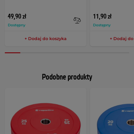
49,90 zł
11,90 zł
Dostępny
Dostępny
+ Dodaj do koszyka
+ Dodaj do
Podobne produkty