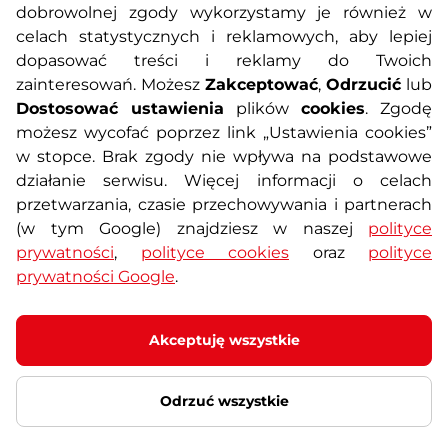
O nas
Regulamin sklepu
dobrowolnej zgody wykorzystamy je również w
celach statystycznych i reklamowych, aby lepiej
dopasować treści i reklamy do Twoich
Polityka prywatności
Koszty przesyłek
zainteresowań. Możesz
Zakceptować
,
Odrzucić
lub
Dostosować ustawienia
plików
cookies
. Zgodę
Metody płatności
Program lojalnościowy
możesz wycofać poprzez link „Ustawienia cookies”
w stopce. Brak zgody nie wpływa na podstawowe
działanie serwisu. Więcej informacji o celach
Usługi dodatkowe
Reklamacje i serwis
przetwarzania, czasie przechowywania i partnerach
(w tym Google) znajdziesz w naszej
polityce
Formularz kontaktowy
Wyposażenie siłowni
prywatności
,
polityce cookies
oraz
polityce
prywatności Google
.
Zamówienia publiczne
Odstąpienie od umowy
Akceptuję wszystkie
Odrzuć wszystkie
© 2026 SEVEN SPORT s.r.o Wszelkie prawa zastrzeżone