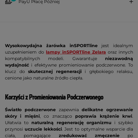
PayU Płacę Później
Wysokowydajna żarówka inSPORTline
jest idealnym
uzupełnieniem do
lampy
inSPORTline Zelara
oraz innych
kompatybilnych modeli. Gwarantuje
niezawodną
wydajność
i efektywne promieniowanie podczerwone. To
klucz do
skutecznej regeneracji
i głębokiego relaksu,
cenione jako naturalne źródło ciepła.
Korzyści z Promieniowania Podczerwonego
Światło podczerwone
zapewnia
delikatne ogrzewanie
skóry i mięśni
, co znacząco
poprawia krążenie krwi
.
Ułatwia to
naturalną regenerację organizmu
i szybko
przynosi
uczucie lekkości
. Jest to optymalne wsparcie dla
ciała, pomagające
zredukować zmęczenie
po