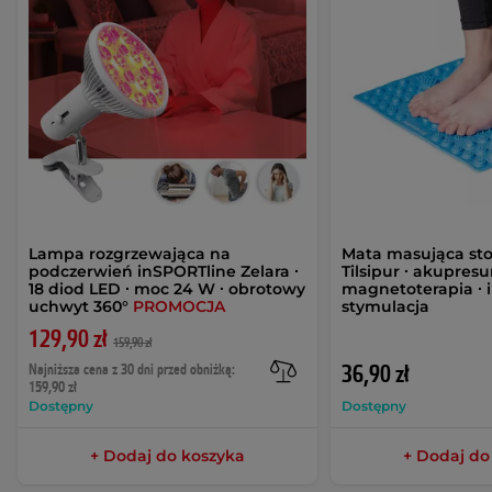
Lampa rozgrzewająca na
Mata masująca st
podczerwień inSPORTline Zelara ∙
Tilsipur ∙ akupresu
18 diod LED ∙ moc 24 W ∙ obrotowy
magnetoterapia ∙
uchwyt 360°
PROMOCJA
stymulacja
129,90 zł
159,90 zł
Najniższa cena z 30 dni przed obniżką:
36,90 zł
159,90 zł
Dostępny
Dostępny
+ Dodaj do koszyka
+ Dodaj do