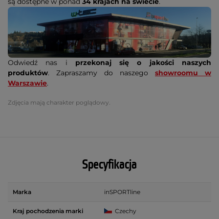
są dostępne w ponad
34 krajach na świecie
.
Odwiedź nas i
przekonaj się o jakości naszych
produktów
. Zapraszamy do naszego
showroomu w
Warszawie
.
Zdjęcia mają charakter poglądowy.
Specyfikacja
Marka
inSPORTline
Kraj pochodzenia marki
Czechy