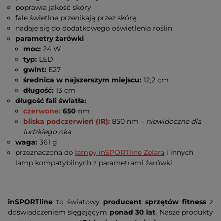
poprawia jakość skóry
fale świetlne przenikają przez skórę
nadaje się do dodatkowego oświetlenia roślin
parametry żarówki
moc:
24 W
typ:
LED
gwint:
E27
średnica w najszerszym miejscu:
12,2 cm
długość:
13 cm
długość fali światła:
czerwone:
650
nm
bliska podczerwień (IR):
850 nm –
niewidoczne dla
ludzkiego oka
waga:
361 g
przeznaczona do
lampy inSPORTline Zelara
i innych
lamp kompatybilnych z parametrami żarówki
inSPORTline
to światowy
producent sprzętów fitness
z
doświadczeniem sięgającym
ponad 30 lat
. Nasze produkty