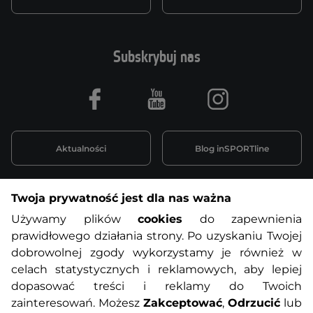
Subskrybuj nas
Facebook
Youtube
Instagram
Aktualności
Blog inSPORTline
Twoja prywatność jest dla nas ważna
Informacje o zakupach
Używamy plików
cookies
do zapewnienia
prawidłowego działania strony. Po uzyskaniu Twojej
O nas
Regulamin sklepu
dobrowolnej zgody wykorzystamy je również w
celach statystycznych i reklamowych, aby lepiej
dopasować treści i reklamy do Twoich
Polityka prywatności
Koszty przesyłek
zainteresowań. Możesz
Zakceptować
,
Odrzucić
lub