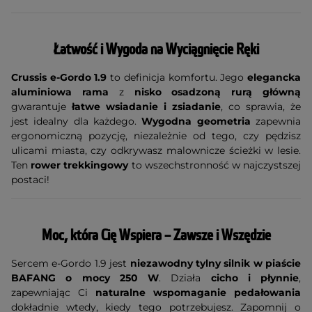
Łatwość i Wygoda na Wyciągnięcie Ręki
Crussis e-Gordo 1.9
to definicja komfortu. Jego
elegancka
aluminiowa rama
z
nisko osadzoną rurą główną
gwarantuje
łatwe wsiadanie i zsiadanie
, co sprawia, że
jest idealny dla każdego.
Wygodna geometria
zapewnia
ergonomiczną pozycję, niezależnie od tego, czy pędzisz
ulicami miasta, czy odkrywasz malownicze ścieżki w lesie.
Ten
rower trekkingowy
to wszechstronność w najczystszej
postaci!
Moc, która Cię Wspiera – Zawsze i Wszędzie
Sercem e-Gordo 1.9 jest
niezawodny tylny silnik w piaście
BAFANG o mocy 250 W
. Działa
cicho i płynnie
,
zapewniając Ci
naturalne wspomaganie pedałowania
dokładnie wtedy, kiedy tego potrzebujesz. Zapomnij o