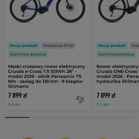
Nowy produkt
Gwarancja 10 lat
Nowy produkt
Gwa
Darmowa dostawa
Darmowa dostawa
Męski crossowy rower elektryczny
Rower elektryczny
Crussis e-Cross 7.11 513Wh 28" -
Crussis ONE-Cross 7
model 2026 ∙ silnik Panasonic 75
model 2026 ∙ Pana
Nm ∙ zasięg do 130 km ∙ 9 biegów
hydraulika Shiman
Shimano
7 899 zł
7 899 zł
3-5 dni
3-5 dni