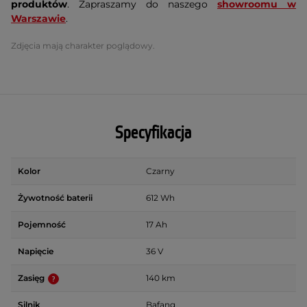
produktów
. Zapraszamy do naszego
showroomu w
Warszawie
.
Zdjęcia mają charakter poglądowy.
Specyfikacja
Kolor
Czarny
Żywotność baterii
612 Wh
Pojemność
17 Ah
Napięcie
36 V
Zasięg
140 km
Silnik
Bafang