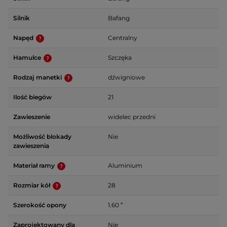
Silnik
Bafang
Napęd
Centralny
Hamulce
Szczęka
Rodzaj manetki
dźwigniowe
Ilość biegów
21
Zawieszenie
widelec przedni
Możliwość blokady
Nie
zawieszenia
Materiał ramy
Aluminium
Rozmiar kół
28
Szerokość opony
1.60 ʺ
Zaprojektowany dla
Nie