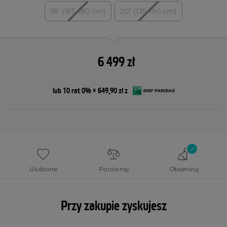
18" (165-180 cm)
20" (175-190 cm)
6 499 zł
lub 10 rat 0% × 649,90 zł z
Ulubione
Porównaj
Obserwuj
Przy zakupie zyskujesz