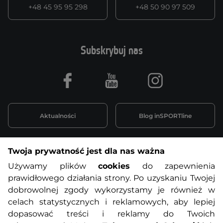
+48 45 95 95 298
+48 50 90 97 509
Subskrybuj nas
Facebook
Youtube
Instagram
Aktualności
Blog inSPORTline
Twoja prywatność jest dla nas ważna
Informacje o zakupach
Używamy plików
cookies
do zapewnienia
prawidłowego działania strony. Po uzyskaniu Twojej
O nas
Regulamin sklepu
dobrowolnej zgody wykorzystamy je również w
celach statystycznych i reklamowych, aby lepiej
dopasować treści i reklamy do Twoich
Polityka prywatności
Koszty przesyłek