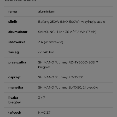
rama
aluminium
silnik
Bafang 250W (MAX 500W), w tylnej piaście
akumulator
SAMSUNG Li-Ion 36 V / 612 Wh (17 Ah)
ładowarka
2 A (w zestawie)
zasięg
do 140 km
przerzutka
SHIMANO Tourney RD-TY500D-SGS, 7
biegów
osprzęt
SHIMANO Tourney FD-TY510
manetka
SHIMANO Tourney SL-TX50, 21 biegów
liczba
3 x 7
biegów
łańcuch
KMC Z7