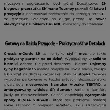
męczącym podjeżdżaniu pod górę! Dodatkowo,
21-
biegowa przerzutka Shimano Tourney
pozwoli Ci
łatwo i
precyzyjnie
dostosować przełożenie do każdego terenu –
od stromych wzniesień po długie proste. To
rower
elektryczny z silnikiem BAFANG
stworzony do działania!
Gotowy na Każdą Przygodę – Praktyczność w Detalach
Crussis e-Gordo 1.9
to nie tylko
styl i moc
, ale także
praktyczny partner na co dzień
. Wyposażony w
solidne
błotniki
, ochroni Cię przed deszczem i błotem.
Pojemny
tylny bagażnik
to idealne miejsce na Twoje sakwy, zakupy
lub sprzęt na dłuższą wycieczkę. Stabilna
stopka
zapewni
wygodne parkowanie w każdej sytuacji. Bezpieczeństwo
gwarantują
niezawodne hamulce V-brake TEKTRO
, a
amortyzowany widelec SR Suntour
zadba o komfort
jazdy po nierównościach. Całości dopełniają
wytrzymałe
opony KENDA 700x40C
, które bez problemu poradzą
sobie zarówno z miejskim asfaltem, jak i szutrowymi