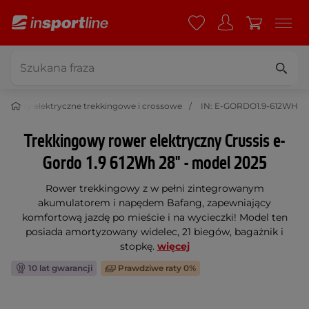
 rowery elektryczne trekkingowe i crossowe
IN: E-GORDO1.9-612WH
Trekkingowy rower elektryczny Crussis e-
Gordo 1.9 612Wh 28" - model 2025
Rower trekkingowy z w pełni zintegrowanym
akumulatorem i napędem Bafang, zapewniający
komfortową jazdę po mieście i na wycieczki! Model ten
posiada amortyzowany widelec, 21 biegów, bagażnik i
stopkę.
więcej
10 lat gwarancji
Prawdziwe raty 0%