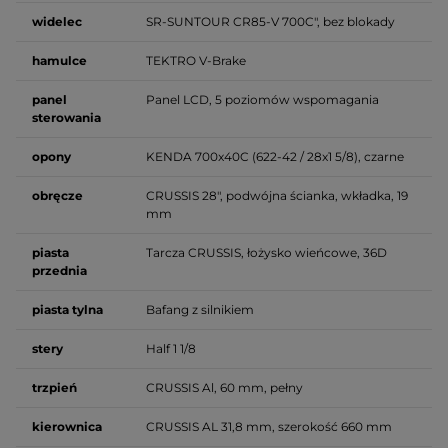
widelec
SR-SUNTOUR CR85-V 700C", bez blokady
hamulce
TEKTRO V-Brake
panel
Panel LCD, 5 poziomów wspomagania
sterowania
opony
KENDA 700x40C (622-42 / 28x1 5/8), czarne
obręcze
CRUSSIS 28", podwójna ścianka, wkładka, 19
mm
piasta
Tarcza CRUSSIS, łożysko wieńcowe, 36D
przednia
piasta tylna
Bafang z silnikiem
stery
Half 1 1/8
trzpień
CRUSSIS Al, 60 mm, pełny
kierownica
CRUSSIS AL 31,8 mm, szerokość 660 mm