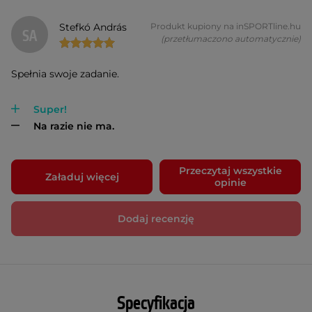
Stefkó András
Produkt kupiony na inSPORTline.hu
SA
(przetłumaczono automatycznie)
Spełnia swoje zadanie.
Super!
Na razie nie ma.
Przeczytaj wszystkie
Załaduj więcej
opinie
Dodaj recenzję
Specyfikacja