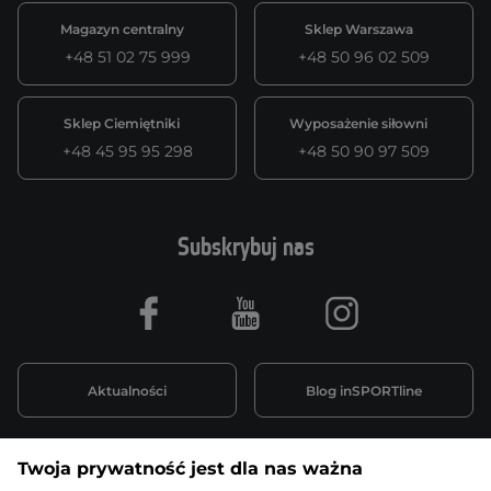
Magazyn centralny
Sklep Warszawa
+48 51 02 75 999
+48 50 96 02 509
Sklep Ciemiętniki
Wyposażenie siłowni
+48 45 95 95 298
+48 50 90 97 509
Subskrybuj nas
Facebook
Youtube
Instagram
Aktualności
Blog inSPORTline
Twoja prywatność jest dla nas ważna
Informacje o zakupach