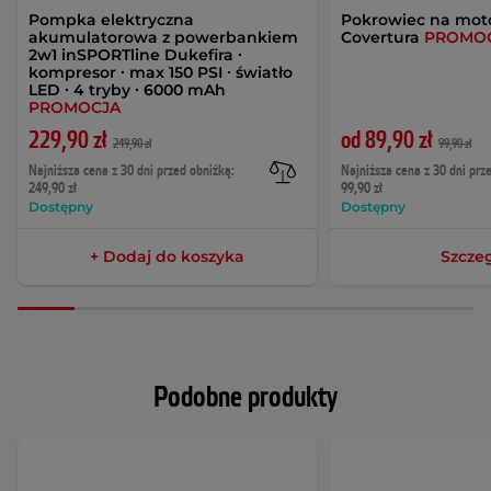
Pompka elektryczna
Pokrowiec na mot
akumulatorowa z powerbankiem
Covertura
PROMO
2w1 inSPORTline Dukefira ∙
kompresor ∙ max 150 PSI ∙ światło
LED ∙ 4 tryby ∙ 6000 mAh
PROMOCJA
229,90 zł
od 89,90 zł
249,90 zł
99,90 zł
Najniższa cena z 30 dni przed obniżką:
Najniższa cena z 30 dni prz
249,90 zł
99,90 zł
Dostępny
Dostępny
+ Dodaj do koszyka
Szcze
Podobne produkty