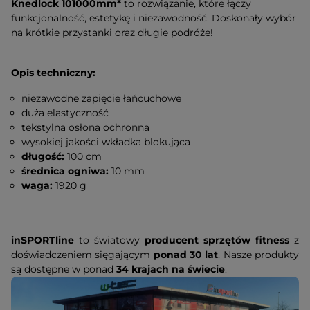
Knedlock 101000mm*
to rozwiązanie, które łączy
funkcjonalność, estetykę i niezawodność. Doskonały wybór
na krótkie przystanki oraz długie podróże!
Opis techniczny:
niezawodne zapięcie łańcuchowe
duża elastyczność
tekstylna osłona ochronna
wysokiej jakości wkładka blokująca
długość:
100 cm
średnica ogniwa:
10 mm
waga:
1920 g
inSPORTline
to światowy
producent sprzętów fitness
z
doświadczeniem sięgającym
ponad 30 lat
. Nasze produkty
są dostępne w ponad
34 krajach na świecie
.