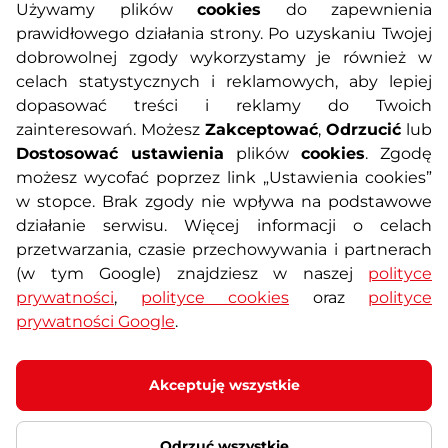
Używamy plików
cookies
do zapewnienia
prawidłowego działania strony. Po uzyskaniu Twojej
O nas
Regulamin sklepu
dobrowolnej zgody wykorzystamy je również w
celach statystycznych i reklamowych, aby lepiej
dopasować treści i reklamy do Twoich
Polityka prywatności
Koszty przesyłek
zainteresowań. Możesz
Zakceptować
,
Odrzucić
lub
Dostosować ustawienia
plików
cookies
. Zgodę
Metody płatności
Program lojalnościowy
możesz wycofać poprzez link „Ustawienia cookies”
w stopce. Brak zgody nie wpływa na podstawowe
działanie serwisu. Więcej informacji o celach
Usługi dodatkowe
Reklamacje i serwis
przetwarzania, czasie przechowywania i partnerach
(w tym Google) znajdziesz w naszej
polityce
Formularz kontaktowy
Wyposażenie siłowni
prywatności
,
polityce cookies
oraz
polityce
prywatności Google
.
Zamówienia publiczne
Odstąpienie od umowy
Akceptuję wszystkie
Odrzuć wszystkie