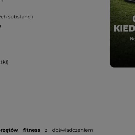
ych substancji
h
tki)
rzętów fitness
z doświadczeniem