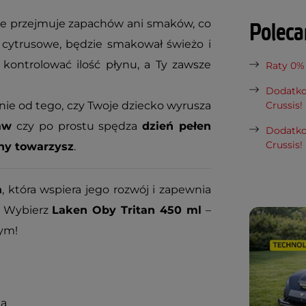
e przejmuje zapachów ani smaków, co
Polec
 cytrusowe, będzie smakował świeżo i
a kontrolować ilość płynu, a Ty zawsze
Raty 0%
Dodatko
nie od tego, czy Twoje dziecko wyrusza
Crussis!
aw
czy po prostu spędza
dzień pełen
Dodatko
Crussis!
ny towarzysz
.
a
, która wspiera jego rozwój i zapewnia
. Wybierz
Laken Oby Tritan 450 ml
–
ym!
ką