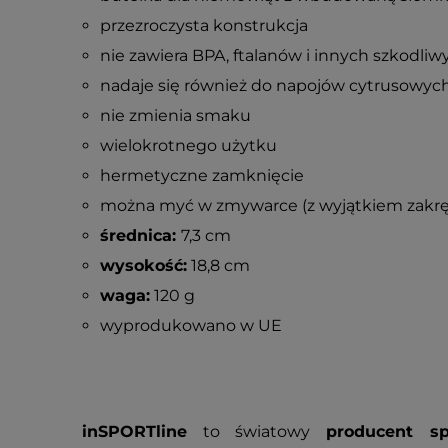
przezroczysta konstrukcja
nie zawiera BPA, ftalanów i innych szkodliw
nadaje się również do napojów cytrusowyc
nie zmienia smaku
wielokrotnego użytku
hermetyczne zamknięcie
można myć w zmywarce (z wyjątkiem zakrę
średnica:
7,3 cm
wysokość:
18,8 cm
waga:
120 g
wyprodukowano w UE
inSPORTline
to światowy
producent sp