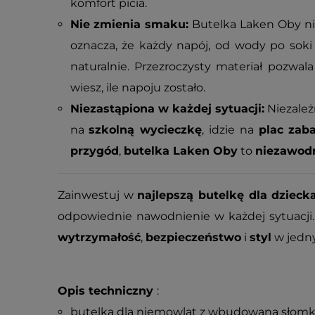
komfort picia.
Nie zmienia smaku:
Butelka Laken Oby ni
oznacza, że każdy napój, od wody po soki
naturalnie. Przezroczysty materiał pozwal
wiesz, ile napoju zostało.
Niezastąpiona w każdej sytuacji:
Niezależ
na
szkolną wycieczkę
, idzie na
plac zab
przygód
,
butelka Laken Oby
to
niezawod
Zainwestuj w
najlepszą butelkę dla dzieck
odpowiednie nawodnienie w każdej sytuacji
wytrzymałość
,
bezpieczeństwo
i
styl
w jedn
Opis techniczny
:
butelka dla niemowląt z wbudowaną słom