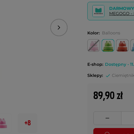
DARMOWY 
MEGOGO - P
Następny
Kolor:
Balloons
E-shop:
Dostępny - 11.
Sklepy:
Ciemiętnik
89,90 zł
+8