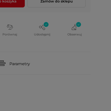
o koszyka
Zamów do sklepu
Porównaj
Udostępnij
Obserwuj
Parametry