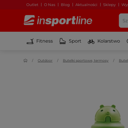
Outlet
O Nas
Blog
Aktualności
Sklepy
Wyp
Fitness
Sport
Kolarstwo
Outdoor
Butelki sportowe, termosy
Butel