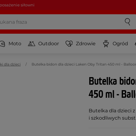
osażenie siłowni
Moto
Outdoor
Zdrowie
Ogród
ki dla dzieci
Butelka bidon dla dzieci Laken Oby Tritan 450 ml - Ball
Butelka bido
450 ml - Bal
Butelka dla dzieci 
i szkodliwych subst