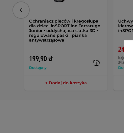
Poprzedni
Ochraniacz pleców i kręgosłupa
Uchwyt
dla dzieci inSPORTline Tartarugo
kierow
Junior ∙ oddychająca siatka 3D ∙
inSPOR
regulowane paski ∙ pianka
antywstrząsowa
24,90
199,90 zł
Najniższa 
34,90 zł
Dostępny
Dostęp
+ Dodaj do koszyka