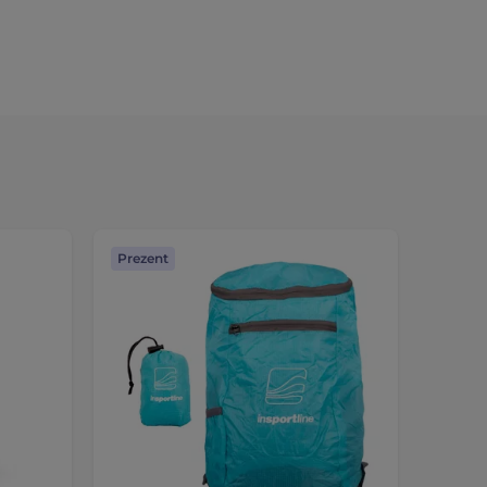
Prezent
Bestse
Preze