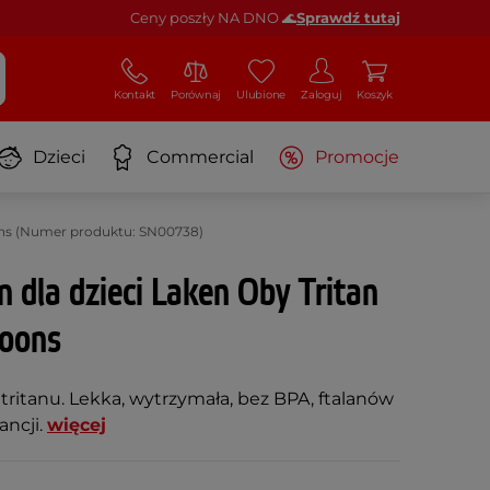
Ceny poszły NA DNO 🌊
Sprawdź tutaj
Kontakt
Porównaj
Ulubione
Zaloguj
Koszyk
Dzieci
Commercial
Promocje
oons (Numer produktu: SN00738)
n dla dzieci Laken Oby Tritan
loons
z tritanu. Lekka, wytrzymała, bez BPA, ftalanów
ancji.
więcej