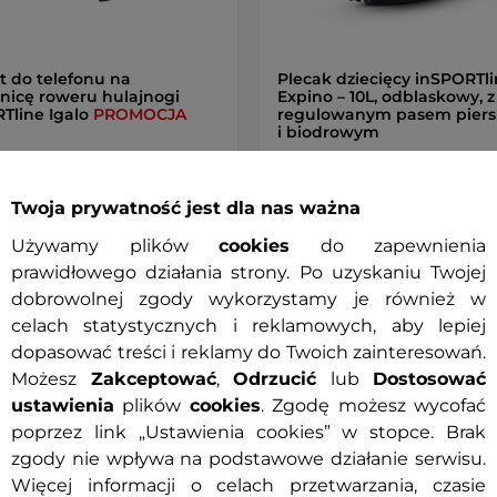
 do telefonu na
Plecak dziecięcy inSPORTl
nicę roweru hulajnogi
Expino – 10L, odblaskowy, z
Tline Igalo
PROMOCJA
regulowanym pasem pier
i biodrowym
 zł
34,90 zł
Twoja prywatność jest dla nas ważna
79,90 zł
cena z 30 dni przed obniżką:
Używamy plików
cookies
do zapewnienia
ny
Dostępny
prawidłowego działania strony. Po uzyskaniu Twojej
dobrowolnej zgody wykorzystamy je również w
+ Dodaj do koszyka
+ Dodaj do koszyka
celach statystycznych i reklamowych, aby lepiej
dopasować treści i reklamy do Twoich zainteresowań.
Możesz
Zakceptować
,
Odrzucić
lub
Dostosować
ustawienia
plików
cookies
. Zgodę możesz wycofać
poprzez link „Ustawienia cookies” w stopce. Brak
zgody nie wpływa na podstawowe działanie serwisu.
Specyf
Więcej informacji o celach przetwarzania, czasie