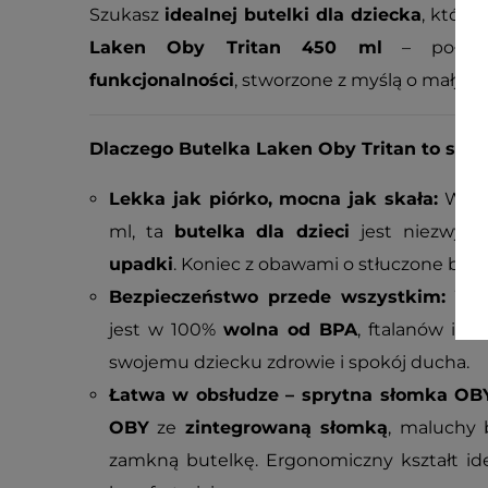
Szukasz
idealnej butelki dla dziecka
, która
Laken Oby Tritan 450 ml
– połąc
funkcjonalności
, stworzone z myślą o małyc
Dlaczego Butelka Laken Oby Tritan to strza
Lekka jak piórko, mocna jak skała:
Ważąc
ml, ta
butelka dla dzieci
jest niezwyk
upadki
. Koniec z obawami o stłuczone but
Bezpieczeństwo przede wszystkim:
Wyk
jest w 100%
wolna od BPA
, ftalanów i i
swojemu dziecku zdrowie i spokój ducha.
Łatwa w obsłudze – sprytna słomka OBY
OBY
ze
zintegrowaną słomką
, maluchy 
zamkną butelkę. Ergonomiczny kształt ide