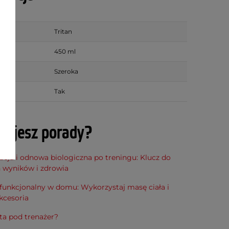
Tritan
450 ml
Szeroka
Tak
bujesz porady?
cja i odnowa biologiczna po treningu: Klucz do
h wyników i zdrowia
funkcjonalny w domu: Wykorzystaj masę ciała i
kcesoria
ta pod trenażer?