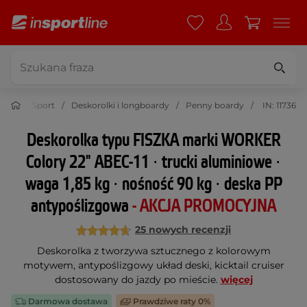
Sport
Deskorolki i longboardy
Penny boardy
IN: 11736
Deskorolka typu FISZKA marki WORKER
Colory 22" ABEC-11 ∙ trucki aluminiowe ∙
waga 1,85 kg ∙ nośność 90 kg ∙ deska PP
antypoślizgowa
- AKCJA PROMOCYJNA
25 nowych recenzji
Deskorolka z tworzywa sztucznego z kolorowym
motywem, antypoślizgowy układ deski, kicktail cruiser
dostosowany do jazdy po mieście.
więcej
Darmowa dostawa
Prawdziwe raty 0%