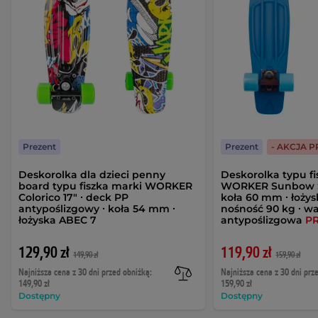
Prezent
Prezent
- AKCJA 
Deskorolka dla dzieci penny
Deskorolka typu f
board typu fiszka marki WORKER
WORKER Sunbow Spi
Colorico 17" ∙ deck PP
koła 60 mm ∙ łożys
antypoślizgowy ∙ koła 54 mm ∙
nośność 90 kg ∙ wa
łożyska ABEC 7
antypoślizgowa
P
129,90 zł
119,90 zł
149,90 zł
159,90 zł
Najniższa cena z 30 dni przed obniżką:
Najniższa cena z 30 dni prz
149,90 zł
159,90 zł
Dostępny
Dostępny