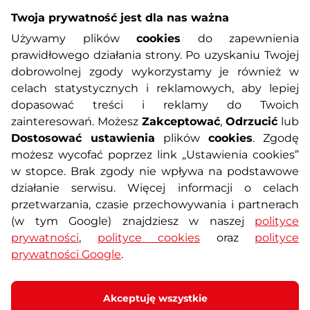
Twoja prywatność jest dla nas ważna
Informacje o zakupach
Używamy plików
cookies
do zapewnienia
prawidłowego działania strony. Po uzyskaniu Twojej
O nas
Regulamin sklepu
dobrowolnej zgody wykorzystamy je również w
celach statystycznych i reklamowych, aby lepiej
dopasować treści i reklamy do Twoich
Polityka prywatności
Koszty przesyłek
zainteresowań. Możesz
Zakceptować
,
Odrzucić
lub
Dostosować ustawienia
plików
cookies
. Zgodę
Metody płatności
Program lojalnościowy
możesz wycofać poprzez link „Ustawienia cookies”
w stopce. Brak zgody nie wpływa na podstawowe
działanie serwisu. Więcej informacji o celach
Usługi dodatkowe
Reklamacje i serwis
przetwarzania, czasie przechowywania i partnerach
(w tym Google) znajdziesz w naszej
polityce
Formularz kontaktowy
Wyposażenie siłowni
prywatności
,
polityce cookies
oraz
polityce
prywatności Google
.
Zamówienia publiczne
Odstąpienie od umowy
Akceptuję wszystkie