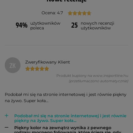
Ocena: 4.7
użytkowników
nowych recenzji
94%
25
poleca
użytkowników
Zweryfikowany Klient
ZK
Produkt kupiony na www.insportline.hu
(przetłumaczono automatycznie)
Podobał mi się na stronie internetowej i jest równie piękny
na żywo. Super koła...
Podobał mi się na stronie internetowej i jest równie
piękny na żywo. Super koła...
Piękny kolor na zewnątrz wynika z pewnego
rodzaju mocnego foliowania, które ściera się, gdy