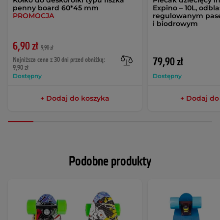
penny board 60*45 mm
Expino – 10L, odbl
PROMOCJA
regulowanym pas
i biodrowym
6,90 zł
9,90 zł
Najniższa cena z 30 dni przed obniżką:
79,90 zł
9,90 zł
Dostępny
Dostępny
+ Dodaj do koszyka
+ Dodaj do
Podobne produkty