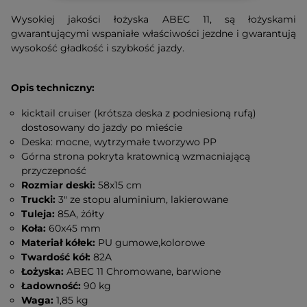
Wysokiej jakości łożyska ABEC 11, są łożyskami
gwarantującymi wspaniałe właściwości jezdne i gwarantują
wysokość gładkość i szybkość jazdy.
Opis techniczny:
kicktail cruiser (krótsza deska z podniesioną rufą)
dostosowany do jazdy po mieście
Deska: mocne, wytrzymałe tworzywo PP
Górna strona pokryta kratownicą wzmacniającą
przyczepność
Rozmiar deski:
58x15 cm
Trucki:
3" ze stopu aluminium, lakierowane
Tuleja:
85A, żółty
Koła:
60x45 mm
Materiał kółek:
PU gumowe,kolorowe
Twardość kół:
82A
Łożyska:
ABEC 11 Chromowane, barwione
Ładowność:
90 kg
Waga:
1,85 kg