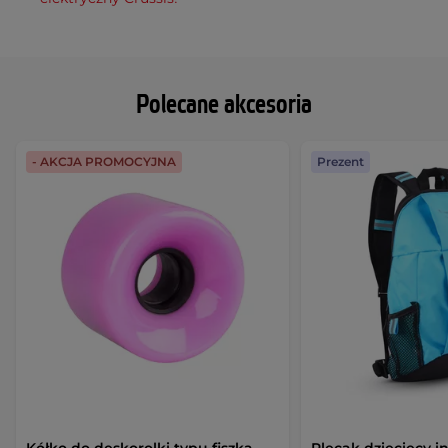
Polecane akcesoria
- AKCJA PROMOCYJNA
Prezent
Kółko do deskorolki typu fiszka
Plecak dziecięcy 