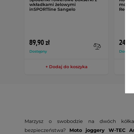
wkładkami żelowymi
motocy
inSPORTline Sangelo
Respec
89,90 zł
249,9
Dostępny
Dostęp
+ Dodaj do koszyka
Marzysz o swobodzie na dwóch kółk
bezpieczeństwa?
Moto joggery W-TEC A