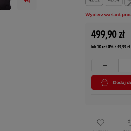
+4
42/32
42/34
4
Wybierz wariant pro
499,90 zł
lub 10 rat 0% × 49,99 zł 
Dodaj d