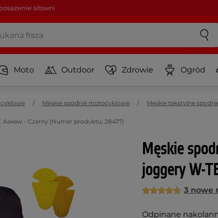
osażenie siłowni
Moto
Outdoor
Zdrowie
Ogród
ocyklowe
Męskie spodnie motocyklowe
Męskie tekstylne spodn
Askew - Czarny (Numer produktu: 28477)
Męskie spod
joggery W-T
3 nowe 
Odpinane nakolannik