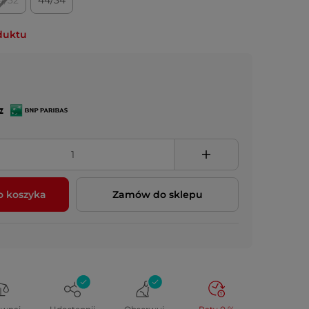
4/32
44/34
duktu
z
o koszyka
Zamów do sklepu