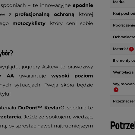
Marka
h spodniach – te innowacyjne
spodnie
Kraj pochod
ów z
profesjonalną ochroną
, której
żdego
motocyklisty
, który ceni sobie
Podłączenie
Ochraniacz
Materiał
ybór?
Elementy o
glądu, joggery Askew to prawdziwy
Wentylacja
sy AA
gwarantuje
wysoki poziom
Wyjmowane
nych sytuacjach. Twoja skóra będzie
tylu!
Przeznaczen
teriału
DuPont™ Kevlar®
, spodnie te
zetarcia
. Jeźdź ze spokojem, wiedząc,
Potrze
ną, by sprostać nawet najtrudniejszym