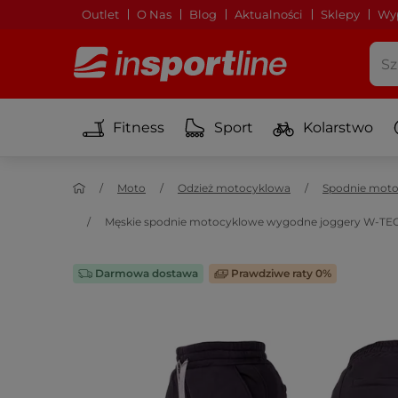
Outlet
O Nas
Blog
Aktualności
Sklepy
Wyp
Fitness
Sport
Kolarstwo
Moto
Odzież motocyklowa
Spodnie mot
Męskie spodnie motocyklowe wygodne joggery W-TEC 
Darmowa dostawa
Prawdziwe raty 0%