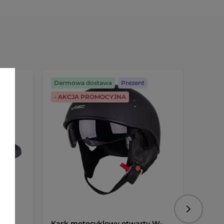
Darmowa dostawa
Prezent
Darmo
- AKCJA PROMOCYJNA
Darmo
Następny
Kask motocyklowy otwarty W-
Męska