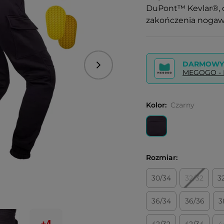
DuPont™ Kevlar®, od
zakończenia nogawe
DARMOWY 
Następny
MEGOGO - P
Kolor:
Czarny
Rozmiar:
30/34
32/32
3
36/34
36/36
3