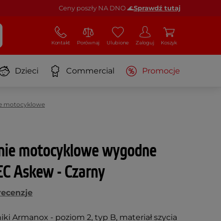
Ceny poszły NA DNO 🌊
Sprawdź tutaj
Kontakt
Porównaj
Ulubione
Zaloguj
Koszyk
Dzieci
Commercial
Promocje
ie motocyklowe
nie motocyklowe wygodne
EC Askew - Czarny
recenzje
i Armanox - poziom 2, typ B, materiał szycia