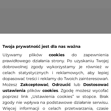
ler
Darmowa dostawa
Darmowa dostawa
Prezent
Twoja prywatność jest dla nas ważna
t
- AKCJA PROMOCYJNA
Używamy plików
cookies
do zapewnienia
prawidłowego działania strony. Po uzyskaniu Twojej
dobrowolnej zgody wykorzystamy je również w
celach statystycznych i reklamowych, aby lepiej
dopasować treści i reklamy do Twoich zainteresowań.
Możesz
Zakceptować
,
Odrzucić
lub
Dostosować
ustawienia
plików
cookies
. Zgodę możesz wycofać
poprzez link „Ustawienia cookies” w stopce. Brak
zgody nie wpływa na podstawowe działanie serwisu.
Więcej informacji o celach przetwarzania, czasie
a flanelowa męska
Buty motocyklowe W-TEC