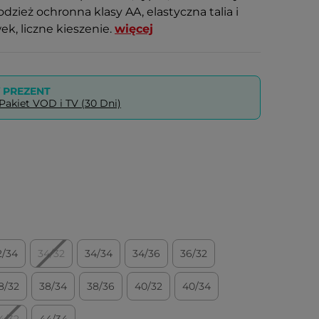
zież ochronna klasy AA, elastyczna talia i
k, liczne kieszenie.
więcej
PREZENT
akiet VOD i TV (30 Dni)
2/34
34/32
34/34
34/36
36/32
8/32
38/34
38/36
40/32
40/34