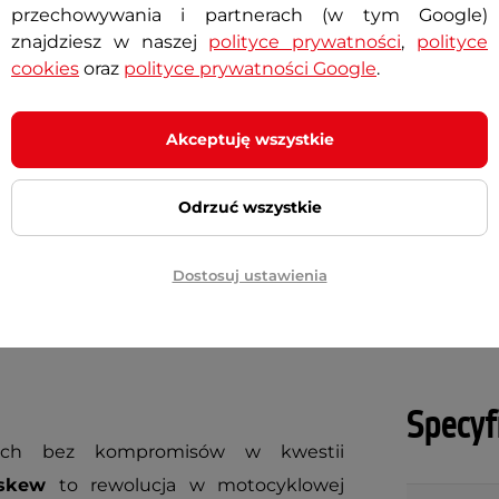
przechowywania i partnerach (w tym Google)
klowa W-TEC Black Heart
Sevendee
PROMOCJA
tor II
znajdziesz w naszej
polityce prywatności
,
polityce
cookies
oraz
polityce prywatności Google
.
399,90 zł
439,90 zł
Akceptuję wszystkie
0 zł
Najniższa cena z 30 dni przed obniżką:
439,90 zł
ny
Dostępny
Odrzuć wszystkie
+ Dodaj do koszyka
+ Dodaj do koszyka
Dostosuj ustawienia
Specyf
ach bez kompromisów w kwestii
skew
to rewolucja w motocyklowej