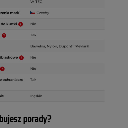
W-TEC
zenia marki
Czechy
 do kurtki
Nie
e
Tak
Bawełna, Nylon, Dupont™Kevlar®
dblaskowe
Nie
Nie
 ochraniacze
Tak
ie
Męskie
bujesz porady?