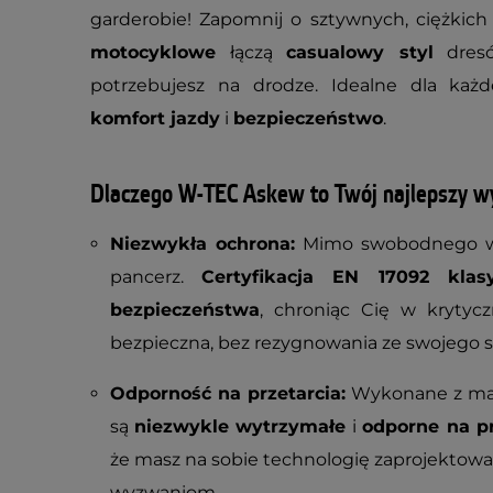
garderobie! Zapomnij o sztywnych, ciężkic
motocyklowe
łączą
casualowy styl
dres
potrzebujesz na drodze. Idealne dla ka
komfort jazdy
i
bezpieczeństwo
.
Dlaczego W-TEC Askew to Twój najlepszy w
Niezwykła ochrona:
Mimo swobodnego wy
pancerz.
Certyfikacja EN 17092 kla
bezpieczeństwa
, chroniąc Cię w krytycz
bezpieczna, bez rezygnowania ze swojego s
Odporność na przetarcia:
Wykonane z ma
są
niezwykle wytrzymałe
i
odporne na pr
że masz na sobie technologię zaprojektowa
wyzwaniom.