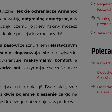
Regenera
lepszyc
tyczne i
lekkie ochraniacze Armanox
 zapewniają
optymalną amortyzację
w
Trening 
proste a
 dzięki czemu joggery Askew możesz
Jaka ma
 idealne po zejściu z motocykla!
mu pasowi
ze sznurkiem i
elastycznym
Polec
ealnie dopasowują się
do sylwetki.
warantuje
maksymalny komfort
, a
Raty 0%
wadza pot
, utrzymując świeżość przez
Dodatko
Crussis!
ejsca na drobiazgi! Dwie klasyczne
Dodatko
Crussis!
az
dwie pojemne kieszenie cargo
na
stko, czego potrzebujesz w podróży.