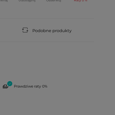
ównaj
Udostępnij
Obserwuj
Raty 0 %
Podobne produkty
Prawdziwe raty 0%