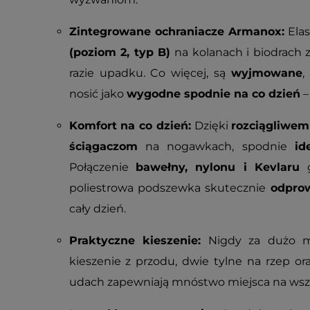
Zintegrowane ochraniacze Armanox:
Elas
(poziom 2, typ B)
na kolanach i biodrach
razie upadku. Co więcej, są
wyjmowane
,
nosić jako
wygodne spodnie na co dzień
–
Komfort na co dzień:
Dzięki
rozciągliwe
ściągaczom
na nogawkach, spodnie
id
Połączenie
bawełny, nylonu i Kevlaru
g
poliestrowa podszewka skutecznie
odpro
cały dzień.
Praktyczne kieszenie:
Nigdy za dużo mi
kieszenie z przodu, dwie tylne na rzep or
udach zapewniają mnóstwo miejsca na wszy