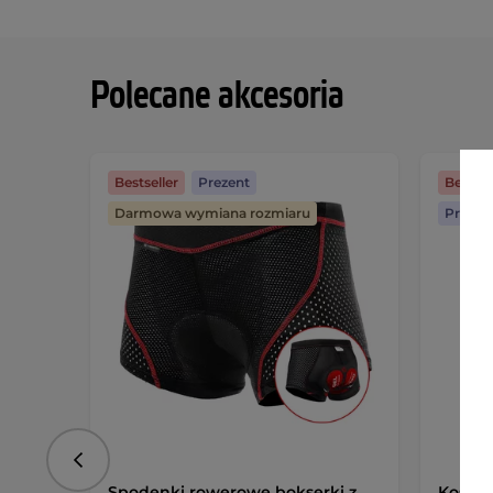
Polecane akcesoria
Bestseller
Prezent
Bestsel
Darmowa wymiana rozmiaru
Prezen
Poprzedni
Spodenki rowerowe bokserki z
Koszul