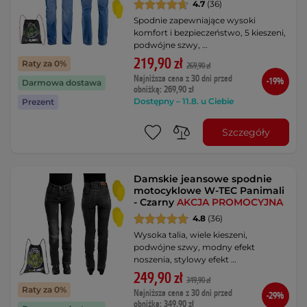
4.7
(36)
Spodnie zapewniające wysoki
komfort i bezpieczeństwo, 5 kieszeni,
podwójne szwy, …
219,90 zł
Raty za 0%
269,90 zł
Najniższa cena z 30 dni przed
-19%
Darmowa dostawa
obniżką: 269,90 zł
Dostępny – 11.8. u Ciebie
Prezent
Szczegóły
Damskie jeansowe spodnie
motocyklowe W-TEC Panimali
- Czarny
AKCJA PROMOCYJNA
4.8
(36)
Wysoka talia, wiele kieszeni,
podwójne szwy, modny efekt
noszenia, stylowy efekt …
249,90 zł
349,90 zł
Raty za 0%
Najniższa cena z 30 dni przed
-29%
obniżką: 349,90 zł