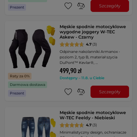
Szczegóły
Prezent
Męskie spodnie motocyklowe
wygodne joggery W-TEC
Askew - Czarny
4.7
(3)
Odpinane nakolanniki Armanox -
poziom 2, typ B, materiał szycia
DuPont™ Kevlar®, …
499,90 zł
Raty za 0%
Dostępny – 11.8. u Ciebie
Darmowa dostawa
Szczegóły
Prezent
Męskie spodnie motocyklowe
W-TEC Feeldy - Niebieski
4.7
(3)
Minimalistyczny design, ochraniacze