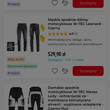
Szczegóły
Prezent
Męskie spodnie dżinsy
motocyklowe W-TEC Leonard -
Czarny
4.7
(7)
Minimalistyczny design, dżins
wzmocniony włóknem aramidowym.
529,90 zł
Raty za 0%
Dostępny – 11.8. u Ciebie
Darmowa dostawa
Szczegóły
Prezent
Damskie spodnie
motocyklowe W-TEC Warao
Lady ∙ ochraniacze ce ∙
membrana klimatyczna ∙
airvent ∙ wypinane ocieplenie -
Czarny-fluo