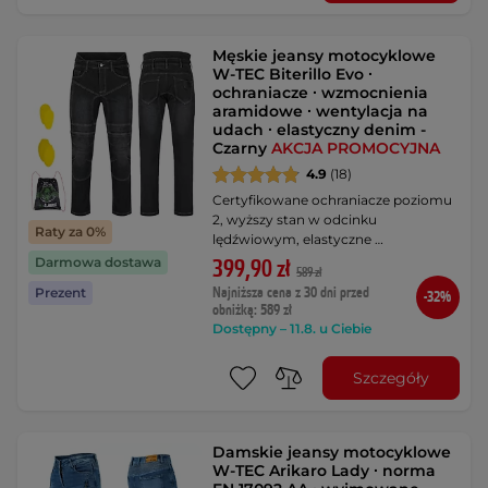
Męskie jeansy motocyklowe
W-TEC Biterillo Evo ∙
ochraniacze ∙ wzmocnienia
aramidowe ∙ wentylacja na
udach ∙ elastyczny denim -
Czarny
AKCJA PROMOCYJNA
4.9
(18)
Certyfikowane ochraniacze poziomu
2, wyższy stan w odcinku
Raty za 0%
lędźwiowym, elastyczne …
Darmowa dostawa
399,90 zł
589 zł
Najniższa cena z 30 dni przed
Prezent
-32%
obniżką: 589 zł
Dostępny – 11.8. u Ciebie
Szczegóły
Damskie jeansy motocyklowe
W-TEC Arikaro Lady ∙ norma