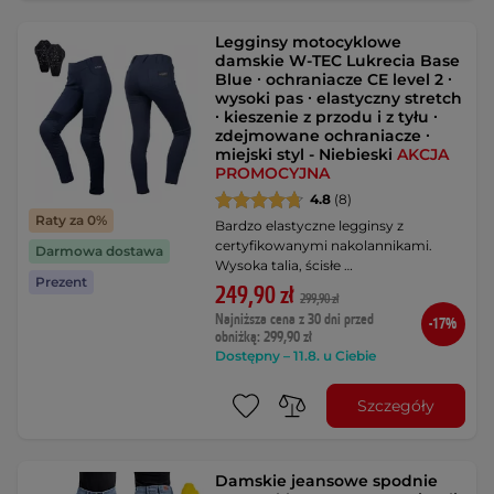
Legginsy motocyklowe
damskie W-TEC Lukrecia Base
Blue ∙ ochraniacze CE level 2 ∙
wysoki pas ∙ elastyczny stretch
∙ kieszenie z przodu i z tyłu ∙
zdejmowane ochraniacze ∙
miejski styl - Niebieski
AKCJA
PROMOCYJNA
4.8
(8)
Raty za 0%
Bardzo elastyczne legginsy z
certyfikowanymi nakolannikami.
Darmowa dostawa
Wysoka talia, ścisłe …
Prezent
249,90 zł
299,90 zł
Najniższa cena z 30 dni przed
-17%
obniżką: 299,90 zł
Dostępny – 11.8. u Ciebie
Szczegóły
Damskie jeansowe spodnie