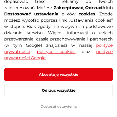
dopasować treści i reklamy do Twoich
Szczegóły
Prezent
zainteresowań. Możesz
Zakceptować
,
Odrzucić
lub
Dostosować ustawienia
plików
cookies
. Zgodę
Spodnie motocyklowe męskie
możesz wycofać poprzez link „Ustawienia cookies”
jeansy W-TEC Wallbridge
w stopce. Brak zgody nie wpływa na podstawowe
Caramel - karmel
działanie serwisu. Więcej informacji o celach
4.8
(7)
przetwarzania, czasie przechowywania i partnerach
Praktyczne i wytrzymałe spodnie
(w tym Google) znajdziesz w naszej
polityce
motocyklowe ze wzmocnieniami
Dupont™Kevlar® i …
prywatności
,
polityce cookies
oraz
polityce
489,90 zł
prywatności Google
.
Raty za 0%
Dostępny – 11.8. u Ciebie
Darmowa dostawa
Akceptuję wszystkie
Szczegóły
Prezent
Odrzuć wszystkie
Męskie spodnie motocyklowe
W-TEC Daimick ∙
trójwarstwowe ∙
certyfikowane ochraniacze ∙
Dostosuj ustawienia
elastyczne panele ∙ odblaski ∙
cargo kieszenie - Czarno-szary