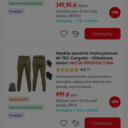
Darmowa dostawa
349,90 zł
389,90 zł
Najniższa cena z 30 dni przed
Prezent
-10%
obniżką: 389,90 zł
Dostępny – 11.8. u Ciebie
Szczegóły
Męskie spodnie motocyklowe
W-TEC Cargotic - Oliwkowa
zieleń
AKCJA PROMOCYJNA
4.7
(7)
Ochraniacze kolan wyjmowane z
zewnątrz, elastyczne żebrowane
panele, wzmocnione …
499 zł
699 zł
Raty za 0%
Najniższa cena z 30 dni przed
-29%
obniżką: 699 zł
Darmowa dostawa
Dostępny – 12.8. u Ciebie
Prezent
Szczegóły