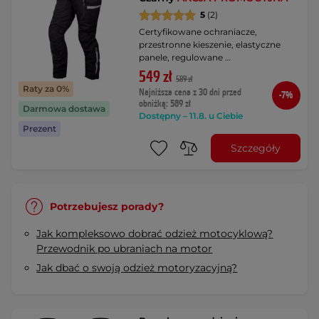
5
(2)
Certyfikowane ochraniacze,
przestronne kieszenie, elastyczne
panele, regulowane …
549 zł
589 zł
Raty za 0%
Najniższa cena z 30 dni przed
-7%
obniżką: 589 zł
Darmowa dostawa
Dostępny – 11.8. u Ciebie
Prezent
Szczegóły
Potrzebujesz porady?
Jak kompleksowo dobrać odzież motocyklową?
Przewodnik po ubraniach na motor
Jak dbać o swoją odzież motoryzacyjną?