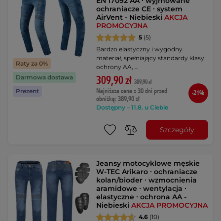
EN 17092 AA ∙ wyjmowane
ochraniacze CE ∙ system
AirVent - Niebieski
AKCJA
PROMOCYJNA
5
(5)
Bardzo elastyczny i wygodny
materiał, spełniający standardy klasy
Raty za 0%
ochrony AA, …
Darmowa dostawa
309,90 zł
389,90 zł
Najniższa cena z 30 dni przed
Prezent
-21%
obniżką: 389,90 zł
Dostępny – 11.8. u Ciebie
Szczegóły
Jeansy motocyklowe męskie
W-TEC Arikaro ∙ ochraniacze
kolan/bioder ∙ wzmocnienia
aramidowe ∙ wentylacja ∙
elastyczne ∙ ochrona AA -
Niebieski
AKCJA PROMOCYJNA
4.6
(10)