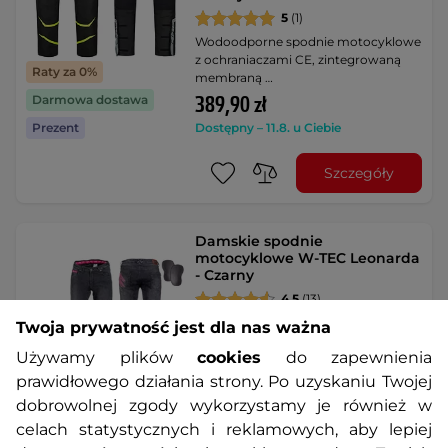
5
(1)
Wodoodporne spodnie motocyklowe
z ochraniaczami CE, zintegrowaną
Raty za 0%
membraną …
Darmowa dostawa
389,90 zł
Prezent
Dostępny – 11.8. u Ciebie
Szczegóły
Damskie spodnie
motocyklowe W-TEC Leonarda
- Czarny
4.5
(13)
Minimalistyczny design, dżins
Twoja prywatność jest dla nas ważna
wzmocniony włóknem aramidowym,
Używamy plików
cookies
do zapewnienia
ochraniacze CE level …
prawidłowego działania strony. Po uzyskaniu Twojej
529,90 zł
Raty za 0%
dobrowolnej zgody wykorzystamy je również w
Dostępny – 11.8. u Ciebie
celach statystycznych i reklamowych, aby lepiej
Darmowa dostawa