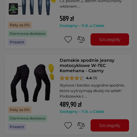
CE poziom 2, denim wzmocniony
włóknem …
589 zł
Raty za 0%
Dostępny – 11.8. u Ciebie
Darmowa dostawa
Szczegóły
Prezent
Damskie spodnie jeansy
motocyklowe W-TEC
Komehana - Czarny
4.4
(9)
Stylowe i bardzo wygodne spodnie,
które wytrzymają dłużej niż asfalt!
Podszewka z …
489,90 zł
Raty za 0%
Dostępny – 11.8. u Ciebie
Darmowa dostawa
Szczegóły
Prezent