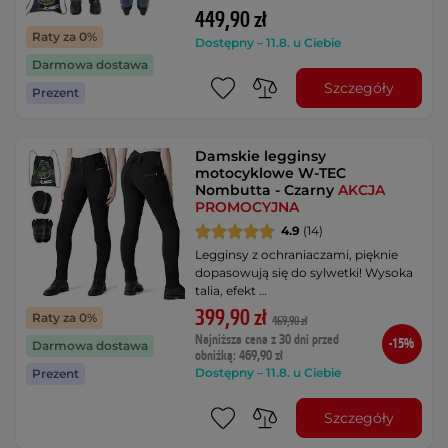
449,90 zł
Raty za 0%
Dostępny – 11.8. u Ciebie
Darmowa dostawa
Szczegóły
Prezent
Damskie legginsy
motocyklowe W-TEC
Nombutta - Czarny
AKCJA
PROMOCYJNA
4.9
(14)
Legginsy z ochraniaczami, pięknie
dopasowują się do sylwetki! Wysoka
talia, efekt …
399,90 zł
Raty za 0%
469,90 zł
Najniższa cena z 30 dni przed
-15%
Darmowa dostawa
obniżką: 469,90 zł
Dostępny – 11.8. u Ciebie
Prezent
Szczegóły