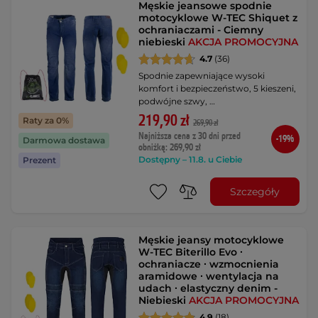
Męskie jeansowe spodnie
motocyklowe W-TEC Shiquet z
ochraniaczami - Ciemny
niebieski
AKCJA PROMOCYJNA
4.7
(36)
Spodnie zapewniające wysoki
komfort i bezpieczeństwo, 5 kieszeni,
podwójne szwy, …
219,90 zł
Raty za 0%
269,90 zł
Najniższa cena z 30 dni przed
-19%
Darmowa dostawa
obniżką: 269,90 zł
Dostępny – 11.8. u Ciebie
Prezent
Szczegóły
Męskie jeansy motocyklowe
W-TEC Biterillo Evo ∙
ochraniacze ∙ wzmocnienia
aramidowe ∙ wentylacja na
udach ∙ elastyczny denim -
Niebieski
AKCJA PROMOCYJNA
4.9
(18)