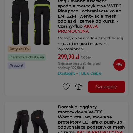
Regulowane dziecięce
spodnie motocyklowe W-TEC
Pinapoco ∙ ochraniacze kolan
EN 1621-1 ∙ wentylacja mesh∙
odblaski ∙ zamek do kurtki -
Czarny-fluo
AKCJA
PROMOCYJNA
Motocyklowe spodnie z możliwością
regulacji długości nogawek,
wyposażone w …
Raty za 0%
299,90 zł
Darmowa dostawa
329,90 zł
Najniższa cena z 30 dni przed
-9%
Prezent
obniżką: 329,90 zł
Dostępny – 11.8. u Ciebie
Szczegóły
Damskie legginsy
motocyklowe W-TEC
Wombutta ∙ wyjmowane
protektory CE ∙ efekt push-up ∙
oddychająca podszewka mesh
- Czarny
AKCJA PROMOCYJNA