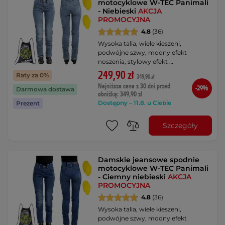
motocyklowe W-TEC Panimali
- Niebieski
AKCJA
PROMOCYJNA
4.8
(36)
Wysoka talia, wiele kieszeni,
podwójne szwy, modny efekt
noszenia, stylowy efekt …
249,90 zł
Raty za 0%
349,90 zł
Najniższa cena z 30 dni przed
-29%
Darmowa dostawa
obniżką: 349,90 zł
Dostępny – 11.8. u Ciebie
Prezent
Szczegóły
Damskie jeansowe spodnie
motocyklowe W-TEC Panimali
- Ciemny niebieski
AKCJA
PROMOCYJNA
4.8
(36)
Wysoka talia, wiele kieszeni,
podwójne szwy, modny efekt