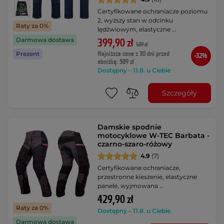
Certyfikowane ochraniacze poziomu
2, wyższy stan w odcinku
Raty za 0%
lędźwiowym, elastyczne …
Darmowa dostawa
399,90 zł
589 zł
Najniższa cena z 30 dni przed
Prezent
-32%
obniżką: 589 zł
Dostępny – 11.8. u Ciebie
Szczegóły
Damskie spodnie
motocyklowe W-TEC Barbata -
czarno-szaro-różowy
4.9
(7)
Certyfikowane ochraniacze,
przestronne kieszenie, elastyczne
panele, wyjmowana …
429,90 zł
Raty za 0%
Dostępny – 11.8. u Ciebie
Darmowa dostawa