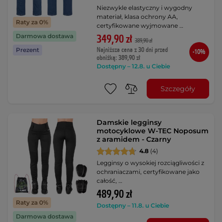
Niezwykle elastyczny i wygodny
materiał, klasa ochrony AA,
Raty za 0%
certyfikowane wyjmowane …
Darmowa dostawa
349,90 zł
389,90 zł
Najniższa cena z 30 dni przed
Prezent
-10%
obniżką: 389,90 zł
Dostępny – 12.8. u Ciebie
Szczegóły
Damskie legginsy
motocyklowe W-TEC Noposum
z aramidem - Czarny
4.8
(4)
Legginsy o wysokiej rozciągliwości z
ochraniaczami, certyfikowane jako
całość, …
489,90 zł
Raty za 0%
Dostępny – 11.8. u Ciebie
Darmowa dostawa