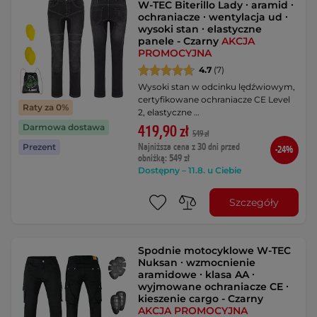
W-TEC Biterillo Lady ∙ aramid ∙
ochraniacze ∙ wentylacja ud ∙
wysoki stan ∙ elastyczne
panele - Czarny
AKCJA
PROMOCYJNA
4.7
(7)
Wysoki stan w odcinku lędźwiowym,
certyfikowane ochraniacze CE Level
Raty za 0%
2, elastyczne …
Darmowa dostawa
419,90 zł
549 zł
Najniższa cena z 30 dni przed
Prezent
-24%
obniżką: 549 zł
Dostępny – 11.8. u Ciebie
Szczegóły
Spodnie motocyklowe W-TEC
Nuksan ∙ wzmocnienie
aramidowe ∙ klasa AA ∙
wyjmowane ochraniacze CE ∙
kieszenie cargo - Czarny
AKCJA PROMOCYJNA