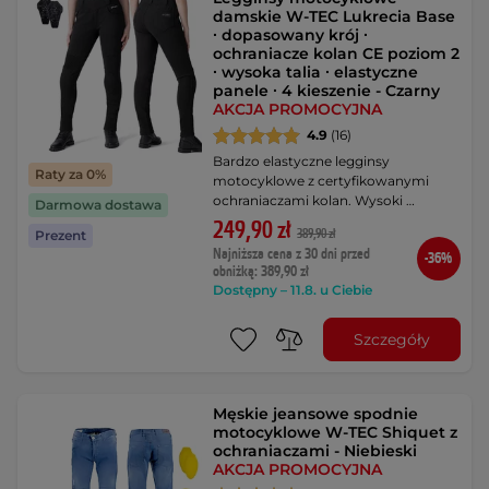
damskie W-TEC Lukrecia Base
∙ dopasowany krój ∙
ochraniacze kolan CE poziom 2
∙ wysoka talia ∙ elastyczne
panele ∙ 4 kieszenie - Czarny
AKCJA PROMOCYJNA
4.9
(16)
Bardzo elastyczne legginsy
Raty za 0%
motocyklowe z certyfikowanymi
ochraniaczami kolan. Wysoki …
Darmowa dostawa
249,90 zł
389,90 zł
Prezent
Najniższa cena z 30 dni przed
-36%
obniżką: 389,90 zł
Dostępny – 11.8. u Ciebie
Szczegóły
Męskie jeansowe spodnie
motocyklowe W-TEC Shiquet z
ochraniaczami - Niebieski
AKCJA PROMOCYJNA