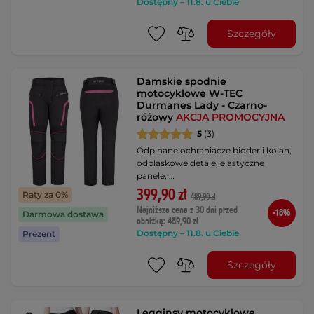
Dostępny – 11.8. u Ciebie
Szczegóły
Damskie spodnie
motocyklowe W-TEC
Durmanes Lady - Czarno-
różowy
AKCJA PROMOCYJNA
5
(3)
Odpinane ochraniacze bioder i kolan,
odblaskowe detale, elastyczne
panele, …
399,90 zł
Raty za 0%
489,90 zł
Najniższa cena z 30 dni przed
-18%
Darmowa dostawa
obniżką: 489,90 zł
Dostępny – 11.8. u Ciebie
Prezent
Szczegóły
Legginsy motocyklowe