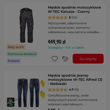
Męskie spodnie motocyklowe
W-TEC Kaluzza - Czarny
5
(24)
Wytrzymałe, zdejmowane
ochraniacze kolan, elementy
odblaskowe, wewnętrzna wkładka …
449,90 zł
Raty za 0%
Dostępny – 11.8. u Ciebie
Darmowa dostawa
Szczegóły
Prezent
Męskie spodnie jeansy
motocyklowe W-TEC Alfred CE
- Niebieski
4.7
(15)
Certyfikowane jeansy, wiele
elastycznych paneli, wzmocnione
włóknem aramidowym, …