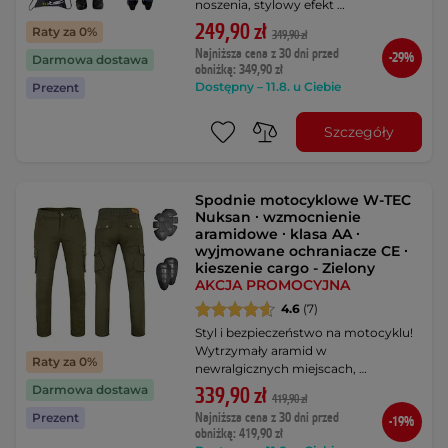
noszenia, stylowy efekt …
249,90 zł
Raty za 0%
349,90 zł
Najniższa cena z 30 dni przed
-29%
Darmowa dostawa
obniżką: 349,90 zł
Dostępny – 11.8. u Ciebie
Prezent
Szczegóły
Spodnie motocyklowe W-TEC
Nuksan ∙ wzmocnienie
aramidowe ∙ klasa AA ∙
wyjmowane ochraniacze CE ∙
kieszenie cargo - Zielony
AKCJA PROMOCYJNA
4.6
(7)
Styl i bezpieczeństwo na motocyklu!
Wytrzymały aramid w
Raty za 0%
newralgicznych miejscach, …
Darmowa dostawa
339,90 zł
419,90 zł
Najniższa cena z 30 dni przed
Prezent
-19%
obniżką: 419,90 zł