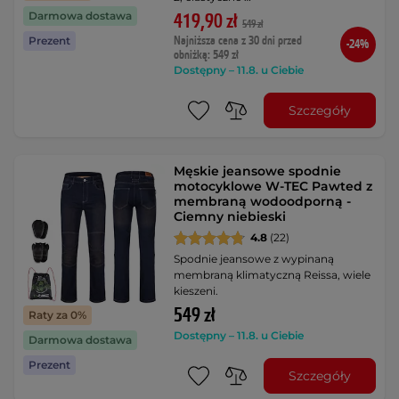
Darmowa dostawa
419,90 zł
549 zł
Najniższa cena z 30 dni przed
Prezent
-24%
obniżką: 549 zł
Dostępny – 11.8. u Ciebie
Szczegóły
Męskie jeansowe spodnie
motocyklowe W-TEC Pawted z
membraną wodoodporną -
Ciemny niebieski
4.8
(22)
Spodnie jeansowe z wypinaną
membraną klimatyczną Reissa, wiele
kieszeni.
549 zł
Raty za 0%
Dostępny – 11.8. u Ciebie
Darmowa dostawa
Prezent
Szczegóły