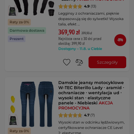
4.9
(13)
Legginsy z ochraniaczami, pięknie
dopasowują się do sylwetki! Wysoka
Raty za 0%
talia, efekt …
Darmowa dostawa
369,90 zł
399,90 zł
Najniższa cena z 30 dni przed
Prezent
-8%
obniżką: 399,90 zł
Dostępny – 11.8. u Ciebie
Szczegóły
Damskie jeansy motocyklowe
W-TEC Biterillo Lady ∙ aramid ∙
ochraniacze ∙ wentylacja ud ∙
wysoki stan ∙ elastyczne
panele - Niebieski
AKCJA
PROMOCYJNA
4.7
(7)
Wysoki stan w odcinku lędźwiowym,
certyfikowane ochraniacze CE Level
Raty za 0%
2, elastyczne …