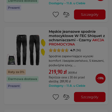
Darmowa dostawa
Dostępny – 11.8. u Ciebie
Prezent
Szczegóły
Męskie jeansowe spodnie
motocyklowe W-TEC Shiquet z
ochraniaczami - Czarny
AKCJA
PROMOCYJNA
4.7
(36)
Spodnie zapewniające wysoki
komfort i bezpieczeństwo, 5 kieszeni,
podwójne szwy, …
219,90 zł
Raty za 0%
269,90 zł
Najniższa cena z 30 dni przed
-19%
Darmowa dostawa
obniżką: 269,90 zł
Dostępny – 11.8. u Ciebie
Prezent
Szczegóły