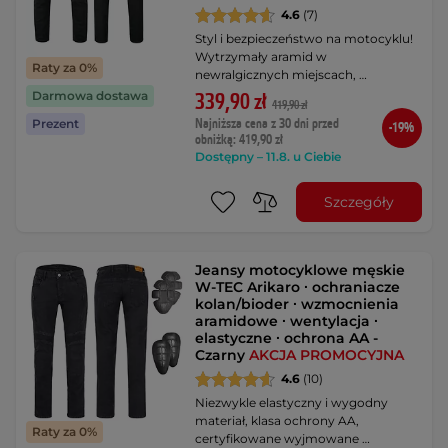
4.6
(7)
Styl i bezpieczeństwo na motocyklu!
Wytrzymały aramid w
Raty za 0%
newralgicznych miejscach, …
Darmowa dostawa
339,90 zł
419,90 zł
Najniższa cena z 30 dni przed
Prezent
-19%
obniżką: 419,90 zł
Dostępny – 11.8. u Ciebie
Szczegóły
Jeansy motocyklowe męskie
W-TEC Arikaro ∙ ochraniacze
kolan/bioder ∙ wzmocnienia
aramidowe ∙ wentylacja ∙
elastyczne ∙ ochrona AA -
Czarny
AKCJA PROMOCYJNA
4.6
(10)
Niezwykle elastyczny i wygodny
materiał, klasa ochrony AA,
Raty za 0%
certyfikowane wyjmowane …