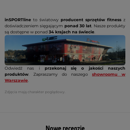
inSPORTline
to światowy
producent sprzętów fitness
z
doświadczeniem sięgającym
ponad 30 lat
. Nasze produkty
są dostępne w ponad
34 krajach na świecie
.
Odwiedź nas i
przekonaj się o jakości naszych
produktów
. Zapraszamy do naszego
showroomu w
Warszawie
.
Zdjęcia mają charakter poglądowy.
Nowe recenzje