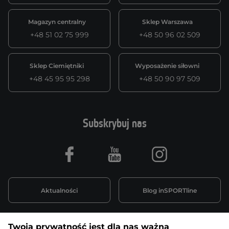
Magazyn centralny
Sklep Warszawa
+48 51 02 75 999
+48 50 96 02 509
Sklep Ciemiętniki
Wyposażenie siłowni
+48 45 95 95 298
+48 50 90 97 509
Subskrybuj nas
Facebook
Youtube
Instagram
Aktualności
Blog inSPORTline
Twoja prywatność jest dla nas ważna