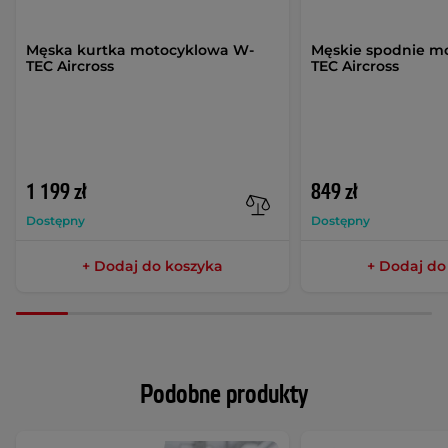
Męska kurtka motocyklowa W-
Męskie spodnie m
TEC Aircross
TEC Aircross
1 199 zł
849 zł
Dostępny
Dostępny
+ Dodaj do koszyka
+ Dodaj do
Podobne produkty