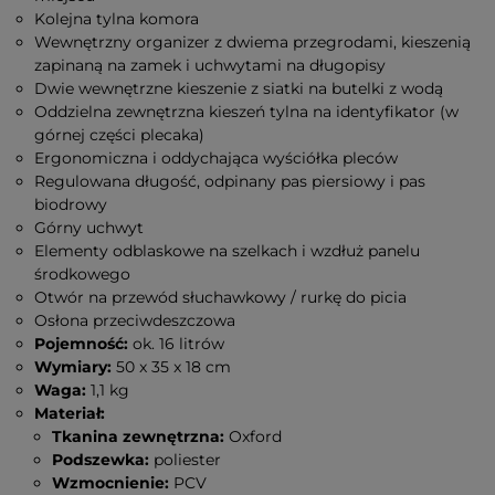
Kolejna tylna komora
Wewnętrzny organizer z dwiema przegrodami, kieszenią
zapinaną na zamek i uchwytami na długopisy
Dwie wewnętrzne kieszenie z siatki na butelki z wodą
Oddzielna zewnętrzna kieszeń tylna na identyfikator (w
górnej części plecaka)
Ergonomiczna i oddychająca wyściółka pleców
Regulowana długość, odpinany pas piersiowy i pas
biodrowy
Górny uchwyt
Elementy odblaskowe na szelkach i wzdłuż panelu
środkowego
Otwór na przewód słuchawkowy / rurkę do picia
Osłona przeciwdeszczowa
Pojemność:
ok. 16 litrów
Wymiary:
50 x 35 x 18 cm
Waga:
1,1 kg
Materiał:
Tkanina zewnętrzna:
Oxford
Podszewka:
poliester
Wzmocnienie:
PCV