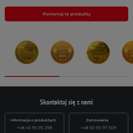
Porównaj te produkty
Skontaktuj się z nami
Informacje o produktach
Zamówienia
+48 45 95 95 298
+48 50 90 97 509