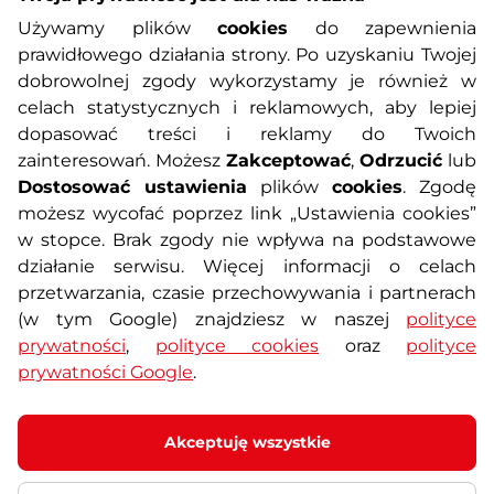
Informacje o zakupach
Używamy plików
cookies
do zapewnienia
prawidłowego działania strony. Po uzyskaniu Twojej
O nas
Regulamin sklepu
dobrowolnej zgody wykorzystamy je również w
celach statystycznych i reklamowych, aby lepiej
dopasować treści i reklamy do Twoich
Polityka prywatności
Koszty przesyłek
zainteresowań. Możesz
Zakceptować
,
Odrzucić
lub
Dostosować ustawienia
plików
cookies
. Zgodę
Metody płatności
Program lojalnościowy
możesz wycofać poprzez link „Ustawienia cookies”
w stopce. Brak zgody nie wpływa na podstawowe
działanie serwisu. Więcej informacji o celach
Usługi dodatkowe
Reklamacje i serwis
przetwarzania, czasie przechowywania i partnerach
(w tym Google) znajdziesz w naszej
polityce
Formularz kontaktowy
Wyposażenie siłowni
prywatności
,
polityce cookies
oraz
polityce
prywatności Google
.
Zamówienia publiczne
Odstąpienie od umowy
Akceptuję wszystkie