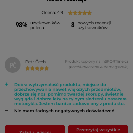
Ocena: 4.9
użytkowników
nowych recenzji
98%
8
poleca
użytkowników
Petr Čech
Produkt kupiony na inSPORTline.cz
PČ
(przetłumaczono automatycznie)
Dobra wytrzymałość produktu, miejsce do
przechowywania nawet większych przedmiotów,
dobrze się nosi pomimo twardej skorupy, świetnie
wygląda i dobrze leży na tylnym siedzeniu pasażera
motocykla. Jestem bardzo zadowolony z produktu.
Nie mam żadnych negatywnych doświadczeń
Przeczytaj wszystkie
Załaduj więcej