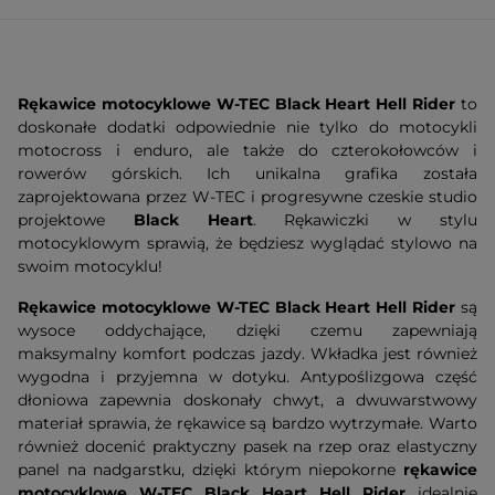
Rękawice motocyklowe W-TEC Black Heart Hell Rider
to
doskonałe dodatki odpowiednie nie tylko do motocykli
motocross i enduro, ale także do czterokołowców i
rowerów górskich. Ich unikalna grafika została
zaprojektowana przez W-TEC i progresywne czeskie studio
projektowe
Black Heart
. Rękawiczki w stylu
motocyklowym sprawią, że będziesz wyglądać stylowo na
swoim motocyklu!
Rękawice motocyklowe W-TEC Black Heart Hell Rider
są
wysoce oddychające, dzięki czemu zapewniają
maksymalny komfort podczas jazdy. Wkładka jest również
wygodna i przyjemna w dotyku. Antypoślizgowa część
dłoniowa zapewnia doskonały chwyt, a dwuwarstwowy
materiał sprawia, że rękawice są bardzo wytrzymałe. Warto
również docenić praktyczny pasek na rzep oraz elastyczny
panel na nadgarstku, dzięki którym niepokorne
rękawice
motocyklowe W-TEC Black Heart Hell Rider
idealnie