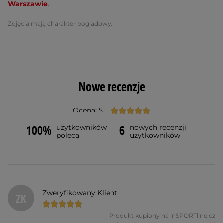
Warszawie
.
Zdjęcia mają charakter poglądowy.
Nowe recenzje
Ocena: 5
użytkowników
nowych recenzji
100%
6
poleca
użytkowników
Zweryfikowany Klient
ZK
Produkt kupiony na inSPORTline.cz