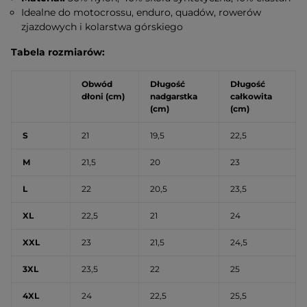
Idealne do motocrossu, enduro, quadów, rowerów
zjazdowych i kolarstwa górskiego
Tabela rozmiarów:
Obwód
Długość
Długość
dłoni (cm)
nadgarstka
całkowita
(cm)
(cm)
S
21
19,5
22,5
M
21,5
20
23
L
22
20,5
23,5
XL
22,5
21
24
XXL
23
21,5
24,5
3XL
23,5
22
25
4XL
24
22,5
25,5