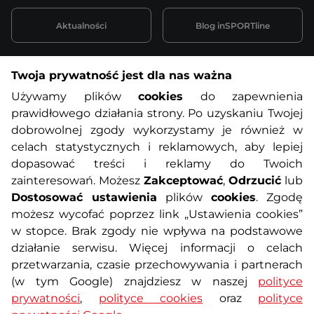
Aktualności
Blog inSPORTline
Twoja prywatność jest dla nas ważna
Informacje o zakupach
Używamy plików
cookies
do zapewnienia
prawidłowego działania strony. Po uzyskaniu Twojej
O nas
Regulamin sklepu
dobrowolnej zgody wykorzystamy je również w
celach statystycznych i reklamowych, aby lepiej
dopasować treści i reklamy do Twoich
Polityka prywatności
Koszty przesyłek
zainteresowań. Możesz
Zakceptować
,
Odrzucić
lub
Dostosować ustawienia
plików
cookies
. Zgodę
Metody płatności
Program lojalnościowy
możesz wycofać poprzez link „Ustawienia cookies”
w stopce. Brak zgody nie wpływa na podstawowe
działanie serwisu. Więcej informacji o celach
Usługi dodatkowe
Reklamacje i serwis
przetwarzania, czasie przechowywania i partnerach
(w tym Google) znajdziesz w naszej
polityce
Formularz kontaktowy
Wyposażenie siłowni
prywatności
,
polityce cookies
oraz
polityce