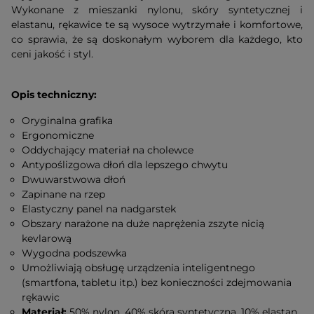
Wykonane z mieszanki nylonu, skóry syntetycznej i
elastanu, rękawice te są wysoce wytrzymałe i komfortowe,
co sprawia, że są doskonałym wyborem dla każdego, kto
ceni jakość i styl.
Opis techniczny:
Oryginalna grafika
Ergonomiczne
Oddychający materiał na cholewce
Antypoślizgowa dłoń dla lepszego chwytu
Dwuwarstwowa dłoń
Zapinane na rzep
Elastyczny panel na nadgarstek
Obszary narażone na duże naprężenia zszyte nicią
kevlarową
Wygodna podszewka
Umożliwiają obsługę urządzenia inteligentnego
(smartfona, tabletu itp.) bez konieczności zdejmowania
rękawic
Materiał:
50% nylon, 40% skóra syntetyczna, 10% elastan