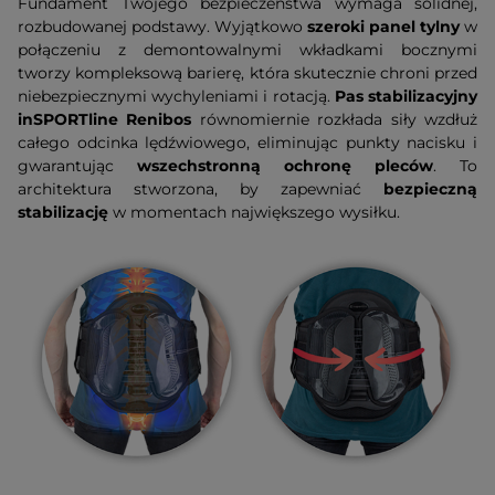
Fundament Twojego bezpieczeństwa wymaga solidnej,
rozbudowanej podstawy. Wyjątkowo
szeroki panel tylny
w
połączeniu z demontowalnymi wkładkami bocznymi
tworzy kompleksową barierę, która skutecznie chroni przed
niebezpiecznymi wychyleniami i rotacją.
Pas stabilizacyjny
inSPORTline Renibos
równomiernie rozkłada siły wzdłuż
całego odcinka lędźwiowego, eliminując punkty nacisku i
gwarantując
wszechstronną ochronę pleców
. To
architektura stworzona, by zapewniać
bezpieczną
stabilizację
w momentach największego wysiłku.