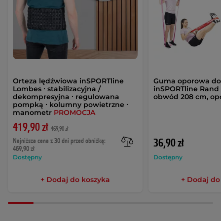
Orteza lędźwiowa inSPORTline
Guma oporowa do
Lombes ∙ stabilizacyjna /
inSPORTline Rand
dekompresyjna ∙ regulowana
obwód 208 cm, opó
pompką ∙ kolumny powietrzne ∙
manometr
PROMOCJA
419,90 zł
469,90 zł
Najniższa cena z 30 dni przed obniżką:
36,90 zł
469,90 zł
Dostępny
Dostępny
+ Dodaj do koszyka
+ Dodaj do