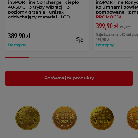
inSPORTline Soncharge ∙ ciepło
inSPORTline Ronyo ∙
40-50°C ∙ 3 tryby wibracji ∙ 3
kolumnami powiet
poziomy grzania ∙ unisex ∙
pompowana ∙ z 
oddychający materiał ∙ LCD
PROMOCJA
399,90 zł
499,90 zł
389,90 zł
Najniższa cena z 30 dni prz
499,90 zł
Dostępny
Dostępny
Porównaj te produkty