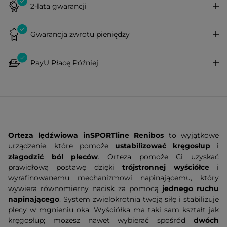
2-lata gwarancji
Gwarancja zwrotu pieniędzy
PayU Płacę Później
Orteza lędźwiowa inSPORTline Renibos
to wyjątkowe
urządzenie, które pomoże
ustabilizować kręgosłup
i
złagodzić ból pleców
. Orteza pomoże Ci uzyskać
prawidłową postawę dzięki
trójstronnej wyściółce
i
wyrafinowanemu mechanizmowi napinającemu, który
wywiera równomierny nacisk za pomocą
jednego ruchu
napinającego
. System zwielokrotnia twoją siłę i stabilizuje
plecy w mgnieniu oka. Wyściółka ma taki sam kształt jak
kręgosłup; możesz nawet wybierać spośród
dwóch