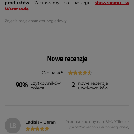
produktów
. Zapraszamy do naszego
showroomu w
Warszawie
.
Zdjęcia mają charakter poglądowy.
Nowe recenzje
Ocena: 4.5
użytkowników
nowe recenzje
90%
2
poleca
użytkowników
Ladislav Beran
Produkt kupiony na inSPORTline.cz
LB
(przetłumaczono automatycznie)