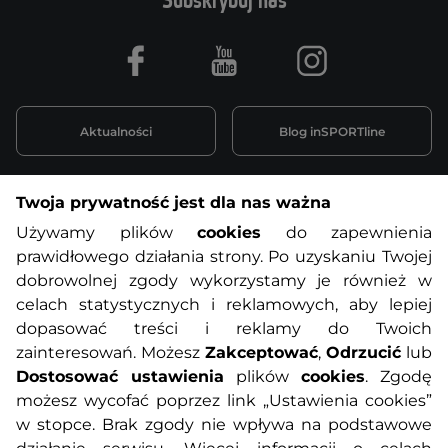
Subskrybuj nas
Facebook
Youtube
Instagram
Aktualności
Blog inSPORTline
Twoja prywatność jest dla nas ważna
Informacje o zakupach
Używamy plików
cookies
do zapewnienia
prawidłowego działania strony. Po uzyskaniu Twojej
O nas
Regulamin sklepu
dobrowolnej zgody wykorzystamy je również w
celach statystycznych i reklamowych, aby lepiej
dopasować treści i reklamy do Twoich
Polityka prywatności
Koszty przesyłek
zainteresowań. Możesz
Zakceptować
,
Odrzucić
lub
Dostosować ustawienia
plików
cookies
. Zgodę
Metody płatności
Program lojalnościowy
możesz wycofać poprzez link „Ustawienia cookies”
w stopce. Brak zgody nie wpływa na podstawowe