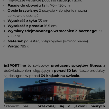
Najwyższe wsparcie podczas każdego ruchu
Pasuje do obwodu talii:
70 – 130 cm
Opcje krzywizny:
2 pozycje + zbrojenie można
całkowicie usunąć
Wysokość z tyłu:
35 cm
Wysokość z przodu:
16,5 cm
Wymiary zdejmowanego wzmocnienia bocznego:
19,5
x 16 cm
Materiał:
poliester, polipropylen (wzmocnienie)
Waga:
785 g
inSPORTline
to światowy
producent sprzętów fitness
z
doświadczeniem sięgającym
ponad 30 lat
. Nasze produkty
są dostępne w ponad
34 krajach na świecie
.
Odwiedź nas i
przekonaj się o jakości naszych