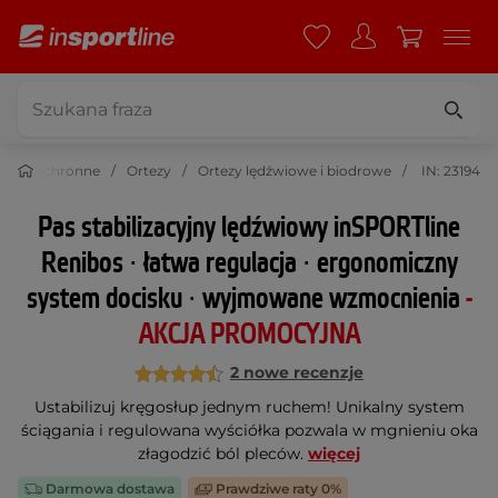
enie ochronne
Ortezy
Ortezy lędźwiowe i biodrowe
IN: 23194
Pas stabilizacyjny lędźwiowy inSPORTline
Renibos ∙ łatwa regulacja ∙ ergonomiczny
system docisku ∙ wyjmowane wzmocnienia
-
AKCJA PROMOCYJNA
2 nowe recenzje
Ustabilizuj kręgosłup jednym ruchem! Unikalny system
ściągania i regulowana wyściółka pozwala w mgnieniu oka
złagodzić ból pleców.
więcej
Darmowa dostawa
Prawdziwe raty 0%