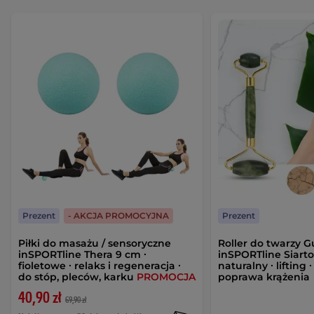
Prezent
- AKCJA PROMOCYJNA
Prezent
Piłki do masażu / sensoryczne
Roller do twarzy 
inSPORTline Thera 9 cm ∙
inSPORTline Siarto 
fioletowe ∙ relaks i regeneracja ∙
naturalny ∙ lifting 
do stóp, pleców, karku
PROMOCJA
poprawa krążenia
40,90 zł
69,90 zł