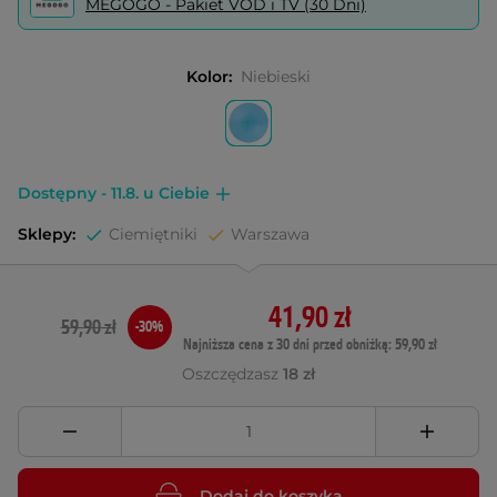
MEGOGO - Pakiet VOD i TV (30 Dni)
Kolor:
Niebieski
Dostępny - 11.8. u Ciebie
Sklepy:
Ciemiętniki
Warszawa
41,90 zł
59,90 zł
-30%
Najniższa cena z 30 dni przed obniżką: 59,90 zł
Oszczędzasz
18 zł
Dodaj do koszyka