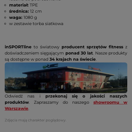
materiał:
TPE
średnica:
12 cm
waga:
1080 g
w zestawie torba siatkowa
inSPORTline
to światowy
producent sprzętów fitness
z
doświadczeniem sięgającym
ponad 30 lat
. Nasze produkty
są dostępne w ponad
34 krajach na świecie
.
Odwiedź nas i
przekonaj się o jakości naszych
produktów
. Zapraszamy do naszego
showroomu w
Warszawie
.
Zdjęcia mają charakter poglądowy.