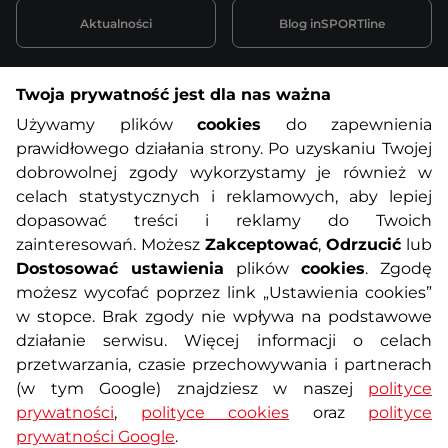
Aktualności
Blog inSPORTline
Twoja prywatność jest dla nas ważna
Informacje o zakupach
Używamy plików
cookies
do zapewnienia
prawidłowego działania strony. Po uzyskaniu Twojej
O nas
Regulamin sklepu
dobrowolnej zgody wykorzystamy je również w
celach statystycznych i reklamowych, aby lepiej
dopasować treści i reklamy do Twoich
Polityka prywatności
Koszty przesyłek
zainteresowań. Możesz
Zakceptować
,
Odrzucić
lub
Dostosować ustawienia
plików
cookies
. Zgodę
Metody płatności
Program lojalnościowy
możesz wycofać poprzez link „Ustawienia cookies”
w stopce. Brak zgody nie wpływa na podstawowe
działanie serwisu. Więcej informacji o celach
Usługi dodatkowe
Reklamacje i serwis
przetwarzania, czasie przechowywania i partnerach
(w tym Google) znajdziesz w naszej
polityce
Formularz kontaktowy
Wyposażenie siłowni
prywatności
,
polityce cookies
oraz
polityce
prywatności Google
.