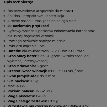
Opis techniczny:
Bezprzewodowe urządzenie do masażu
Solidna, kompaktowa konstrukcja
4 różne nasadki masujące do całego ciała
20 poziomów prędkości
Cyfrowy wskaźnik poziomu naładowania baterii oraz
aktualnej prędkości wibracji
Pomaga rozluźnić napięte mięśnie
Pobudza krążenie krwi
Bateria:
akumulatorowa, 12 V Li-Ion 1500
mAh
Czas pracy baterii:
do 5,8 godz. (w zależności od
wybranej intensywności)
Czas ładowania:
3 godz.
Częstotliwość wibracji:
1800 - 3000 obr / min
Skok (amplituda):
do 8 mm
Siła nacisku:
10 kg
Moc:
48 W
Poziom hałasu:
35 - 45 dB
Waga pistoletu:
840 g
Waga całego zestawu:
1287 g
W zestawie praktyczny pokrowiec ułatwiający