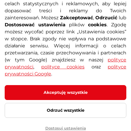
celach statystycznych i reklamowych, aby lepiej
dopasować treści i reklamy do Twoich
Polityka prywatności
Koszty przesyłek
zainteresowań. Możesz
Zakceptować
,
Odrzucić
lub
Dostosować ustawienia
plików
cookies
. Zgodę
Metody płatności
Program lojalnościowy
możesz wycofać poprzez link „Ustawienia cookies”
w stopce. Brak zgody nie wpływa na podstawowe
działanie serwisu. Więcej informacji o celach
Usługi dodatkowe
Reklamacje i serwis
przetwarzania, czasie przechowywania i partnerach
(w tym Google) znajdziesz w naszej
polityce
Formularz kontaktowy
Wyposażenie siłowni
prywatności
,
polityce cookies
oraz
polityce
prywatności Google
.
Zamówienia publiczne
Odstąpienie od umowy
Akceptuję wszystkie
Odrzuć wszystkie
© 2026 SEVEN SPORT s.r.o Wszelkie prawa zastrzeżone
Ustawienia plików cookies
Dostosuj ustawienia