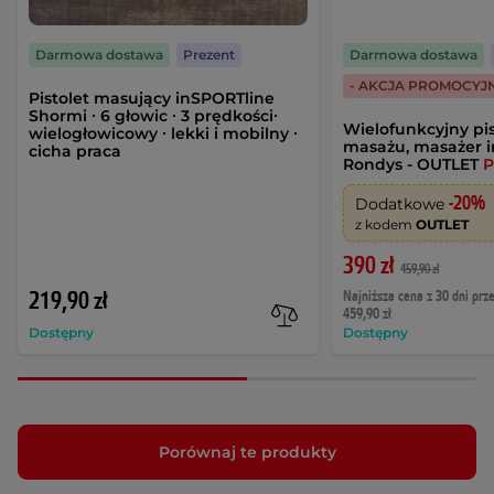
Darmowa dostawa
Prezent
Darmowa dostawa
- AKCJA PROMOCYJ
Pistolet masujący inSPORTline
Shormi ∙ 6 głowic ∙ 3 prędkości∙
Wielofunkcyjny pis
wielogłowicowy ∙ lekki i mobilny ∙
masażu, masażer 
cicha praca
Rondys - OUTLET
-20%
Dodatkowe
z kodem
OUTLET
390 zł
459,90 zł
219,90 zł
Najniższa cena z 30 dni prz
459,90 zł
Dostępny
Dostępny
Porównaj te produkty