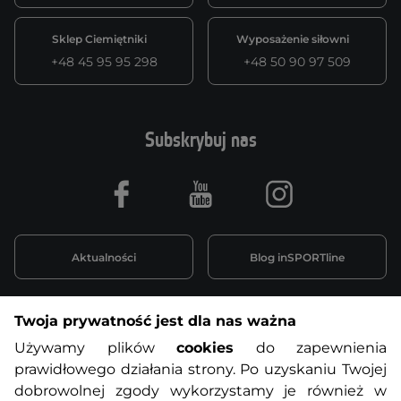
Sklep Ciemiętniki
Wyposażenie siłowni
+48 45 95 95 298
+48 50 90 97 509
Subskrybuj nas
Facebook
Youtube
Instagram
Aktualności
Blog inSPORTline
Twoja prywatność jest dla nas ważna
Informacje o zakupach
Używamy plików
cookies
do zapewnienia
prawidłowego działania strony. Po uzyskaniu Twojej
O nas
Regulamin sklepu
dobrowolnej zgody wykorzystamy je również w