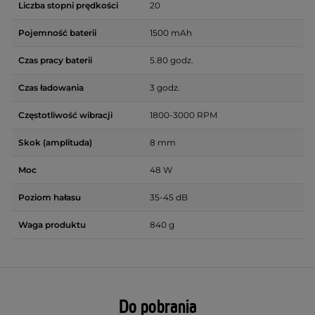
Liczba stopni prędkości
20
Pojemność baterii
1500 mAh
Czas pracy baterii
5.80 godz.
Czas ładowania
3 godz.
Częstotliwość wibracji
1800-3000 RPM
Skok (amplituda)
8 mm
Moc
48 W
Poziom hałasu
35-45 dB
Waga produktu
840 g
Do pobrania