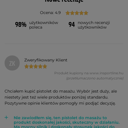
Ocena: 4.9
użytkowników
nowych recenzji
98%
94
poleca
użytkowników
Zweryfikowany Klient
ZK
Produkt kupiony na www.insportline.hu
(przetłumaczono automatycznie)
Chciałem kupić pistolet do masażu. Wybór jest duży, ale
niestety jest też wiele produktów poniżej standardu.
Pozytywne opinie klientów pomogły mi podjąć decyzję.
Nie zawiodłem się, ten pistolet do masażu to
produkt doskonałej jakości, skuteczny w działaniu.
Ma mocny silnik i doskonały stosunek jakości do