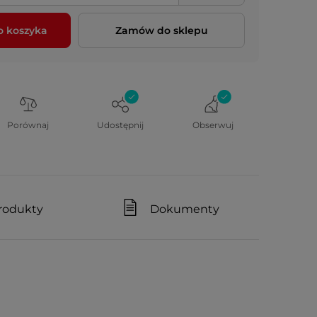
o koszyka
Zamów do sklepu
Porównaj
Udostępnij
Obserwuj
rodukty
Dokumenty