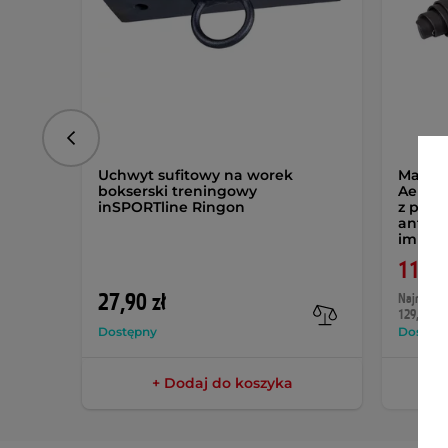
Poprzedni
Uchwyt sufitowy na worek
Mata d
bokserski treningowy
Aero A
inSPORTline Ringon
z pami
antypo
imitac
119,9
27,90 zł
Najniższa 
129,90 zł
Dostępny
Dostęp
+ Dodaj do koszyka