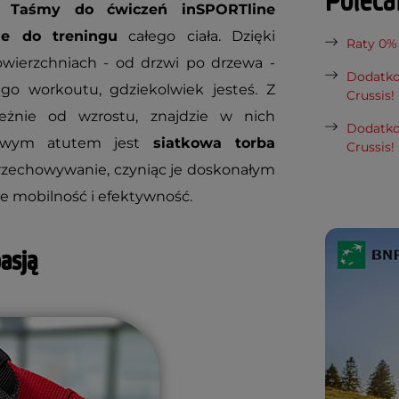
Polec
Taśmy do ćwiczeń inSPORTline
ie do treningu
całego ciała. Dzięki
Raty 0%
wierzchniach - od drzwi po drzewa -
Dodatko
o workoutu, gdziekolwiek jesteś. Z
Crussis!
leżnie od wzrostu, znajdzie w nich
Dodatko
kowym atutem jest
siatkowa torba
Crussis!
 przechowywanie, czyniąc je doskonałym
e mobilność i efektywność.
pasją