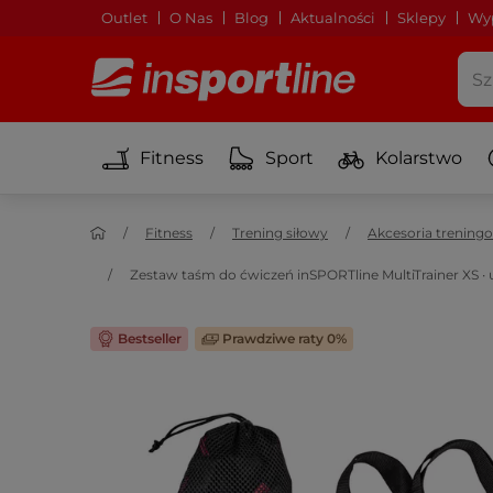
Outlet
O Nas
Blog
Aktualności
Sklepy
Wyp
Fitness
Sport
Kolarstwo
Fitness
Trening siłowy
Akcesoria trening
Zestaw taśm do ćwiczeń inSPORTline MultiTrainer XS ∙
Bestseller
Prawdziwe raty 0%