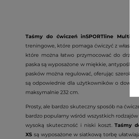
Taśmy do ćwiczeń
inSPORTline MultiTr
treningowe, które pomaga ćwiczyć z własną ma
które można łatwo przymocować do drzwi, 
paska są wyposażone w miękkie, antypoślizgo
pasków można regulować, oferując szeroki za
są odpowiednie dla użytkowników o dowol
maksymalnie 232 cm.
Prosty, ale bardzo skuteczny sposób na ćwiczen
bardzo popularny wśród wszystkich rodzajów
wysoką skuteczność i niski koszt.
Taśmy do
XS
są wyposażone w siatkową torbę ułatwiaj