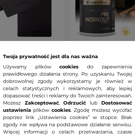
o ćwiczeń inSPORTline
Przedtreningówka inSPORT
Twoja prywatność jest dla nas ważna
dvance 120×60 cm ∙ pianka
Pre Workout 240g
ęcią ∙ 9 mm ∙
Używamy plików
cookies
do zapewnienia
ślizgowa ∙ otwory ∙
ja skóry
PROMOCJA
prawidłowego działania strony. Po uzyskaniu Twojej
0 zł
dobrowolnej zgody wykorzystamy je również w
129,90 zł
celach statystycznych i reklamowych, aby lepiej
49,90 zł
cena z 30 dni przed obniżką:
dopasować treści i reklamy do Twoich zainteresowań.
ny
Dostępny
Możesz
Zakceptować
,
Odrzucić
lub
Dostosować
ustawienia
plików
cookies
. Zgodę możesz wycofać
+ Dodaj do koszyka
+ Dodaj do koszyka
poprzez link „Ustawienia cookies” w stopce. Brak
zgody nie wpływa na podstawowe działanie serwisu.
Więcej informacji o celach przetwarzania, czasie