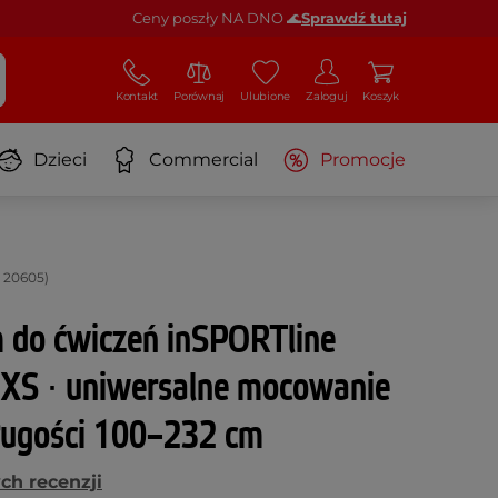
Ceny poszły NA DNO 🌊
Sprawdź tutaj
Kontakt
Porównaj
Ulubione
Zaloguj
Koszyk
Dzieci
Commercial
Promocje
 20605)
 do ćwiczeń inSPORTline
 XS ∙ uniwersalne mocowanie
długości 100–232 cm
ch recenzji