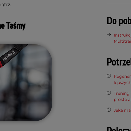
ątrz.
Do pob
ne Taśmy
Instrukc
Multitrai
Potrze
Regenera
lepszyc
Trening 
proste a
Jaka ma