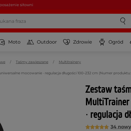
osażenie siłowni
Moto
Outdoor
Zdrowie
Ogród
owe
Taśmy zawieszane
Multitrainery
 uniwersalne mocowanie ∙ regulacja długości 100–232 cm (Numer produktu:
Zestaw taśm
MultiTrainer
∙ regulacja 
34 nowy