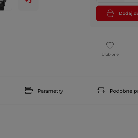
+5
Dodaj d
Ulubione
Parametry
Podobne p