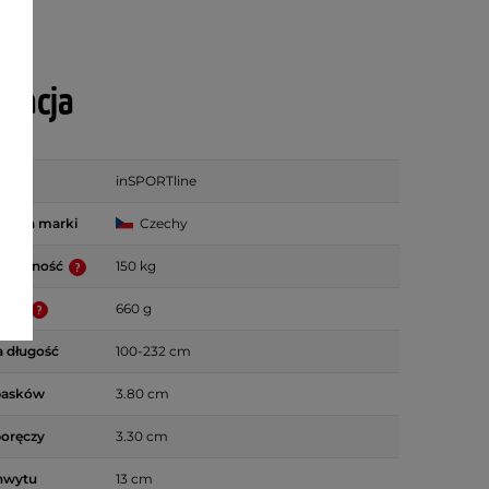
ikacja
inSPORTline
zenia marki
Czechy
a nośność
150 kg
uktu
660 g
 długość
100-232 cm
pasków
3.80 cm
poręczy
3.30 cm
hwytu
13 cm