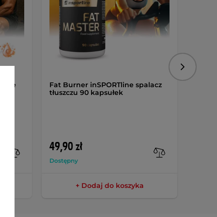
Następny
line
Fat Burner inSPORTline spalacz
Uchwyt
tłuszczu 90 kapsułek
ekspa
podwój
treni
49,90 zł
64,90
Dostępny
Dostęp
+ Dodaj do koszyka