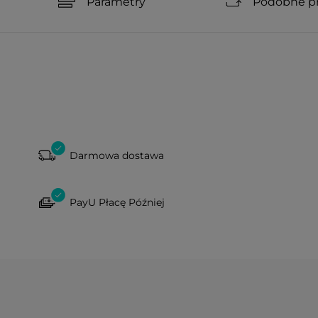
Parametry
Podobne p
Darmowa dostawa
PayU Płacę Później