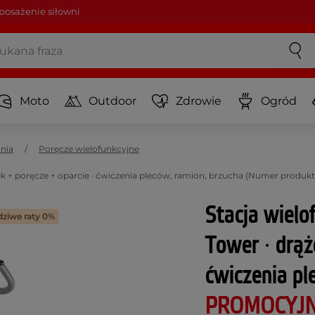
osażenie siłowni
Moto
Outdoor
Zdrowie
Ogród
nia
Poręcze wielofunkcyjne
k + poręcze + oparcie ∙ ćwiczenia pleców, ramion, brzucha (Numer produkt
Stacja wiel
ziwe raty 0%
Tower ∙ drąż
ćwiczenia pl
PROMOCYJ