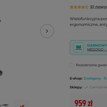
51 nowy
Wielofunkcyjna porę
ergonomiczne, ant
Następny
DARMOWY 
MEGOGO - P
Rozszerzona gwara
E-shop:
Dostępny - 11.
Sklepy:
Ciemiętnik
959 zł