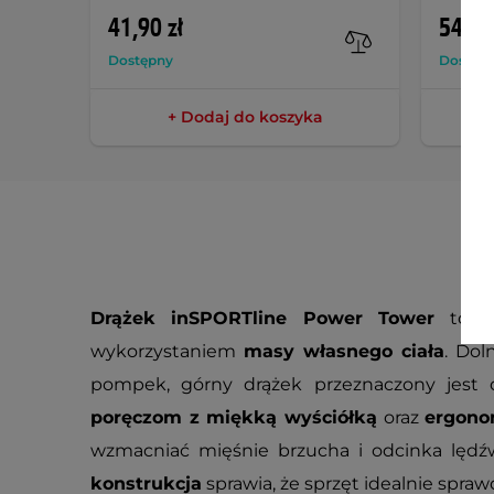
41,90 zł
54,90
Dostępny
Dostęp
+ Dodaj do koszyka
Drążek inSPORTline Power Tower
to do
wykorzystaniem
masy własnego ciała
. Do
pompek, górny drążek przeznaczony jest 
poręczom z miękką wyściółką
oraz
ergono
wzmacniać mięśnie brzucha i odcinka lęd
konstrukcja
sprawia, że sprzęt idealnie spraw