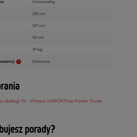
ka
Uniwersalny
210 cm
107 cm
110 cm
37 kg
warancji
Domowa
rania
ja obsługi PL - Poręcz inSPORTline Power Tower
bujesz porady?