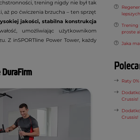
hstronności, trening nigdy nie był tak
Regenera
, aż po ćwiczenia brzucha – ten sprzęt
lepszyc
ysokiej jakości, stabilna konstrukcja
Trening 
ałość, umożliwiając użytkownikom
proste a
zu. Z inSPORTline Power Tower, każdy
Jaka ma
Polec
e DuraFirm
Raty 0%
Dodatko
Crussis!
Dodatko
Crussis!