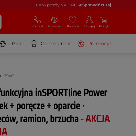
Ceny poszły NA DNO 🌊
Sprawdź tutaj
Kontakt
Porównaj
Ulubione
Zaloguj
Koszyk
Dzieci
Commercial
Promocje
u: 3948)
ofunkcyjna inSPORTline Power
ek + poręcze + oparcie ∙
eców, ramion, brzucha
- AKCJA
NA