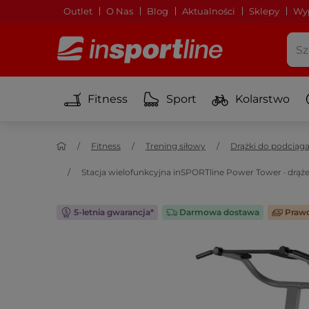
Outlet
O Nas
Blog
Aktualności
Sklepy
Wyp
Fitness
Sport
Kolarstwo
Fitness
Trening siłowy
Drążki do podciąga
Stacja wielofunkcyjna inSPORTline Power Tower ∙ drąże
5-letnia gwarancja*
Darmowa dostawa
Prawd