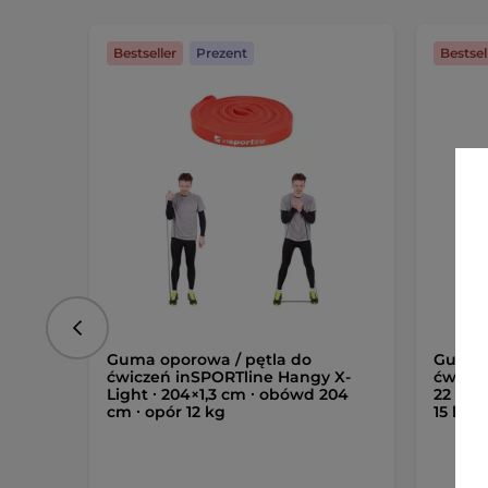
Bestseller
Prezent
Bestsel
Poprzedni
Guma oporowa / pętla do
Guma o
ćwiczeń inSPORTline Hangy X-
ćwicze
Light ∙ 204×1,3 cm ∙ obówd 204
22 mm 
cm ∙ opór 12 kg
15 kg