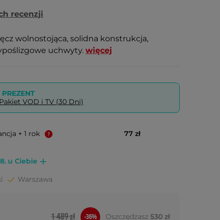
ch recenzji
cz wolnostojąca, solidna konstrukcja,
ypoślizgowe uchwyty.
więcej
PREZENT
akiet VOD i TV (30 Dni)
ncja + 1 rok
77 zł
8. u Ciebie
i
Warszawa
1 489 zł
Oszczędzasz
530 zł
-36%