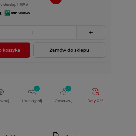
ed obniżką: 1 489 zł
z
o koszyka
Zamów do sklepu
ównaj
Udostępnij
Obserwuj
Raty 0 %