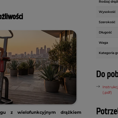
Rodzaj drąż
Wysokość
żliwości
Szerokość
Długość
Waga
Kategoria g
Do pob
Instrukc
(.pdf)
Potrze
ngu z wielofunkcyjnym drążkiem