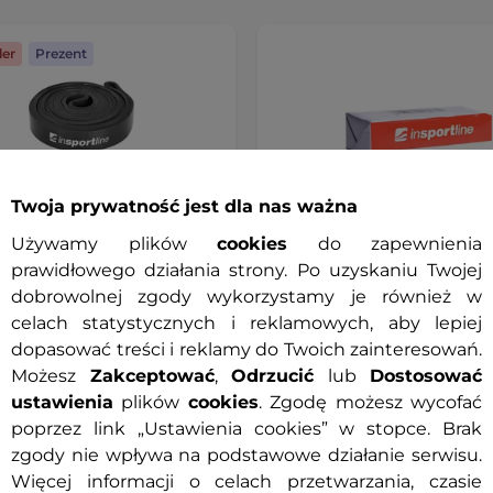
ler
Prezent
Twoja prywatność jest dla nas ważna
Używamy plików
cookies
do zapewnienia
prawidłowego działania strony. Po uzyskaniu Twojej
dobrowolnej zgody wykorzystamy je również w
celach statystycznych i reklamowych, aby lepiej
dopasować treści i reklamy do Twoich zainteresowań.
porowa / pętla do
Magnezja w kostce inSPOR
Możesz
Zakceptować
,
Odrzucić
lub
Dostosować
ń inSPORTline Hangy Light
56 g ∙ chłonne właściwości 
∙ długość 204 cm ∙ opór do
pewny chwyt ∙ trening bez
ustawienia
plików
cookies
. Zgodę możesz wycofać
poślizgu
poprzez link „Ustawienia cookies” w stopce. Brak
zgody nie wpływa na podstawowe działanie serwisu.
Więcej informacji o celach przetwarzania, czasie