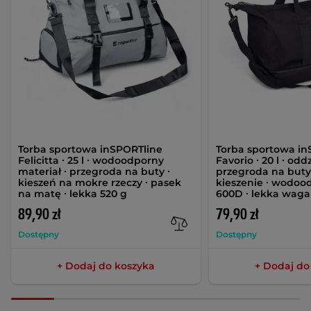
Torba sportowa inSPORTline
Torba sportowa in
Felicitta ∙ 25 l ∙ wodoodporny
Favorio ∙ 20 l ∙ odd
materiał ∙ przegroda na buty ∙
przegroda na buty 
kieszeń na mokre rzeczy ∙ pasek
kieszenie ∙ wodoo
na matę ∙ lekka 520 g
600D ∙ lekka waga
89,90 zł
79,90 zł
Dostępny
Dostępny
+ Dodaj do koszyka
+ Dodaj do