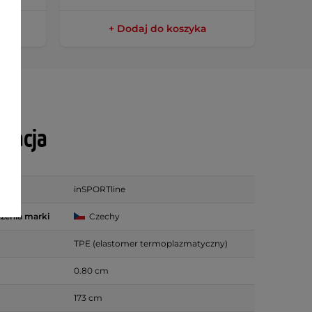
+ Dodaj do koszyka
ikacja
inSPORTline
zenia marki
Czechy
TPE (elastomer termoplazmatyczny)
0.80 cm
173 cm