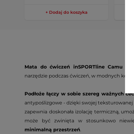
+ Dodaj do koszyka
Mata do ćwiczeń inSPORTline Camu 173
narzędzie podczas ćwiczeń, w modnych kolo
Podłoże
łączy w sobie szereg ważnych ce
antypoślizgowe - dzięki swojej teksturowanej 
zapewnia doskonała izolację termiczną, umoż
może być zwinięta w stosunkowo niewie
minimalną przestrzeń
.