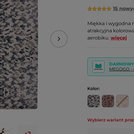
15 nowy
Miękka i wygodna m
atrakcyjna kolorow
aerobiku.
więcej
Następny
DARMOWY 
MEGOGO - P
Kolor:
Wybierz wariant pro