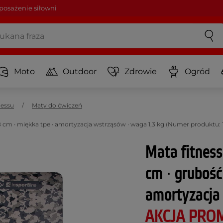
osażenie siłowni
Moto
Outdoor
Zdrowie
Ogród
nessu
Maty do ćwiczeń
 cm ∙ miękka tpe ∙ amortyzacja wstrząsów ∙ waga 1,3 kg (Numer produktu: 
Mata fitnes
cm ∙ grubość
amortyzacja
AKCJA PRO