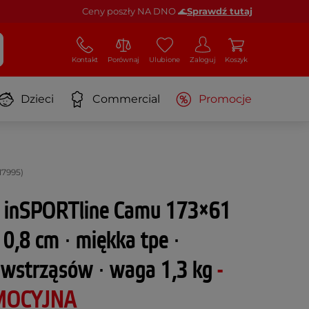
Ceny poszły NA DNO 🌊
Sprawdź tutaj
Kontakt
Porównaj
Ulubione
Zaloguj
Koszyk
Dzieci
Commercial
Promocje
17995)
s inSPORTline Camu 173×61
 0,8 cm ∙ miękka tpe ∙
 wstrząsów ∙ waga 1,3 kg
-
MOCYJNA