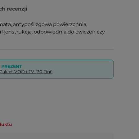
ch recenzji
ata, antypoślizgowa powierzchnia,
a konstrukcja, odpowiednia do ćwiczeń czy
PREZENT
akiet VOD i TV (30 Dni)
duktu