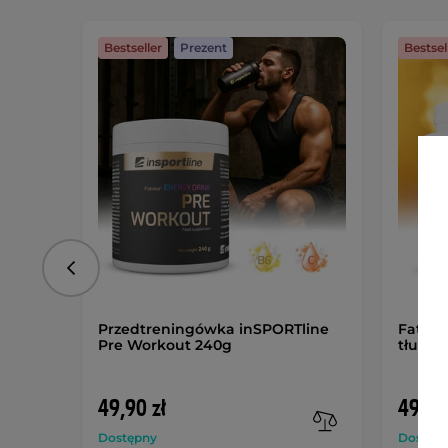
Bestseller
Prezent
Bestsel
Poprzedni
Przedtreningówka inSPORTline
Fat Bu
Pre Workout 240g
tłuszc
49,90 zł
49,90
Dostępny
Dostęp