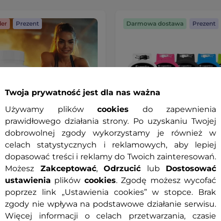
ler
Prezent
Darmowa dostawa
Prezent
Twoja prywatność jest dla nas ważna
Używamy plików
cookies
do zapewnienia
prawidłowego działania strony. Po uzyskaniu Twojej
dobrowolnej zgody wykorzystamy je również w
celach statystycznych i reklamowych, aby lepiej
dopasować treści i reklamy do Twoich zainteresowań.
rner inSPORTline spalacz
Zegarek/Krokomierz
Możesz
Zakceptować
,
Odrzucić
lub
Dostosować
zu 90 kapsułek
elektroniczny wodoodporn
inSPORTline Strippy
ustawienia
plików
cookies
. Zgodę możesz wycofać
poprzez link „Ustawienia cookies” w stopce. Brak
 zł
149,90 zł
zgody nie wpływa na podstawowe działanie serwisu.
Więcej informacji o celach przetwarzania, czasie
ny
Dostępny