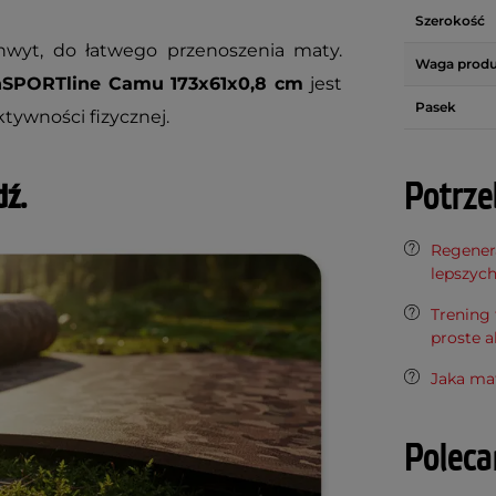
Szerokość
wyt, do łatwego przenoszenia maty.
Waga prod
nSPORTline Camu 173x61x0,8 cm
jest
Pasek
tywności fizycznej.
Potrze
dź.
Regenera
lepszyc
Trening 
proste a
Jaka ma
Polec