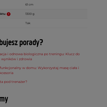
61 cm
uktu
1300 g
Tak
bujesz porady?
cja i odnowa biologiczna po treningu: Klucz do
h wyników i zdrowia
funkcjonalny w domu: Wykorzystaj masę ciała i
kcesoria
ta pod trenażer?
amy