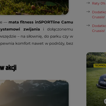
Raty 0%
Dodatko
Crussis!
nie —
mata fitness inSPORTline Camu
Dodatko
ystemowi zwijania
i dołączonemu
Crussis!
wszędzie – na siłownię, do parku czy w
zapewnia komfort nawet w podróży, bez
w akcji