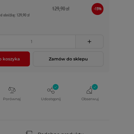
129,90 zł
-15%
ed obniżką: 129,90 zł
o koszyka
Zamów do sklepu
Porównaj
Udostępnij
Obserwuj