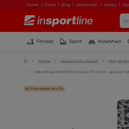
Outlet
O Nas
Blog
Aktualności
Sklepy
Wyp
Fitness
Sport
Kolarstwo
Fitness
Akcesoria do ćwiczeń
Maty do fit
Mata fitness inSPORTline Camu 173×61 cm ∙ grubość 0,8
Prawdziwe raty 0%