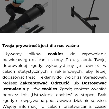
Twoja prywatność jest dla nas ważna
iacz na gryf inSPORTline
Podnośnik do sztangi mar
Używamy plików
cookies
do zapewnienia
oll ∙ pianka NBR 3 cm ∙
ciągu inSPORTline Deadlift
prawidłowego działania strony. Po uzyskaniu Twojej
50 g ∙ wodoodporny ∙
Jack
 na rzepy
dobrowolnej zgody wykorzystamy je również w
celach statystycznych i reklamowych, aby lepiej
 zł
419,90 zł
dopasować treści i reklamy do Twoich zainteresowań.
ny
Możesz
Zakceptować
,
Odrzucić
Dostępny
lub
Dostosować
ustawienia
plików
cookies
. Zgodę możesz wycofać
poprzez link „Ustawienia cookies” w stopce. Brak
+ Dodaj do koszyka
+ Dodaj do koszyka
zgody nie wpływa na podstawowe działanie serwisu.
Więcej informacji o celach przetwarzania, czasie