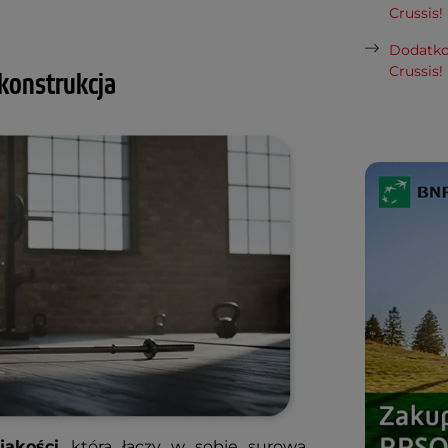
Crussis!
Dodatko
Crussis!
konstrukcja
jakości
, która łączy w sobie surową,