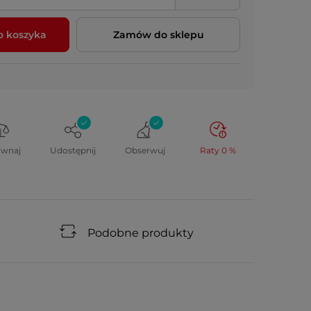
o koszyka
Zamów do sklepu
ównaj
Udostępnij
Obserwuj
Raty 0 %
Podobne produkty