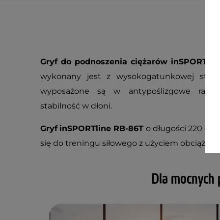
Gryf do podnoszenia ciężarów inSPORTlin
wykonany jest z wysokogatunkowej stali 
wyposażone są w antypoślizgowe radeł
stabilność w dłoni.
Gryf
inSPORTline RB-86T
o długości 220 cm 
się do treningu siłowego z użyciem obciąże
Dla mocnych