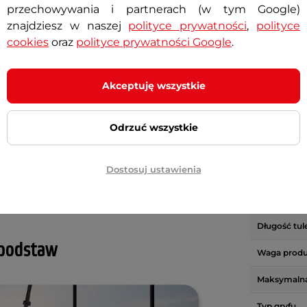
przechowywania i partnerach (w tym Google)
znajdziesz w naszej
polityce prywatności
,
polityce
cookies
oraz
polityce prywatności Google
.
Specyf
e - prosty 220cm RB-86T z gwintem
Akceptuję wszystkie
o polerowanej powierzchni. Chwyty
Marka
kowanie, zapewniające maksymalną
Odrzuć wszystkie
Kraj pochod
Dostosuj ustawienia
Średnica gr
i średnicy na obciążenia 30 mm nadaje
ń z otworem 30 mm.
Długość gry
Długość tule
 podstaw
Waga prod
Maksymaln
Typ gryfu