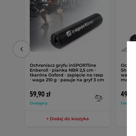
Poprzedni
Ochraniacz gryfu inSPORTline
Ochran
Enberoll ∙ pianka NBR 2,5 cm ∙
Shaper
tkanina Oxford ∙ zapięcie na rzep
waga 2
∙ waga 210 g ∙ pasuje na gryf 3 cm
montaż
59,90 zł
49,90
Dostępny
Dostęp
+ Dodaj do koszyka