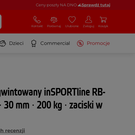
Ceny poszły NA DNO 🌊
Sprawdź tutaj
Kontakt
Porównaj
Ulubione
Zaloguj
Koszyk
Dzieci
Commercial
Promocje
 gwintowany inSPORTline RB-
 30 mm ∙ 200 kg ∙ zaciski w
h recenzji