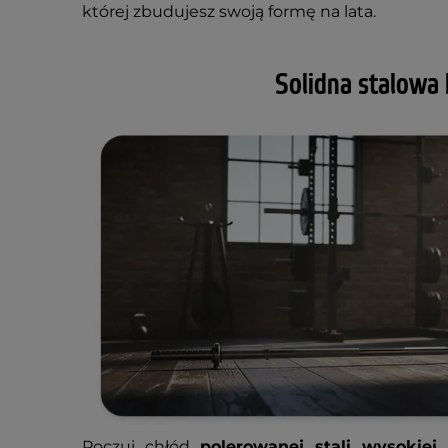
której zbudujesz swoją formę na lata.
Solidna stalowa 
Poczuj chłód
polerowanej stali wysokiej 