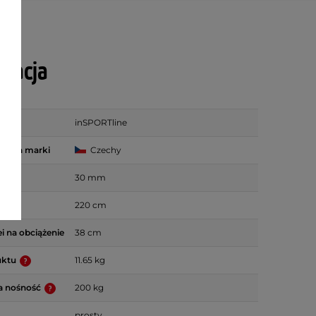
ikacja
inSPORTline
zenia marki
Czechy
yfu
30 mm
fu
220 cm
i na obciążenie
38 cm
uktu
11.65 kg
a nośność
200 kg
prosty