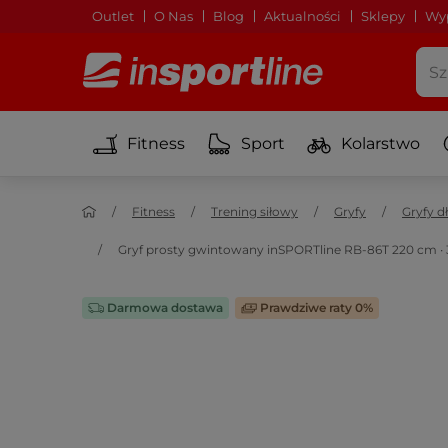
Outlet
O Nas
Blog
Aktualności
Sklepy
Wyp
Fitness
Sport
Kolarstwo
Fitness
Trening siłowy
Gryfy
Gryfy d
Gryf prosty gwintowany inSPORTline RB-86T 220 cm ∙ 
Darmowa dostawa
Prawdziwe raty 0%