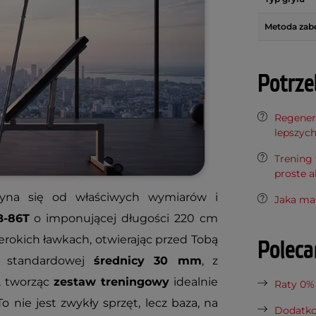
Metoda zabe
Potrze
Regenera
lepszyc
Trening 
proste a
yna się od właściwych wymiarów i
Jaka ma
B-86T
o imponującej długości 220 cm
rokich ławkach, otwierając przed Tobą
Polec
ki standardowej
średnicy 30 mm
, z
e, tworząc
zestaw treningowy
idealnie
Raty 0%
 nie jest zwykły sprzęt, lecz baza, na
Dodatko