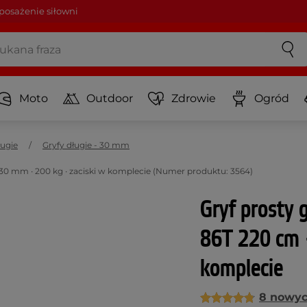
osażenie siłowni
Moto
Outdoor
Zdrowie
Ogród
ługie
Gryfy długie - 30 mm
30 mm ∙ 200 kg ∙ zaciski w komplecie (Numer produktu: 3564)
Gryf prosty
86T 220 cm ∙
komplecie
8 nowyc