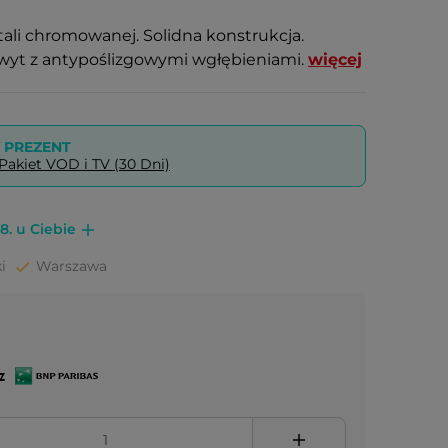
tali chromowanej. Solidna konstrukcja.
yt z antypoślizgowymi wgłębieniami.
więcej
PREZENT
akiet VOD i TV (30 Dni)
8. u Ciebie
i
Warszawa
z