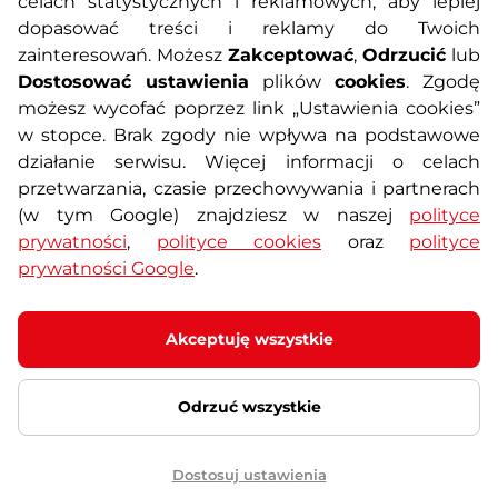
celach statystycznych i reklamowych, aby lepiej
dopasować treści i reklamy do Twoich
Polityka prywatności
Koszty przesyłek
zainteresowań. Możesz
Zakceptować
,
Odrzucić
lub
Dostosować ustawienia
plików
cookies
. Zgodę
Metody płatności
Program lojalnościowy
możesz wycofać poprzez link „Ustawienia cookies”
w stopce. Brak zgody nie wpływa na podstawowe
działanie serwisu. Więcej informacji o celach
Usługi dodatkowe
Reklamacje i serwis
przetwarzania, czasie przechowywania i partnerach
(w tym Google) znajdziesz w naszej
polityce
Formularz kontaktowy
Wyposażenie siłowni
prywatności
,
polityce cookies
oraz
polityce
prywatności Google
.
Zamówienia publiczne
Odstąpienie od umowy
Akceptuję wszystkie
Odrzuć wszystkie
© 2026 SEVEN SPORT s.r.o Wszelkie prawa zastrzeżone
Ustawienia plików cookies
Dostosuj ustawienia