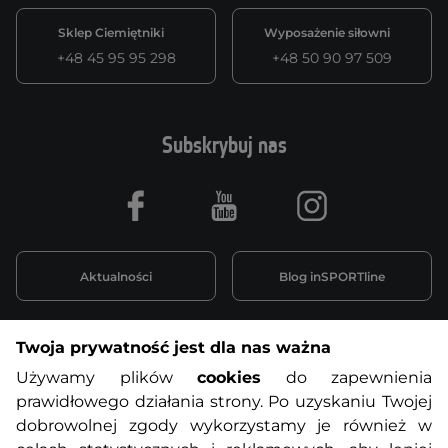
Sklep Ciemiętniki
Wyposażenie siłowni
+48 45 95 95 298
+48 50 90 97 509
Subskrybuj nas
Facebook
Youtube
Instagram
Aktualności
Blog inSPORTline
Twoja prywatność jest dla nas ważna
Informacje o zakupach
Używamy plików
cookies
do zapewnienia
prawidłowego działania strony. Po uzyskaniu Twojej
O nas
Regulamin sklepu
dobrowolnej zgody wykorzystamy je również w