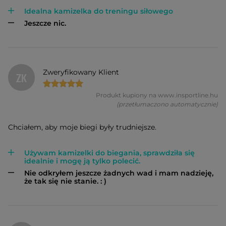
Idealna kamizelka do treningu siłowego
Jeszcze nic.
Zweryfikowany Klient
ZK
Produkt kupiony na www.insportline.hu
(przetłumaczono automatycznie)
Chciałem, aby moje biegi były trudniejsze.
Używam kamizelki do biegania, sprawdziła się
idealnie i mogę ją tylko polecić.
Nie odkryłem jeszcze żadnych wad i mam nadzieję,
że tak się nie stanie. : )