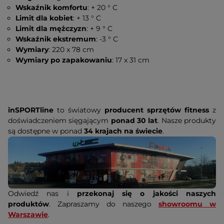
Wskaźnik komfortu
: + 20 ° C
Limit dla kobiet
: + 13 ° C
Limit dla mężczyzn
: + 9 ° C
Wskaźnik ekstremum
: -3 ° C
Wymiary
: 220 x 78 cm
Wymiary po zapakowaniu
: 17 x 31 cm
inSPORTline
to światowy
producent sprzętów fitness
z
doświadczeniem sięgającym
ponad 30 lat
. Nasze produkty
są dostępne w ponad
34 krajach na świecie
.
Odwiedź nas i
przekonaj się o jakości naszych
produktów
. Zapraszamy do naszego
showroomu w
Warszawie
.