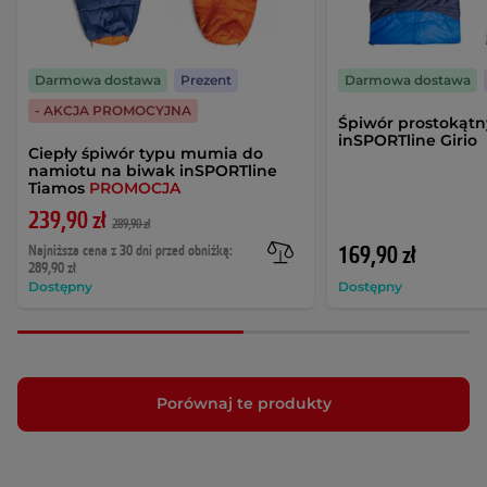
Darmowa dostawa
Prezent
Darmowa dostawa
- AKCJA PROMOCYJNA
Śpiwór prostokąt
inSPORTline Girio
Ciepły śpiwór typu mumia do
namiotu na biwak inSPORTline
Tiamos
PROMOCJA
239,90 zł
289,90 zł
Najniższa cena z 30 dni przed obniżką:
169,90 zł
289,90 zł
Dostępny
Dostępny
Porównaj te produkty