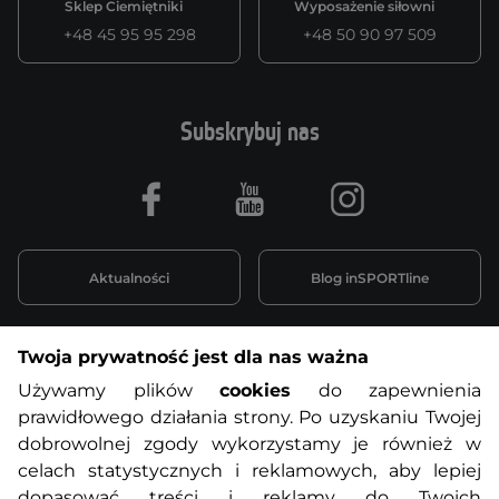
Sklep Ciemiętniki
Wyposażenie siłowni
+48 45 95 95 298
+48 50 90 97 509
Subskrybuj nas
Facebook
Youtube
Instagram
Aktualności
Blog inSPORTline
Twoja prywatność jest dla nas ważna
Informacje o zakupach
Używamy plików
cookies
do zapewnienia
prawidłowego działania strony. Po uzyskaniu Twojej
O nas
Regulamin sklepu
dobrowolnej zgody wykorzystamy je również w
celach statystycznych i reklamowych, aby lepiej
dopasować treści i reklamy do Twoich