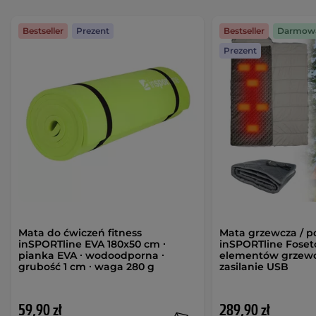
Bestseller
Prezent
Bestseller
Darmowa
Prezent
Mata do ćwiczeń fitness
Mata grzewcza / p
inSPORTline EVA 180x50 cm ∙
inSPORTline Foset
pianka EVA ∙ wodoodporna ∙
elementów grzewcz
grubość 1 cm ∙ waga 280 g
zasilanie USB
59,90 zł
289,90 zł