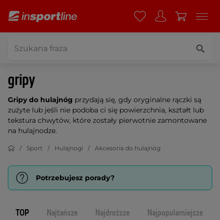
gripy
Gripy do hulajnóg
przydają się, gdy oryginalne rączki są
zużyte lub jeśli nie podoba ci się powierzchnia, kształt lub
tekstura chwytów, które zostały pierwotnie zamontowane
na hulajnodze.
Sport
Hulajnogi
Akcesoria do hulajnóg
Potrzebujesz porady?
TOP
Najtańsze
Najdroższe
Najpopularniejsze