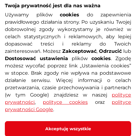
Twoja prywatność jest dla nas ważna
Informacje o zakupach
Używamy plików
cookies
do zapewnienia
prawidłowego działania strony. Po uzyskaniu Twojej
O nas
Regulamin sklepu
dobrowolnej zgody wykorzystamy je również w
celach statystycznych i reklamowych, aby lepiej
dopasować treści i reklamy do Twoich
Polityka prywatności
Koszty przesyłek
zainteresowań. Możesz
Zakceptować
,
Odrzucić
lub
Dostosować ustawienia
plików
cookies
. Zgodę
Metody płatności
Program lojalnościowy
możesz wycofać poprzez link „Ustawienia cookies”
w stopce. Brak zgody nie wpływa na podstawowe
działanie serwisu. Więcej informacji o celach
Usługi dodatkowe
Reklamacje i serwis
przetwarzania, czasie przechowywania i partnerach
(w tym Google) znajdziesz w naszej
polityce
Formularz kontaktowy
Wyposażenie siłowni
prywatności
,
polityce cookies
oraz
polityce
prywatności Google
.
Zamówienia publiczne
Odstąpienie od umowy
Akceptuję wszystkie