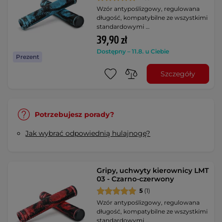
Wzór antypoślizgowy, regulowana
długość, kompatybilne ze wszystkimi
standardowymi …
39,90 zł
Dostępny – 11.8. u Ciebie
Prezent
Szczegóły
Potrzebujesz porady?
Jak wybrać odpowiednią hulajnogę?
Gripy, uchwyty kierownicy LMT
03 - Czarno-czerwony
5
(1)
Wzór antypoślizgowy, regulowana
długość, kompatybilne ze wszystkimi
standardowymi …