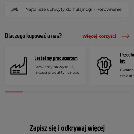
Najtańsze uchwyty do hulajnogi - Porównanie
Dlaczego kupować u nas?
Więcej korzyści
Przedł
Jesteśmy producentem
lat
Stawiamy na wysokiej
Gwaranc
jakości produkty i usługi.
wybran
Zapisz się i odkrywaj więcej