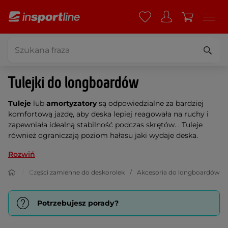
Tulejki do longboardów
Tuleje
lub
amortyzatory
są odpowiedzialne za bardziej
komfortową jazdę, aby deska lepiej reagowała na ruchy i
zapewniała idealną stabilność podczas skrętów. . Tuleje
również ograniczają poziom hałasu jaki wydaje deska.
Rozwiń
boardy
Części zamienne do deskorolek
Akcesoria do longboardów
Potrzebujesz porady?