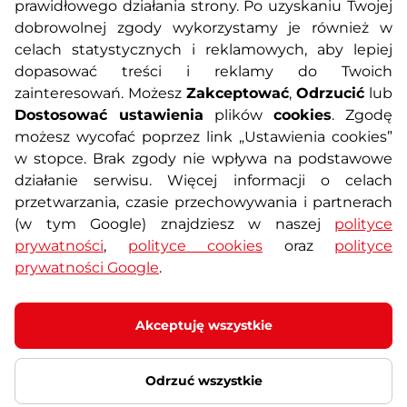
prawidłowego działania strony. Po uzyskaniu Twojej
O nas
Regulamin sklepu
dobrowolnej zgody wykorzystamy je również w
celach statystycznych i reklamowych, aby lepiej
dopasować treści i reklamy do Twoich
Polityka prywatności
Koszty przesyłek
zainteresowań. Możesz
Zakceptować
,
Odrzucić
lub
Dostosować ustawienia
plików
cookies
. Zgodę
Metody płatności
Program lojalnościowy
możesz wycofać poprzez link „Ustawienia cookies”
w stopce. Brak zgody nie wpływa na podstawowe
działanie serwisu. Więcej informacji o celach
Usługi dodatkowe
Reklamacje i serwis
przetwarzania, czasie przechowywania i partnerach
(w tym Google) znajdziesz w naszej
polityce
Formularz kontaktowy
Wyposażenie siłowni
prywatności
,
polityce cookies
oraz
polityce
prywatności Google
.
Zamówienia publiczne
Odstąpienie od umowy
Akceptuję wszystkie
Odrzuć wszystkie