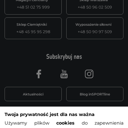
+48 51 02 75 999
+48 50 96 02 509
Sklep Ciemiętniki
Wyposażenie siłowni
+48 45 95 95 298
+48 50 90 97 509
Subskrybuj nas
Facebook
Youtube
Instagram
Aktualności
Blog inSPORTline
Twoja prywatność jest dla nas ważna
Informacje o zakupach
Używamy plików
cookies
do zapewnienia