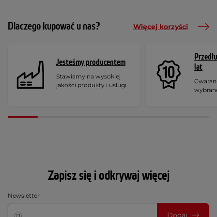
Dlaczego kupować u nas?
Więcej korzyści
Przedł
Jesteśmy producentem
lat
Stawiamy na wysokiej
Gwaranc
jakości produkty i usługi.
wybran
Zapisz się i odkrywaj więcej
Newsletter
Dodaj