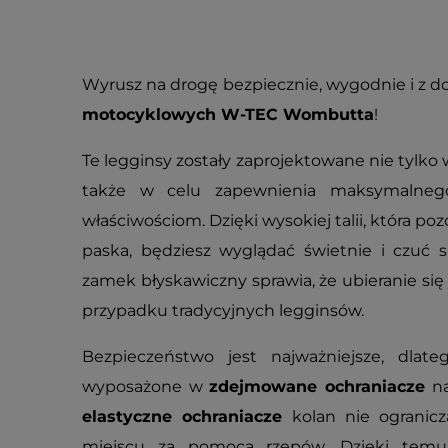
Wyrusz na drogę bezpiecznie, wygodnie i z do
motocyklowych W-TEC Wombutta
!
Te legginsy zostały zaprojektowane nie tylko w
także w celu zapewnienia maksymalnego
właściwościom. Dzięki wysokiej talii, która poz
paska, będziesz wyglądać świetnie i czuć si
zamek błyskawiczny sprawia, że ubieranie się j
przypadku tradycyjnych legginsów.
Bezpieczeństwo jest najważniejsze, dlate
wyposażone w
zdejmowane ochraniacze
na
elastyczne ochraniacze
kolan nie ogranicz
miejscu za pomocą rzepów. Dzięki temu