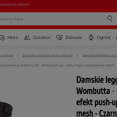
osażenie siłowni
Moto
Outdoor
Zdrowie
Ogród
ocyklowe
Damskie spodnie motocyklowe
Damskie legginsy mo
mowane protektory CE ∙ efekt push-up ∙ oddychająca podszewka mesh - 
Damskie leg
Wombutta ∙ 
efekt push-
mesh - Czar