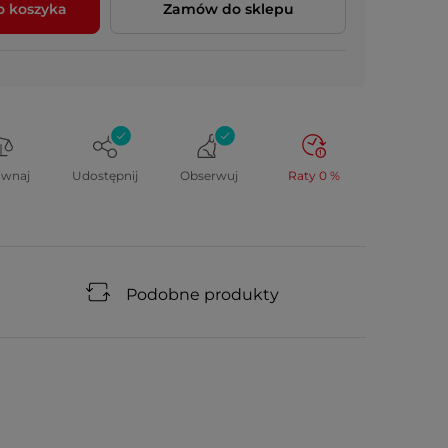
o koszyka
Zamów do sklepu
ównaj
Udostępnij
Obserwuj
Raty 0 %
Podobne produkty