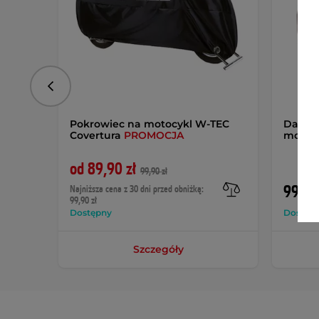
Poprzedni
Pokrowiec na motocykl W-TEC
Damsk
Covertura
PROMOCJA
motoc
od 89,90 zł
99,90 zł
999 z
Najniższa cena z 30 dni przed obniżką:
99,90 zł
Dostępny
Dostęp
Szczegóły