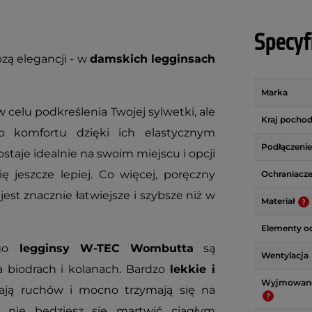
Specyf
zą elegancji - w
damskich legginsach
Marka
 celu podkreślenia Twojej sylwetki, ale
Kraj pochod
 komfortu dzięki ich elastycznym
Podłączenie
ostaje idealnie na swoim miejscu i opcji
ę jeszcze lepiej. Co więcej, poręczny
Ochraniacz
est znacznie łatwiejsze i szybsze niż w
Materiał
Elementy o
go
legginsy W-TEC Wombutta
są
Wentylacja
 biodrach i kolanach. Bardzo
lekkie i
Wyjmowane
ają ruchów i mocno trzymają się na
 nie będziesz się martwić ciągłym