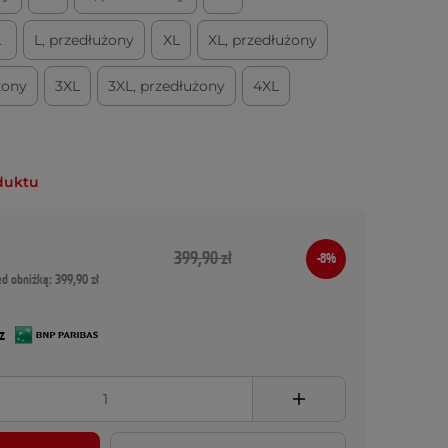
L
L, przedłużony
XL
XL, przedłużony
żony
3XL
3XL, przedłużony
4XL
duktu
399,90 zł
-8%
ed obniżką: 399,90 zł
z