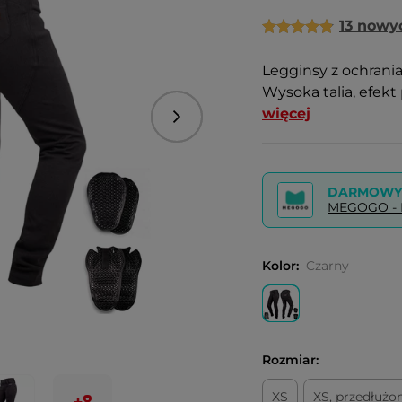
13 nowyc
Legginsy z ochrania
Wysoka talia, efekt
więcej
Następny
DARMOWY 
MEGOGO - P
Kolor:
Czarny
Rozmiar:
XS
XS, przedłużo