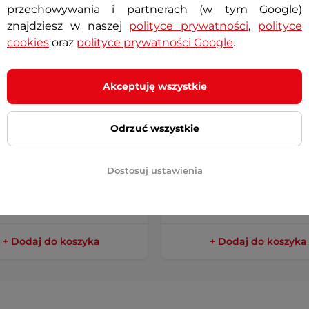
przechowywania i partnerach (w tym Google)
znajdziesz w naszej
polityce prywatności
,
polityce
cookies
oraz
polityce prywatności Google
.
Akceptuję wszystkie
a skórzana kurtka
Damska letnia kurtka
Odrzuć wszystkie
yklowa W-TEC Kaika
motocyklowa W-TEC Marti
Dostosuj ustawienia
ł
399,90 zł
ny
Dostępny
+ Dodaj do koszyka
+ Dodaj do koszyka