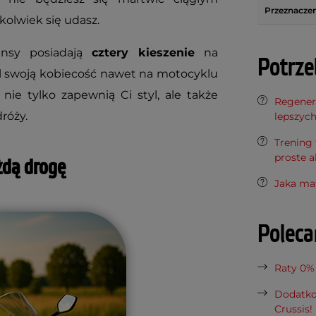
Przeznaczen
olwiek się udasz.
ginsy posiadają
cztery kieszenie
na
Potrze
l swoją kobiecość nawet na motocyklu
e nie tylko zapewnią Ci styl, ale także
Regenera
róży.
lepszyc
Trening 
proste a
żdą drogę
Jaka ma
Polec
Raty 0%
Dodatko
Crussis!