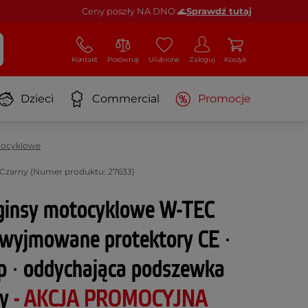
Ceny poszły NA DNO 🌊
Sprawdź tutaj
Kontakt
Porównaj
Ulubione
Zaloguj
Koszyk
Dzieci
Commercial
Promocje
tocyklowe
Czarny (Numer produktu: 27633)
ginsy motocyklowe W-TEC
wyjmowane protektory CE ∙
up ∙ oddychająca podszewka
ny
- AKCJA PROMOCYJNA