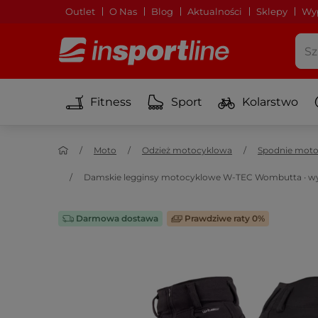
Outlet
O Nas
Blog
Aktualności
Sklepy
Wyp
Fitness
Sport
Kolarstwo
Moto
Odzież motocyklowa
Spodnie mot
Damskie legginsy motocyklowe W-TEC Wombutta ∙ wyj
Darmowa dostawa
Prawdziwe raty 0%