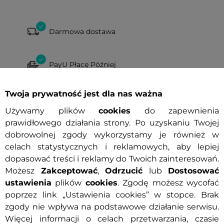
Darmowa dostawa
PayU Płacę Później
Twoja prywatność jest dla nas ważna
Używamy plików
cookies
do zapewnienia
prawidłowego działania strony. Po uzyskaniu Twojej
dobrowolnej zgody wykorzystamy je również w
celach statystycznych i reklamowych, aby lepiej
dopasować treści i reklamy do Twoich zainteresowań.
Możesz
Zakceptować
,
Odrzucić
lub
Dostosować
wa dostawa
Prezent
Darmowa dostawa
Prezent
ustawienia
plików
cookies
. Zgodę możesz wycofać
wa wymiana rozmiaru
Darmowa wymiana rozmiaru
poprzez link „Ustawienia cookies” w stopce. Brak
zgody nie wpływa na podstawowe działanie serwisu.
Więcej informacji o celach przetwarzania, czasie