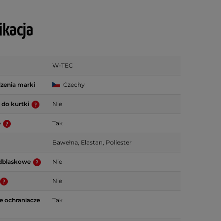
ikacja
W-TEC
zenia marki
Czechy
 do kurtki
Nie
e
Tak
Bawełna, Elastan, Poliester
dblaskowe
Nie
Nie
 ochraniacze
Tak