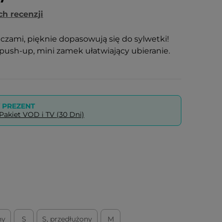
h recenzji
czami, pięknie dopasowują się do sylwetki!
 push-up, mini zamek ułatwiający ubieranie.
PREZENT
akiet VOD i TV (30 Dni)
ny
S
S, przedłużony
M