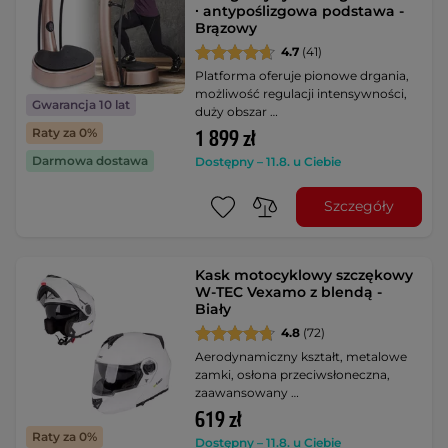
∙ antypoślizgowa podstawa -
Brązowy
4.7
(41)
Platforma oferuje pionowe drgania,
możliwość regulacji intensywności,
Gwarancja 10 lat
duży obszar …
Raty za 0%
1 899 zł
Darmowa dostawa
Dostępny – 11.8. u Ciebie
Szczegóły
Kask motocyklowy szczękowy
W-TEC Vexamo z blendą -
Biały
4.8
(72)
Aerodynamiczny kształt, metalowe
zamki, osłona przeciwsłoneczna,
zaawansowany …
619 zł
Raty za 0%
Dostępny – 11.8. u Ciebie