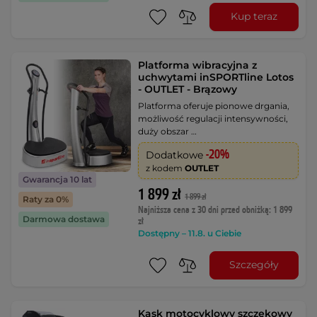
Kup teraz
Platforma wibracyjna z
uchwytami inSPORTline Lotos
- OUTLET - Brązowy
Platforma oferuje pionowe drgania,
możliwość regulacji intensywności,
duży obszar …
-20%
Dodatkowe
z kodem
OUTLET
Gwarancja 10 lat
1 899 zł
1 899 zł
Raty za 0%
Najniższa cena z 30 dni przed obniżką: 1 899
Darmowa dostawa
zł
Dostępny – 11.8. u Ciebie
Szczegóły
Kask motocyklowy szczękowy