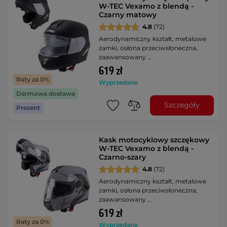
W-TEC Vexamo z blendą -
Czarny matowy
4.8
(72)
Aerodynamiczny kształt, metalowe
zamki, osłona przeciwsłoneczna,
zaawansowany …
619 zł
Raty za 0%
Wyprzedane
Darmowa dostawa
Szczegóły
Prezent
Kask motocyklowy szczękowy
W-TEC Vexamo z blendą -
Czarno-szary
4.8
(72)
Aerodynamiczny kształt, metalowe
zamki, osłona przeciwsłoneczna,
zaawansowany …
619 zł
Raty za 0%
Wyprzedane