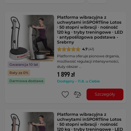
Platforma wibracyjna z
uchwytami inSPORTline Lotos
∙ 50 stopni wibracji ∙ nośność
120 kg ∙ tryby treningowe ∙ LED
∙ antypoślizgowa podstawa -
Srebrny
4.7
(41)
Platforma oferuje pionowe drgania,
możliwość regulacji intensywności,
Gwarancja 10 lat
duży obszar …
Raty za 0%
1 899 zł
Darmowa dostawa
Dostępny – 11.8. u Ciebie
Szczegóły
Platforma wibracyjna z
uchwytami inSPORTline Lotos
∙ 50 stopni wibracji ∙ nośność
120 kg ∙ tryby treningowe ∙ LED