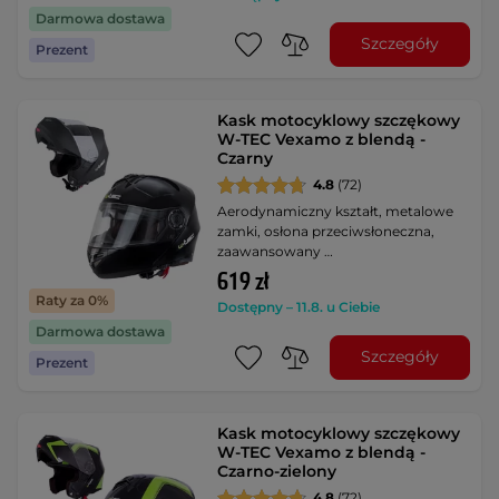
Darmowa dostawa
Szczegóły
Prezent
Kask motocyklowy szczękowy
W-TEC Vexamo z blendą -
Czarny
4.8
(72)
Aerodynamiczny kształt, metalowe
zamki, osłona przeciwsłoneczna,
zaawansowany …
619 zł
Raty za 0%
Dostępny – 11.8. u Ciebie
Darmowa dostawa
Szczegóły
Prezent
Kask motocyklowy szczękowy
W-TEC Vexamo z blendą -
Czarno-zielony
4.8
(72)