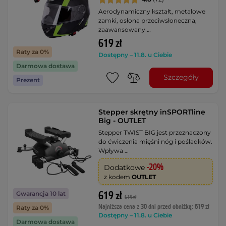
Aerodynamiczny kształt, metalowe
zamki, osłona przeciwsłoneczna,
zaawansowany …
619 zł
Raty za 0%
Dostępny – 11.8. u Ciebie
Darmowa dostawa
Szczegóły
Prezent
Stepper skrętny inSPORTline
Big - OUTLET
Stepper TWIST BIG jest przeznaczony
do ćwiczenia mięśni nóg i pośladków.
Wpływa …
-20%
Dodatkowe
z kodem
OUTLET
619 zł
Gwarancja 10 lat
619 zł
Najniższa cena z 30 dni przed obniżką: 619 zł
Raty za 0%
Dostępny – 11.8. u Ciebie
Darmowa dostawa