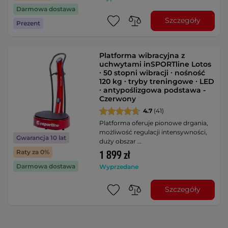
Darmowa dostawa
Szczegóły
Prezent
Platforma wibracyjna z
uchwytami inSPORTline Lotos
∙ 50 stopni wibracji ∙ nośność
120 kg ∙ tryby treningowe ∙ LED
∙ antypoślizgowa podstawa -
Czerwony
4.7
(41)
Platforma oferuje pionowe drgania,
możliwość regulacji intensywności,
Gwarancja 10 lat
duży obszar …
Raty za 0%
1 899 zł
Darmowa dostawa
Wyprzedane
Szczegóły