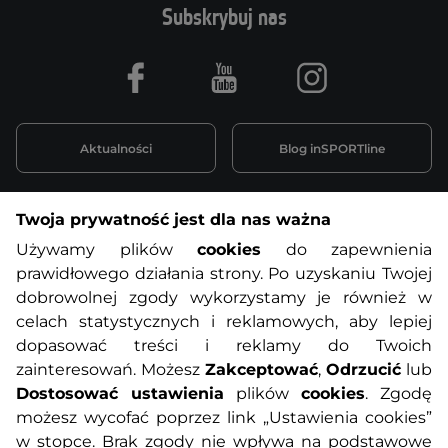
Subskrybuj nas
Facebook
Youtube
Instagram
Aktualności
Blog inSPORTline
Twoja prywatność jest dla nas ważna
Informacje o zakupach
Używamy plików
cookies
do zapewnienia
prawidłowego działania strony. Po uzyskaniu Twojej
O nas
Regulamin sklepu
dobrowolnej zgody wykorzystamy je również w
celach statystycznych i reklamowych, aby lepiej
dopasować treści i reklamy do Twoich
Polityka prywatności
Koszty przesyłek
zainteresowań. Możesz
Zakceptować
,
Odrzucić
lub
Dostosować ustawienia
plików
cookies
. Zgodę
Metody płatności
Program lojalnościowy
możesz wycofać poprzez link „Ustawienia cookies”
w stopce. Brak zgody nie wpływa na podstawowe