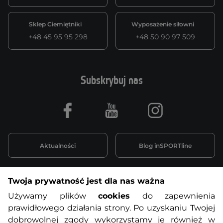
Sklep Ciemiętniki
Wyposażenie siłowni
+48 45 95 95 298
+48 50 90 97 509
Subskrybuj nas
Facebook
Youtube
Instagram
Aktualności
Blog inSPORTline
Twoja prywatność jest dla nas ważna
Informacje o zakupach
Używamy plików
cookies
do zapewnienia
prawidłowego działania strony. Po uzyskaniu Twojej
O nas
Regulamin sklepu
dobrowolnej zgody wykorzystamy je również w