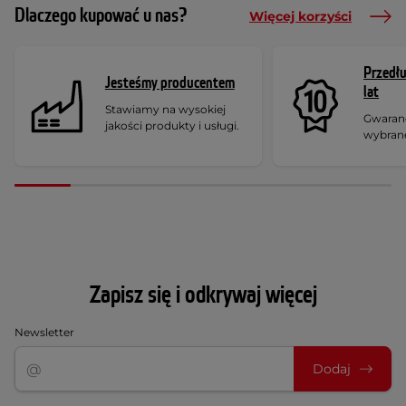
Dlaczego kupować u nas?
Więcej korzyści
Przedł
Jesteśmy producentem
lat
Stawiamy na wysokiej
Gwaranc
jakości produkty i usługi.
wybran
Zapisz się i odkrywaj więcej
Newsletter
Dodaj