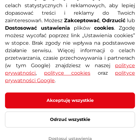
celach statystycznych i reklamowych, aby lepiej
dopasować treści i reklamy do Twoich
Polityka prywatności
Koszty przesyłek
zainteresowań. Możesz
Zakceptować
,
Odrzucić
lub
Dostosować ustawienia
plików
cookies
. Zgodę
Metody płatności
Program lojalnościowy
możesz wycofać poprzez link „Ustawienia cookies”
w stopce. Brak zgody nie wpływa na podstawowe
działanie serwisu. Więcej informacji o celach
Usługi dodatkowe
Reklamacje i serwis
przetwarzania, czasie przechowywania i partnerach
(w tym Google) znajdziesz w naszej
polityce
Formularz kontaktowy
Wyposażenie siłowni
prywatności
,
polityce cookies
oraz
polityce
prywatności Google
.
Zamówienia publiczne
Odstąpienie od umowy
Akceptuję wszystkie
Odrzuć wszystkie
© 2026 SEVEN SPORT s.r.o Wszelkie prawa zastrzeżone
Ustawienia plików cookies
Dostosuj ustawienia