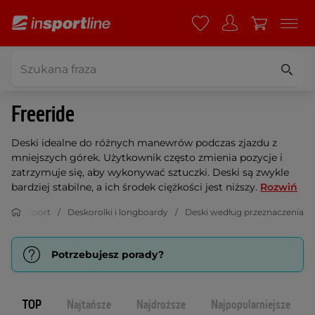
Freeride
Deski idealne do różnych manewrów podczas zjazdu z
mniejszych górek. Użytkownik często zmienia pozycje i
zatrzymuje się, aby wykonywać sztuczki. Deski są zwykle
bardziej stabilne, a ich środek ciężkości jest niższy.
Rozwiń
Sport
Deskorolki i longboardy
Deski według przeznaczenia
Potrzebujesz porady?
TOP
Najtańsze
Najdroższe
Najpopularniejsze