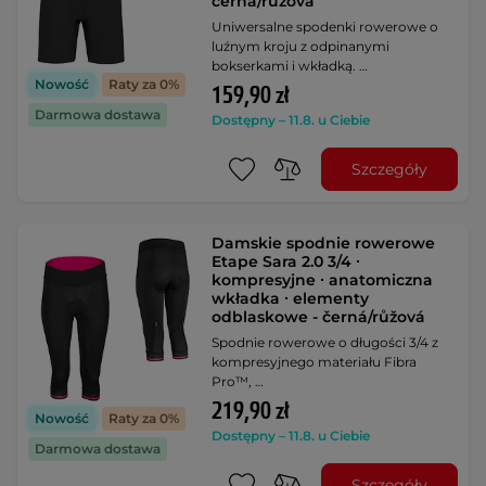
černá/růžová
Uniwersalne spodenki rowerowe o
luźnym kroju z odpinanymi
bokserkami i wkładką. …
Nowość
Raty za 0%
159,90 zł
Darmowa dostawa
Dostępny – 11.8. u Ciebie
Szczegóły
Damskie spodnie rowerowe
Etape Sara 2.0 3/4 ∙
kompresyjne ∙ anatomiczna
wkładka ∙ elementy
odblaskowe - černá/růžová
Spodnie rowerowe o długości 3/4 z
kompresyjnego materiału Fibra
Pro™, …
219,90 zł
Nowość
Raty za 0%
Dostępny – 11.8. u Ciebie
Darmowa dostawa
Szczegóły