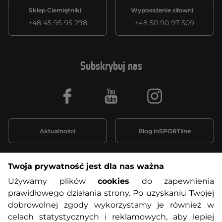
Sklep Ciemiętniki
Wyposażenie siłowni
+48 45 95 95 298
+48 50 90 97 509
Subskrybuj nas
Facebook
Youtube
Instagram
Aktualności
Blog inSPORTline
Twoja prywatność jest dla nas ważna
Informacje o zakupach
Używamy plików
cookies
do zapewnienia
prawidłowego działania strony. Po uzyskaniu Twojej
O nas
Regulamin sklepu
dobrowolnej zgody wykorzystamy je również w
celach statystycznych i reklamowych, aby lepiej