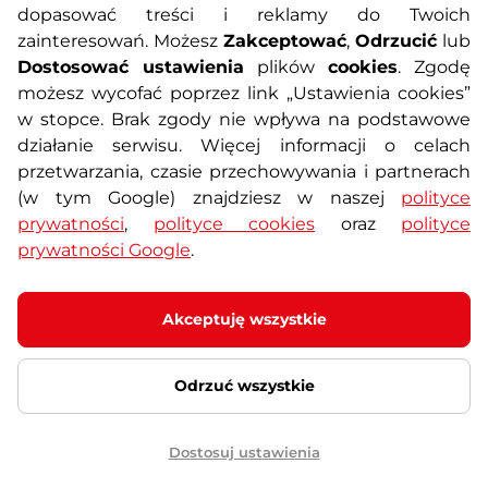
dopasować treści i reklamy do Twoich
Polityka prywatności
Koszty przesyłek
zainteresowań. Możesz
Zakceptować
,
Odrzucić
lub
Dostosować ustawienia
plików
cookies
. Zgodę
Metody płatności
Program lojalnościowy
możesz wycofać poprzez link „Ustawienia cookies”
w stopce. Brak zgody nie wpływa na podstawowe
działanie serwisu. Więcej informacji o celach
Usługi dodatkowe
Reklamacje i serwis
przetwarzania, czasie przechowywania i partnerach
(w tym Google) znajdziesz w naszej
polityce
Formularz kontaktowy
Wyposażenie siłowni
prywatności
,
polityce cookies
oraz
polityce
prywatności Google
.
Zamówienia publiczne
Odstąpienie od umowy
Akceptuję wszystkie
Odrzuć wszystkie
© 2026 SEVEN SPORT s.r.o Wszelkie prawa zastrzeżone
Ustawienia plików cookies
Dostosuj ustawienia