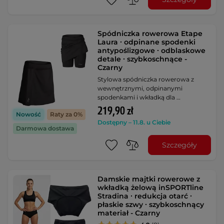
Spódniczka rowerowa Etape
Laura ∙ odpinane spodenki
antypoślizgowe ∙ odblaskowe
detale ∙ szybkoschnące -
Czarny
Stylowa spódniczka rowerowa z
wewnętrznymi, odpinanymi
spodenkami i wkładką dla …
219,90 zł
Nowość
Raty za 0%
Dostępny – 11.8. u Ciebie
Darmowa dostawa
Szczegóły
Damskie majtki rowerowe z
wkładką żelową inSPORTline
Stradina ∙ redukcja otarć ∙
płaskie szwy ∙ szybkoschnący
materiał - Czarny