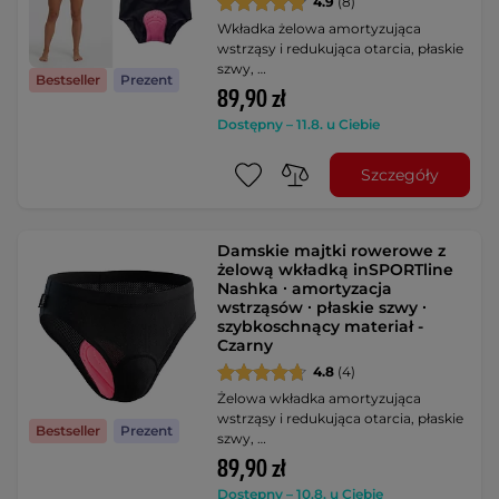
4.9
(8)
Wkładka żelowa amortyzująca
wstrząsy i redukująca otarcia, płaskie
szwy, …
Bestseller
Prezent
89,90 zł
Dostępny – 11.8. u Ciebie
Szczegóły
Damskie majtki rowerowe z
żelową wkładką inSPORTline
Nashka ∙ amortyzacja
wstrząsów ∙ płaskie szwy ∙
szybkoschnący materiał -
Czarny
4.8
(4)
Żelowa wkładka amortyzująca
wstrząsy i redukująca otarcia, płaskie
Bestseller
Prezent
szwy, …
89,90 zł
Dostępny – 10.8. u Ciebie