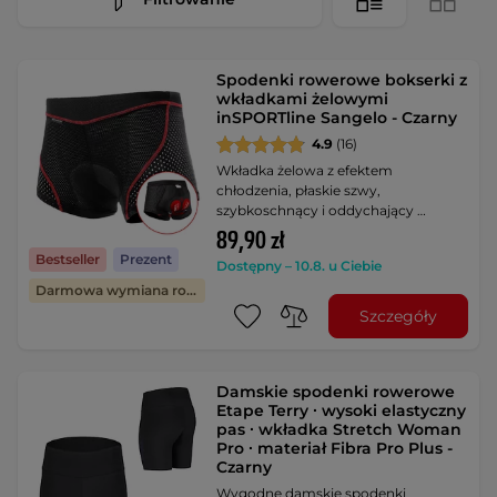
Spodenki rowerowe bokserki z
wkładkami żelowymi
inSPORTline Sangelo - Czarny
4.9
(16)
Wkładka żelowa z efektem
chłodzenia, płaskie szwy,
szybkoschnący i oddychający …
89,90 zł
Bestseller
Prezent
Dostępny – 10.8. u Ciebie
Darmowa wymiana rozmiaru
Szczegóły
Damskie spodenki rowerowe
Etape Terry ∙ wysoki elastyczny
pas ∙ wkładka Stretch Woman
Pro ∙ materiał Fibra Pro Plus -
Czarny
Wygodne damskie spodenki