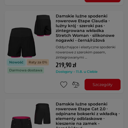
Damskie luźne spodenki
rowerowe Etape Claudia ∙
luźny krój ∙ szeroki pas ∙
zintegrowana wkładka
Stretch Woman ∙ silikonowe
nogawki - černá/růžová
Oddychające i elastyczne spodenki
rowerowe z szerokim pasem,
zintegrowanymi …
Nowość
Raty za 0%
219,90 zł
Darmowa dostawa
Dostępny – 11.8. u Ciebie
Szczegóły
Damskie luźne spodenki
rowerowe Etape Cat 2.0 ∙
odpinane bokserki z wkładką ∙
elementy odblaskowe ∙
kieszenie na zamek -