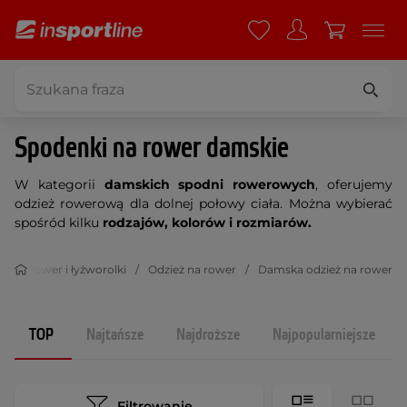
Spodenki na rower damskie
W kategorii
damskich spodni rowerowych
, oferujemy
odzież rowerową dla dolnej połowy ciała. Można wybierać
spośród kilku
rodzajów, kolorów i rozmiarów.
eż na rower i łyżworolki
Odzież na rower
Damska odzież na rower
TOP
Najtańsze
Najdroższe
Najpopularniejsze
Filtrowanie