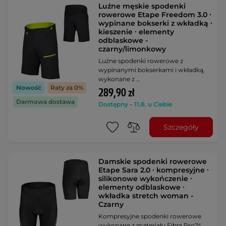
Luźne męskie spodenki
rowerowe Etape Freedom 3.0 ∙
wypinane bokserki z wkładką ∙
kieszenie ∙ elementy
odblaskowe -
czarny/limonkowy
Luźne spodenki rowerowe z
wypinanymi bokserkami i wkładką,
wykonane z …
Nowość
Raty za 0%
289,90 zł
Darmowa dostawa
Dostępny – 11.8. u Ciebie
Szczegóły
Damskie spodenki rowerowe
Etape Sara 2.0 ∙ kompresyjne ∙
silikonowe wykończenie ∙
elementy odblaskowe ∙
wkładka stretch woman -
Czarny
Kompresyjne spodenki rowerowe
wykonane z materiału Fibra Pro™,