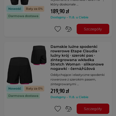
który doskonale …
Nowość
Raty za 0%
189,90 zł
Darmowa dostawa
Dostępny – 11.8. u Ciebie
Szczegóły
Damskie luźne spodenki
rowerowe Etape Claudia ∙
luźny krój ∙ szeroki pas ∙
zintegrowana wkładka
Stretch Woman ∙ silikonowe
nogawki - černá/růžová
Oddychające i elastyczne spodenki
rowerowe z szerokim pasem,
zintegrowanymi …
Nowość
Raty za 0%
219,90 zł
Darmowa dostawa
Dostępny – 11.8. u Ciebie
Szczegóły