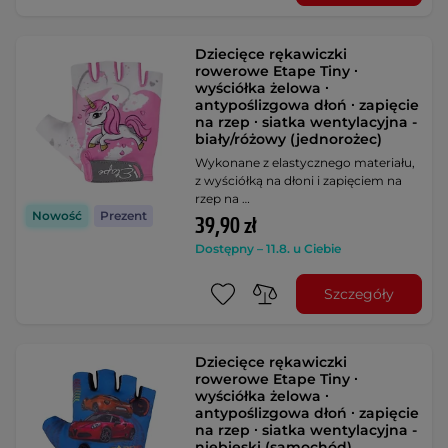
Dziecięce rękawiczki
rowerowe Etape Tiny ∙
wyściółka żelowa ∙
antypoślizgowa dłoń ∙ zapięcie
na rzep ∙ siatka wentylacyjna -
biały/różowy (jednorożec)
Wykonane z elastycznego materiału,
z wyściółką na dłoni i zapięciem na
rzep na …
Nowość
Prezent
39,90 zł
Dostępny – 11.8. u Ciebie
Szczegóły
Dziecięce rękawiczki
rowerowe Etape Tiny ∙
wyściółka żelowa ∙
antypoślizgowa dłoń ∙ zapięcie
na rzep ∙ siatka wentylacyjna -
niebieski (samochód)