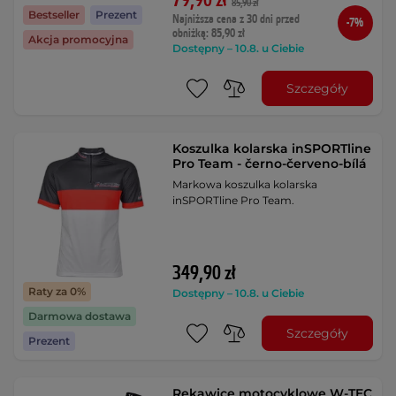
79,90 zł
85,90 zł
Bestseller
Prezent
Najniższa cena z 30 dni przed
-7%
obniżką: 85,90 zł
Akcja promocyjna
Dostępny – 10.8. u Ciebie
Szczegóły
Koszulka kolarska inSPORTline
Pro Team - černo-červeno-bílá
Markowa koszulka kolarska
inSPORTline Pro Team.
349,90 zł
Raty za 0%
Dostępny – 10.8. u Ciebie
Darmowa dostawa
Szczegóły
Prezent
Rękawice motocyklowe W-TEC