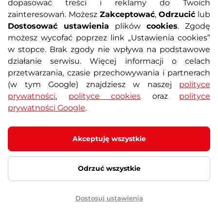
dopasować treści i reklamy do Twoich
luźnym kroju z odpinanymi
bokserkami i wkładką. …
zainteresowań. Możesz
Zakceptować
,
Odrzucić
lub
Nowość
Raty za 0%
159,90 zł
Dostosować ustawienia
plików
cookies
. Zgodę
Darmowa dostawa
Dostępny – 11.8. u Ciebie
możesz wycofać poprzez link „Ustawienia cookies”
w stopce. Brak zgody nie wpływa na podstawowe
Szczegóły
działanie serwisu. Więcej informacji o celach
przetwarzania, czasie przechowywania i partnerach
(w tym Google) znajdziesz w naszej
polityce
Rękawice motocyklowe W-TEC
prywatności
,
polityce cookies
oraz
polityce
Black Heart Web Skull -
Czarny
prywatności Google
.
5
(11)
Oryginalna grafika, elastyczny panel
Akceptuję wszystkie
na nadgarstku, wygodna wyściółka.
86,90 zł
Dostępny – 10.8. u Ciebie
Odrzuć wszystkie
Bestseller
Prezent
Darmowa wymiana rozmiaru
Szczegóły
Dostosuj ustawienia