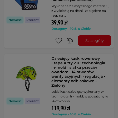
Wykonane z elastycznego materiału,
z wyściółką na dłoni i zapięciem na
rzep na …
Nowość
Prezent
39,90 zł
Dostępny – 10.8. u Ciebie
Szczegóły
Dziecięcy kask rowerowy
Etape Kitty 2.0 ∙ technologia
in-mold ∙ siatka przeciw
owadom ∙ 14 otworów
wentylacyjnych ∙ regulacja ∙
elementy odblaskowe -
Zielony
Lekki kask dziecięcy wykonany w
technologii In-mold, wyposażony w
14 otworów …
Nowość
Prezent
119,90 zł
Dostępny – 10.8. u Ciebie