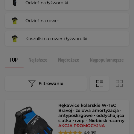
Odzież na łyżworolki
Odzież na rower
Koszulki na rower i łyżworolki
TOP
Najtańsze
Najdroższe
Najpopularniejsze
Filtrowanie
Rękawice kolarskie W-TEC
Bravoj ∙ żelowa amortyzacja ∙
antypoślizgowe ∙ oddychająca
siatka ∙ rzep - Niebieski-czarny
AKCJA PROMOCYJNA
4.9
(15)