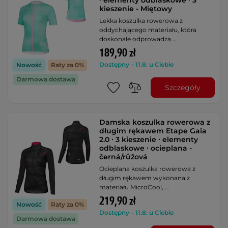
∙ elementy odblaskowe ∙ 3
kieszenie - Miętowy
Lekka koszulka rowerowa z
oddychającego materiału, która
doskonale odprowadza …
189,90 zł
Dostępny – 11.8. u Ciebie
Nowość
Raty za 0%
Darmowa dostawa
Szczegóły
Damska koszulka rowerowa z
długim rękawem Etape Gaia
2.0 ∙ 3 kieszenie ∙ elementy
odblaskowe ∙ ocieplana -
černá/růžová
Ocieplana koszulka rowerowa z
długim rękawem wykonana z
materiału MicroCool, …
219,90 zł
Nowość
Raty za 0%
Dostępny – 11.8. u Ciebie
Darmowa dostawa