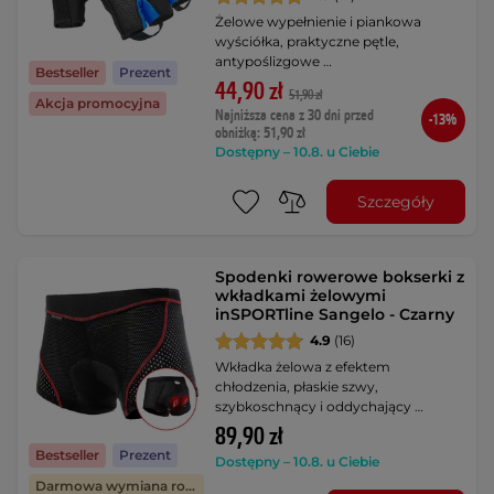
Żelowe wypełnienie i piankowa
wyściółka, praktyczne pętle,
antypoślizgowe …
Bestseller
Prezent
44,90 zł
51,90 zł
Akcja promocyjna
Najniższa cena z 30 dni przed
-13%
obniżką: 51,90 zł
Dostępny – 10.8. u Ciebie
Szczegóły
Spodenki rowerowe bokserki z
wkładkami żelowymi
inSPORTline Sangelo - Czarny
4.9
(16)
Wkładka żelowa z efektem
chłodzenia, płaskie szwy,
szybkoschnący i oddychający …
89,90 zł
Bestseller
Prezent
Dostępny – 10.8. u Ciebie
Darmowa wymiana rozmiaru