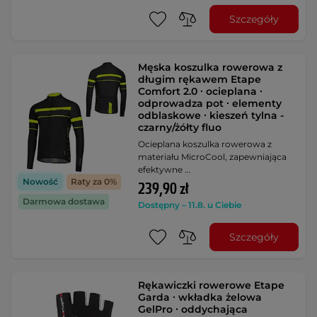
Szczegóły
Męska koszulka rowerowa z
długim rękawem Etape
Comfort 2.0 ∙ ocieplana ∙
odprowadza pot ∙ elementy
odblaskowe ∙ kieszeń tylna -
czarny/żółty fluo
Ocieplana koszulka rowerowa z
materiału MicroCool, zapewniająca
efektywne …
Nowość
Raty za 0%
239,90 zł
Darmowa dostawa
Dostępny – 11.8. u Ciebie
Szczegóły
Rękawiczki rowerowe Etape
Garda ∙ wkładka żelowa
GelPro ∙ oddychająca