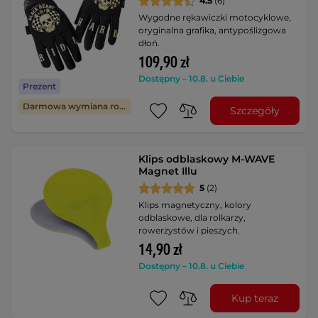
4.5
(6)
Wygodne rękawiczki motocyklowe,
oryginalna grafika, antypoślizgowa
dłoń.
109,90 zł
Dostępny – 10.8. u Ciebie
Prezent
Darmowa wymiana rozmiaru
Szczegóły
Klips odblaskowy M-WAVE
Magnet Illu
5
(2)
Klips magnetyczny, kolory
odblaskowe, dla rolkarzy,
rowerzystów i pieszych.
14,90 zł
Dostępny – 10.8. u Ciebie
Kup teraz