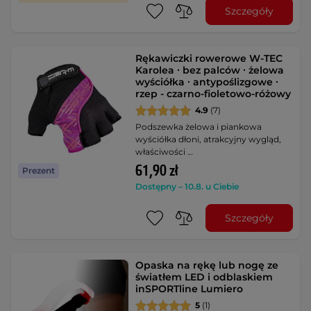
Szczegóły
Rękawiczki rowerowe W-TEC
Karolea ∙ bez palców ∙ żelowa
wyściółka ∙ antypoślizgowe ∙
rzep - czarno-fioletowo-różowy
4.9
(7)
Podszewka żelowa i piankowa
wyściółka dłoni, atrakcyjny wygląd,
właściwości …
61,90 zł
Prezent
Dostępny – 10.8. u Ciebie
Szczegóły
Opaska na rękę lub nogę ze
światłem LED i odblaskiem
inSPORTline Lumiero
5
(1)