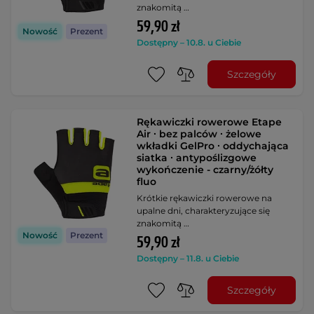
znakomitą …
59,90 zł
Nowość
Prezent
Dostępny – 10.8. u Ciebie
Szczegóły
Rękawiczki rowerowe Etape
Air ∙ bez palców ∙ żelowe
wkładki GelPro ∙ oddychająca
siatka ∙ antypoślizgowe
wykończenie - czarny/żółty
fluo
Krótkie rękawiczki rowerowe na
upalne dni, charakteryzujące się
znakomitą …
Nowość
Prezent
59,90 zł
Dostępny – 11.8. u Ciebie
Szczegóły