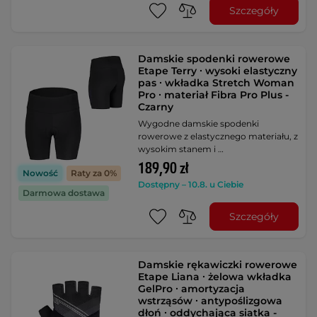
Szczegóły
Damskie spodenki rowerowe
Etape Terry ∙ wysoki elastyczny
pas ∙ wkładka Stretch Woman
Pro ∙ materiał Fibra Pro Plus -
Czarny
Wygodne damskie spodenki
rowerowe z elastycznego materiału, z
wysokim stanem i …
189,90 zł
Nowość
Raty za 0%
Dostępny – 10.8. u Ciebie
Darmowa dostawa
Szczegóły
Damskie rękawiczki rowerowe
Etape Liana ∙ żelowa wkładka
GelPro ∙ amortyzacja
wstrząsów ∙ antypoślizgowa
dłoń ∙ oddychająca siatka -