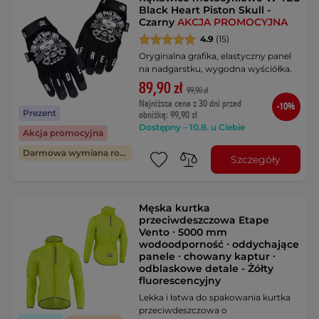
Black Heart Piston Skull -
Czarny
AKCJA PROMOCYJNA
4.9
(15)
Oryginalna grafika, elastyczny panel
na nadgarstku, wygodna wyściółka.
89,90 zł
99,90 zł
Najniższa cena z 30 dni przed
-10%
Prezent
obniżką: 99,90 zł
Dostępny – 10.8. u Ciebie
Akcja promocyjna
Darmowa wymiana rozmiaru
Szczegóły
Męska kurtka
przeciwdeszczowa Etape
Vento ∙ 5000 mm
wodoodporność ∙ oddychające
panele ∙ chowany kaptur ∙
odblaskowe detale - Żółty
fluorescencyjny
Lekka i łatwa do spakowania kurtka
przeciwdeszczowa o