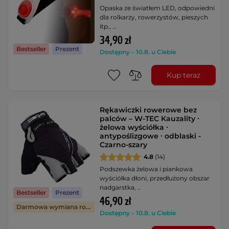
Opaska ze światłem LED, odpowiedni
dla rolkarzy, rowerzystów, pieszych
itp., …
34,90 zł
Bestseller
Prezent
Dostępny – 10.8. u Ciebie
Kup teraz
Rękawiczki rowerowe bez
palców – W-TEC Kauzality ∙
żelowa wyściółka ∙
antypoślizgowe ∙ odblaski -
Czarno-szary
4.8
(14)
Podszewka żelowa i piankowa
wyściółka dłoni, przedłużony obszar
nadgarstka, …
Bestseller
Prezent
46,90 zł
Darmowa wymiana rozmiaru
Dostępny – 10.8. u Ciebie