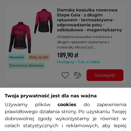
Damska koszulka rowerowa
Etape Gaia ∙ z długim
rękawem ∙ termoaktywna ∙
odprowadzanie potu ∙
odblaskowa - magenta/czarny
Ocieplana koszulka rowerowa z
długim rękawem wykonana z
materiału MicroCool, …
189,90 zł
Nowość
Raty za 0%
Dostępny – 11.8. u Ciebie
Darmowa dostawa
Szczegóły
Damskie luźne spodenki
Twoja prywatność jest dla nas ważna
rowerowe Etape Cat 2.0 ∙
Używamy plików
cookies
do zapewnienia
odpinane bokserki z wkładką ∙
elementy odblaskowe ∙
prawidłowego działania strony. Po uzyskaniu Twojej
kieszenie na zamek -
dobrowolnej zgody wykorzystamy je również w
černá/růžová
celach statystycznych i reklamowych, aby lepiej
Uniwersalne spodenki rowerowe o