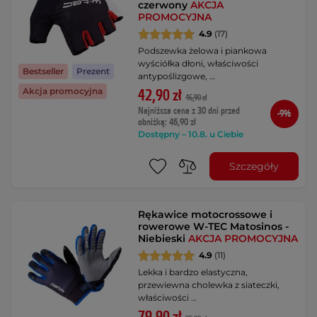
czerwony
AKCJA
PROMOCYJNA
4.9
(17)
Podszewka żelowa i piankowa
wyściółka dłoni, właściwości
Bestseller
Prezent
antypoślizgowe, …
Akcja promocyjna
42,90 zł
46,90 zł
Najniższa cena z 30 dni przed
-9%
obniżką: 46,90 zł
Dostępny – 10.8. u Ciebie
Szczegóły
Rękawice motocrossowe i
rowerowe W-TEC Matosinos -
Niebieski
AKCJA PROMOCYJNA
4.9
(11)
Lekka i bardzo elastyczna,
przewiewna cholewka z siateczki,
właściwości …