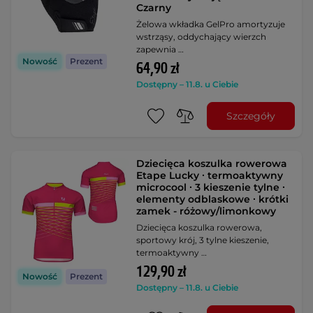
Czarny
Żelowa wkładka GelPro amortyzuje
wstrząsy, oddychający wierzch
zapewnia …
Nowość
Prezent
64,90 zł
Dostępny – 11.8. u Ciebie
Szczegóły
Dziecięca koszulka rowerowa
Etape Lucky ∙ termoaktywny
microcool ∙ 3 kieszenie tylne ∙
elementy odblaskowe ∙ krótki
zamek - różowy/limonkowy
Dziecięca koszulka rowerowa,
sportowy krój, 3 tylne kieszenie,
termoaktywny …
129,90 zł
Nowość
Prezent
Dostępny – 11.8. u Ciebie