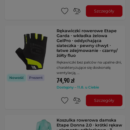
Szczegóły
Rękawiczki rowerowe Etape
Garda ∙ wkładka żelowa
GelPro ∙ oddychająca
siateczka ∙ pewny chwyt ∙
łatwe zdejmowanie - czarny/
żółty fluo
Rękawiczki bez palców na upalne dni,
charakteryzujące się doskonałą
wentylacją, …
Nowość
Prezent
74,90 zł
Dostępny – 11.8. u Ciebie
Szczegóły
Koszulka rowerowa damska
Etape Donna 2.0 ∙ krótki rękaw