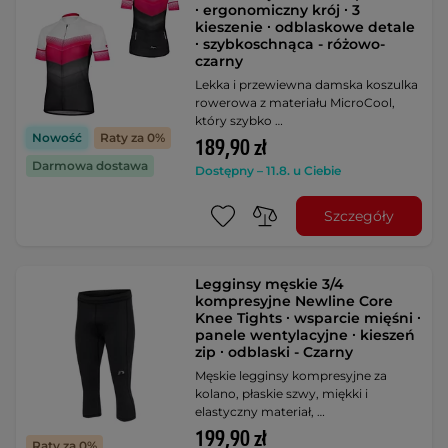
∙ ergonomiczny krój ∙ 3
kieszenie ∙ odblaskowe detale
∙ szybkoschnąca - różowo-
czarny
Lekka i przewiewna damska koszulka
rowerowa z materiału MicroCool,
który szybko …
Nowość
Raty za 0%
189,90 zł
Darmowa dostawa
Dostępny – 11.8. u Ciebie
Szczegóły
Legginsy męskie 3/4
kompresyjne Newline Core
Knee Tights ∙ wsparcie mięśni ∙
panele wentylacyjne ∙ kieszeń
zip ∙ odblaski - Czarny
Męskie legginsy kompresyjne za
kolano, płaskie szwy, miękki i
elastyczny materiał, …
199,90 zł
Raty za 0%