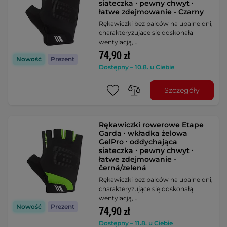
siateczka ∙ pewny chwyt ∙
łatwe zdejmowanie - Czarny
Rękawiczki bez palców na upalne dni,
charakteryzujące się doskonałą
wentylacją, …
74,90 zł
Nowość
Prezent
Dostępny – 10.8. u Ciebie
Szczegóły
Rękawiczki rowerowe Etape
Garda ∙ wkładka żelowa
GelPro ∙ oddychająca
siateczka ∙ pewny chwyt ∙
łatwe zdejmowanie -
černá/zelená
Rękawiczki bez palców na upalne dni,
charakteryzujące się doskonałą
wentylacją, …
Nowość
Prezent
74,90 zł
Dostępny – 11.8. u Ciebie