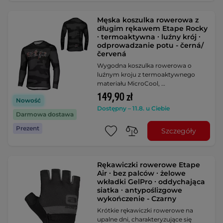
Męska koszulka rowerowa z
długim rękawem Etape Rocky
∙ termoaktywna ∙ luźny krój ∙
odprowadzanie potu - černá/
červená
Wygodna koszulka rowerowa o
luźnym kroju z termoaktywnego
materiału MicroCool, …
149,90 zł
Nowość
Dostępny – 11.8. u Ciebie
Darmowa dostawa
Prezent
Szczegóły
Rękawiczki rowerowe Etape
Air ∙ bez palców ∙ żelowe
wkładki GelPro ∙ oddychająca
siatka ∙ antypoślizgowe
wykończenie - Czarny
Krótkie rękawiczki rowerowe na
upalne dni, charakteryzujące się