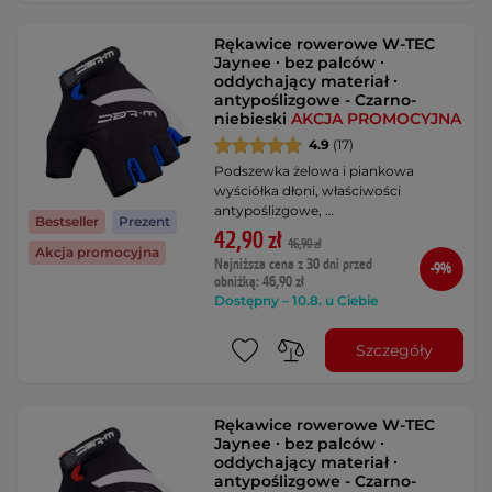
Rękawice rowerowe W-TEC
Jaynee ∙ bez palców ∙
oddychający materiał ∙
antypoślizgowe - Czarno-
niebieski
AKCJA PROMOCYJNA
4.9
(17)
Podszewka żelowa i piankowa
wyściółka dłoni, właściwości
antypoślizgowe, …
Bestseller
Prezent
42,90 zł
46,90 zł
Akcja promocyjna
Najniższa cena z 30 dni przed
-9%
obniżką: 46,90 zł
Dostępny – 10.8. u Ciebie
Szczegóły
Rękawice rowerowe W-TEC
Jaynee ∙ bez palców ∙
oddychający materiał ∙
antypoślizgowe - Czarno-