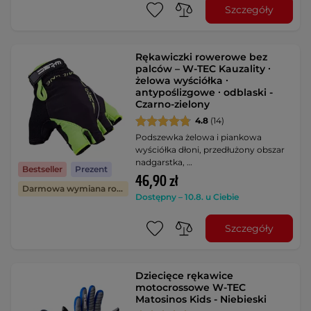
Szczegóły
Rękawiczki rowerowe bez
palców – W-TEC Kauzality ∙
żelowa wyściółka ∙
antypoślizgowe ∙ odblaski -
Czarno-zielony
4.8
(14)
Podszewka żelowa i piankowa
wyściółka dłoni, przedłużony obszar
nadgarstka, …
Bestseller
Prezent
46,90 zł
Darmowa wymiana rozmiaru
Dostępny – 10.8. u Ciebie
Szczegóły
Dziecięce rękawice
motocrossowe W-TEC
Matosinos Kids - Niebieski