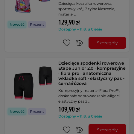
Dziecięca koszulka rowerowa,
sportowy krój, 3 tylne kieszenie,
materiał …
129,90 zł
Nowość
Prezent
Dostępny – 11.8. u Ciebie
Szczegóły
Dziecięce spodenki rowerowe
Etape Junior 2.0 ∙ kompresyjne
∙ fibra pro ∙ anatomiczna
wkładka soft ∙ elastyczny pas -
černá/růžová
Kompresyjny materiał Fibra Pro™,
doskonałe odprowadzanie wilgoci,
elastyczny pas z …
109,90 zł
Nowość
Prezent
Dostępny – 11.8. u Ciebie
Szczegóły