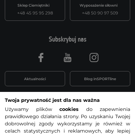
Sklep Ciemiętniki
Wyposażenie siłowni
+48 45 95 95 298
+48 50 90 97 509
Subskrybuj nas
Facebook
Youtube
Instagram
Aktualności
Blog inSPORTline
Twoja prywatność jest dla nas ważna
Informacje o zakupach
Używamy plików
cookies
do zapewnienia
prawidłowego działania strony. Po uzyskaniu Twojej
O nas
Regulamin sklepu
dobrowolnej zgody wykorzystamy je również w
celach statystycznych i reklamowych, aby lepiej