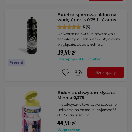
Butelka sportowa bidon na
wodę Crussis 0,75 l - Czarny
5
(5)
Uniwersalna butelka rowerowa z
zamykanym ustnikiem o stylowym
wyglądzie, odpowiednia …
39,90 zł
Dostępny – 11.8. u Ciebie
Prezent
Szczegóły
Bidon z uchwytem Myszka
Minnie 0,375 l
Nietoksyczne tworzywo sztuczne,
uniwersalna nasadka, pojemność
0,375 litra, nadruk …
44,90 zł
Wyprzedane