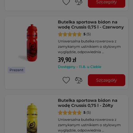
Szczegóły
Butelka sportowa bidon na
wodę Crussis 0,75 l - Czerwony
5
(5)
Uniwersalna butelka rowerowa z
zamykanym ustnikiem o stylowym
wyglądzie, odpowiednia …
39,90 zł
Dostępny – 11.8. u Ciebie
Prezent
Szczegóły
Butelka sportowa bidon na
wodę Crussis 0,75 l - Żółty
5
(5)
Uniwersalna butelka rowerowa z
zamykanym ustnikiem o stylowym
wyglądzie, odpowiednia …