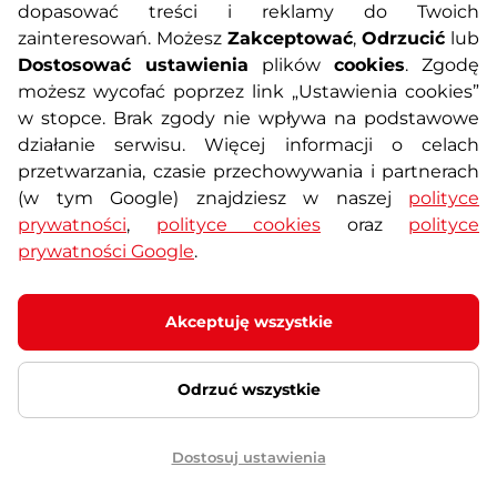
dopasować treści i reklamy do Twoich
Polityka prywatności
Koszty przesyłek
zainteresowań. Możesz
Zakceptować
,
Odrzucić
lub
Dostosować ustawienia
plików
cookies
. Zgodę
Metody płatności
Program lojalnościowy
możesz wycofać poprzez link „Ustawienia cookies”
w stopce. Brak zgody nie wpływa na podstawowe
działanie serwisu. Więcej informacji o celach
Usługi dodatkowe
Reklamacje i serwis
przetwarzania, czasie przechowywania i partnerach
(w tym Google) znajdziesz w naszej
polityce
Formularz kontaktowy
Wyposażenie siłowni
prywatności
,
polityce cookies
oraz
polityce
prywatności Google
.
Zamówienia publiczne
Odstąpienie od umowy
Akceptuję wszystkie
Odrzuć wszystkie
© 2026 SEVEN SPORT s.r.o Wszelkie prawa zastrzeżone
Ustawienia plików cookies
Dostosuj ustawienia