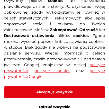
Używamy plików
cookies
do zapewnienia
prawidłowego działania strony. Po uzyskaniu Twojej
O nas
Regulamin sklepu
dobrowolnej zgody wykorzystamy je również w
celach statystycznych i reklamowych, aby lepiej
dopasować treści i reklamy do Twoich
Polityka prywatności
Koszty przesyłek
zainteresowań. Możesz
Zakceptować
,
Odrzucić
lub
Dostosować ustawienia
plików
cookies
. Zgodę
Metody płatności
Program lojalnościowy
możesz wycofać poprzez link „Ustawienia cookies”
w stopce. Brak zgody nie wpływa na podstawowe
działanie serwisu. Więcej informacji o celach
Usługi dodatkowe
Reklamacje i serwis
przetwarzania, czasie przechowywania i partnerach
(w tym Google) znajdziesz w naszej
polityce
Formularz kontaktowy
Wyposażenie siłowni
prywatności
,
polityce cookies
oraz
polityce
prywatności Google
.
Zamówienia publiczne
Odstąpienie od umowy
Akceptuję wszystkie
Odrzuć wszystkie