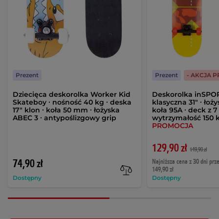
Prezent
Prezent
- AKCJA 
Dziecięca deskorolka Worker Kid
Deskorolka inSPORT
Skateboy ∙ nośność 40 kg ∙ deska
klasyczna 31" ∙ łoż
17" klon ∙ koła 50 mm ∙ łożyska
koła 95A ∙ deck z 
ABEC 3 ∙ antypoślizgowy grip
wytrzymałość 150 k
PROMOCJA
129,90 zł
149,90 zł
74,90 zł
Najniższa cena z 30 dni prz
149,90 zł
Dostępny
Dostępny