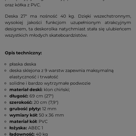
oraz kółka z PVC.
Deska 27" ma nośność 40 kg. Dzięki wszechstronnym,
wysokiej jakości funkcjom uzupełnionym atrakcyjnym
designem, ta deskorolka natychmiast stała się ulubieńcem
wszystkich młodych skateboardzistów.
Opis techniczny:
płaska deska
deska sklejona z 9 warstw zapewnia maksymalną
elastyczność i trwałość
solidne i bardzo wytrzymałe podwozie
materiał deski:
klon chiński;
długość:
69 cm (27")
szerokość:
20 cm (7,9")
grubość płyty:
12 mm
wymiary kół:
50 x 36 mm
materiał kół:
PVC
łożyska:
ABEC 1
ładowność:
40 kg