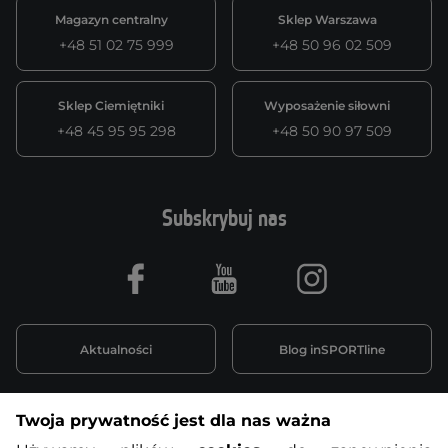
Magazyn centralny
Sklep Warszawa
+48 51 02 75 999
+48 50 96 02 509
Sklep Ciemiętniki
Wyposażenie siłowni
+48 45 95 95 298
+48 50 90 97 509
Subskrybuj nas
Facebook
Youtube
Instagram
Aktualności
Blog inSPORTline
Twoja prywatność jest dla nas ważna
Informacje o zakupach